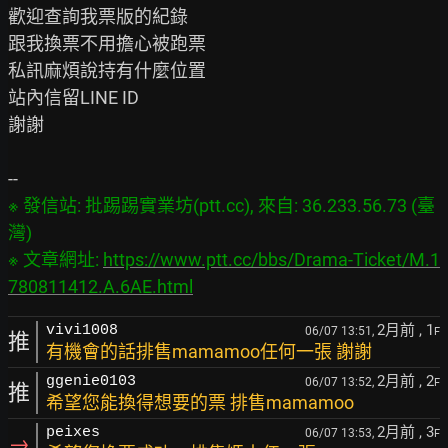
歡迎查詢我票版的紀錄

跟我換票不用擔心被跑票

私訊麻煩說持有什麼位置

站內信留LINE ID

謝謝

※ 發信站: 批踢踢實業坊(ptt.cc), 來自: 36.233.56.73 (臺
灣)

※ 文章網址: 
https://www.ptt.cc/bbs/Drama-Ticket/M.1
780811412.A.6AE.html
2月前
, 1
vivi1008
06/07 13:51,
F
推
有機會的話排售mamamoo任何一張 謝謝
2月前
, 2
ggenie0103
06/07 13:52,
F
推
希望您能換得想要的票 排售mamamoo
2月前
, 3
peixes
06/07 13:53,
F
→