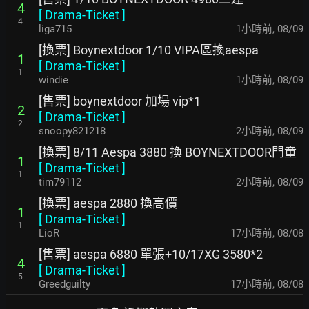
4
[
Drama-Ticket
]
4
liga715
1小時前
,
08/09
[換票] Boynextdoor 1/10 VIPA區換aespa
1
[
Drama-Ticket
]
1
windie
1小時前
,
08/09
[售票] boynextdoor 加場 vip*1
2
[
Drama-Ticket
]
2
snoopy821218
2小時前
,
08/09
[換票] 8/11 Aespa 3880 換 BOYNEXTDOOR門童
1
[
Drama-Ticket
]
1
tim79112
2小時前
,
08/09
[換票] aespa 2880 換高價
1
[
Drama-Ticket
]
1
LioR
17小時前
,
08/08
[售票] aespa 6880 單張+10/17XG 3580*2
4
[
Drama-Ticket
]
5
Greedguilty
17小時前
,
08/08