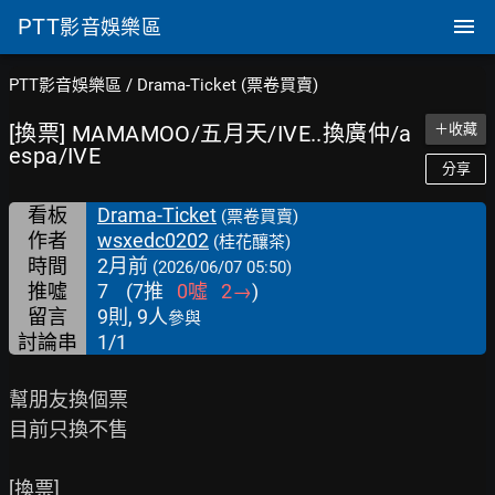
PTT
影音娛樂區
PTT影音娛樂區
/
Drama-Ticket (票卷買賣)
[換票] MAMAMOO/五月天/IVE..換廣仲/a
＋收藏
espa/IVE
分享
看板
Drama-Ticket
(票卷買賣)
作者
wsxedc0202
(桂花釀茶)
時間
2月前
(2026/06/07 05:50)
推噓
7
(
7
推
0
噓
2
→
)
留言
9則, 9人
參與
討論串
1/1
幫朋友換個票

目前只換不售

[換票]
