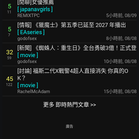
[閒聊]女優推薦
5
[
japanavgirls
]
11
REMIXTPC
5小時前
,
08/09
[情報] 《獵魔士》第五季已延至 2027 年播出
5
[
EAseries
]
7
godofsex
8小時前
,
08/08
[新聞] 《蜘蛛人：重生日》全台勇破3億！正式登
32
[
movie
]
59
godofsex
10小時前
,
08/08
[討論] 福斯二代X戰警4超人直接消失 你真的O
K？
45
[
movie
]
122
RachelMcAdam
15小時前
,
08/08
更多 即時熱門文章 >>
廣告