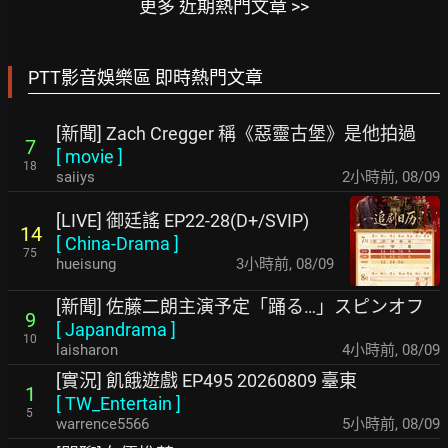
更多 近期熱門文章 >>
PTT影音娛樂區 即時熱門文章
[新聞] Zach Cregger 稱《惡靈古堡》是他拍過
7
[
movie
]
18
saiiys
2小時前
,
08/09
[LIVE] 御廷謠 EP22-28(D+/SVIP)
14
[
China-Drama
]
75
hueisung
3小時前
,
08/09
[新聞] 佐藤二朗主演予定「踊る…」スピンオフ
9
[
Japandrama
]
10
laisharon
4小時前
,
08/09
[實況] 飢餓遊戲 EP495 20260809 臺東
1
[
TW_Entertain
]
5
warrence5566
5小時前
,
08/09