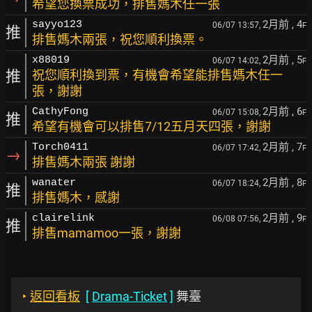
希望您換票成功，排售媽木任一張
2月前
, 4
sayyo123
06/07 13:57,
F
推
排售媽木兩張，祝您順利換票。
2月前
, 5
x88019
06/07 14:02,
F
推
祝您順利換到票，有機會希望能排售媽木任一
張，謝謝
2月前
, 6
CathyFong
06/07 15:08,
F
推
希望有機會可以排售7/12五月天四張，謝謝
2月前
, 7
Torch0411
06/07 17:42,
F
→
排售媽木兩張 謝謝
2月前
, 8
wanater
06/07 18:24,
F
推
排售媽木，感謝
2月前
, 9
clairelink
06/08 07:56,
F
推
排售mamamoo一張，謝謝
‣
返回看板
[
Drama-Ticket
]
舞臺