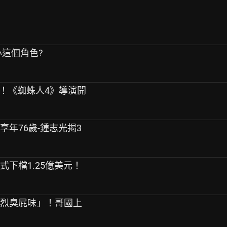
心這個角色?
產！《蜘蛛人4》導演開
享年76歲-鍾志光揭3
式下檔1.25億美元！
濃烈臭屁味」！哥國上