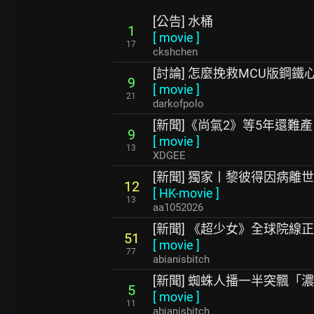
[公告] 水桶
1
[
movie
]
17
ckshchen
[討論] 怎麼挽救MCU版鋼鐵
9
[
movie
]
21
darkofpolo
[新聞]《尚氣2》等5年還難
9
[
movie
]
13
XDGEE
[新聞] 獨家丨黎彼得因病離世
12
[
HK-movie
]
13
aa1052026
[新聞] 《超少女》全球院線正
51
[
movie
]
77
abianisbitch
[新聞] 蜘蛛人播一半突飄「
5
[
movie
]
11
abianisbitch