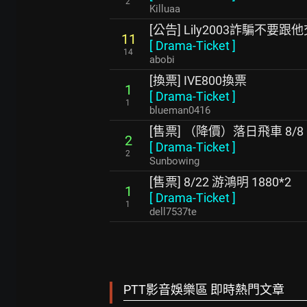
2
Killuaa
[公告] Lily2003詐騙不要跟
11
[
Drama-Ticket
]
14
abobi
[換票] IVE800換票
1
[
Drama-Ticket
]
1
blueman0416
[售票] （降價）落日飛車 8/8
2
[
Drama-Ticket
]
2
Sunbowing
[售票] 8/22 游鴻明 1880*2
1
[
Drama-Ticket
]
1
dell7537te
PTT影音娛樂區 即時熱門文章