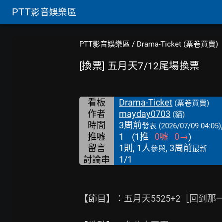
PTT
影音娛樂區
PTT影音娛樂區
/
Drama-Ticket (票卷買賣)
[換票] 五月天7/12尾場換票
看板
Drama-Ticket
(票卷買賣)
作者
mayday0703
(貓)
時間
3周前
發表
(2026/07/09 04:05)
推噓
1
(
1
推
0
噓
0
→
)
留言
1則, 1人
, 3周前
參與
最新
討論串
1/1
【節目】：五月天5525+2［回到那