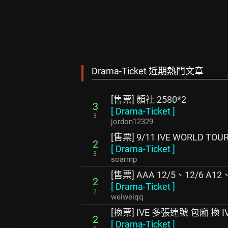
Drama-Ticket 近期熱門文章
[售票] 顏社 2580*2
3
[
Drama-Ticket
]
3
jordon12329
[售票] 9/11 IVE WORLD TO
2
[
Drama-Ticket
]
3
soarmp
[售票] AAA 12/5、12/6 A12、
2
[
Drama-Ticket
]
2
weiweiqq
[換票] IVE 多張連號 包廂 換 I
2
[
Drama-Ticket
]