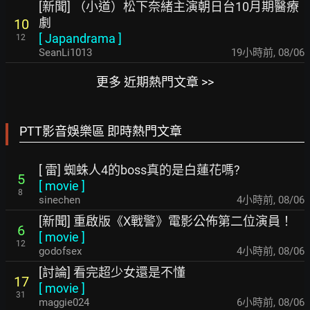
[新聞] （小道）松下奈緒主演朝日台10月期醫療
劇
10
[
Japandrama
]
12
SeanLi1013
19小時前
,
08/06
更多 近期熱門文章 >>
PTT影音娛樂區 即時熱門文章
[ 雷] 蜘蛛人4的boss真的是白蓮花嗎?
5
[
movie
]
8
sinechen
4小時前
,
08/06
[新聞] 重啟版《X戰警》電影公佈第二位演員！
6
[
movie
]
12
godofsex
4小時前
,
08/06
[討論] 看完超少女還是不懂
17
[
movie
]
31
maggie024
6小時前
,
08/06