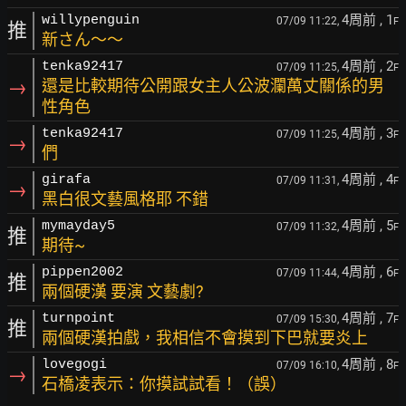
4周前
, 1
willypenguin
07/09 11:22,
F
推
新さん～～
4周前
, 2
tenka92417
07/09 11:25,
F
→
還是比較期待公開跟女主人公波瀾萬丈關係的男
性角色
4周前
, 3
tenka92417
07/09 11:25,
F
→
們
4周前
, 4
girafa
07/09 11:31,
F
→
黑白很文藝風格耶 不錯
4周前
, 5
mymayday5
07/09 11:32,
F
推
期待~
4周前
, 6
pippen2002
07/09 11:44,
F
推
兩個硬漢 要演 文藝劇?
4周前
, 7
turnpoint
07/09 15:30,
F
推
兩個硬漢拍戲，我相信不會摸到下巴就要炎上
4周前
, 8
lovegogi
07/09 16:10,
F
→
石橋凌表示：你摸試試看！（誤）