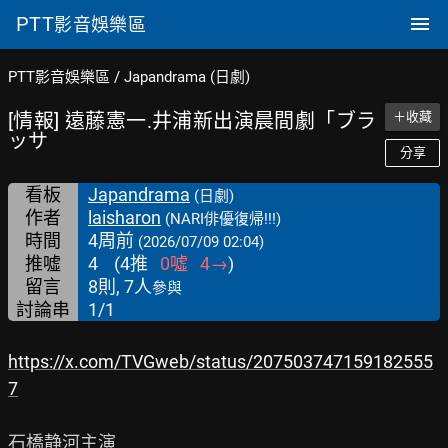
PTT
影音娛樂區
PTT影音娛樂區
/
Japandrama (日劇)
[情報] 遠藤憲一.井浦新出演晨間劇「ブラ
＋收藏
ッサ
分享
看板
Japandrama
(日劇)
作者
laisharon
(NARI俳優復帰!!!)
時間
4周前
(2026/07/09 02:04)
推噓
4
(
4
推
0
噓
4
→
)
留言
8則, 7人
參與
討論串
1/1
https://x.com/TVGweb/status/207503747159182555
7
石橋静河主演
