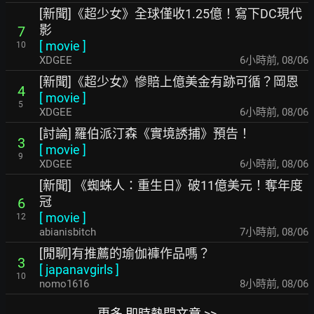
[新聞]《超少女》全球僅收1.25億！寫下DC現代
影
7
[
movie
]
10
XDGEE
6小時前
,
08/06
[新聞]《超少女》慘賠上億美金有跡可循？岡恩
4
[
movie
]
5
XDGEE
6小時前
,
08/06
[討論] 羅伯派汀森《實境誘捕》預告！
3
[
movie
]
9
XDGEE
6小時前
,
08/06
[新聞] 《蜘蛛人：重生日》破11億美元！奪年度
冠
6
[
movie
]
12
abianisbitch
7小時前
,
08/06
[閒聊]有推薦的瑜伽褲作品嗎？
3
[
japanavgirls
]
10
nomo1616
8小時前
,
08/06
更多 即時熱門文章 >>