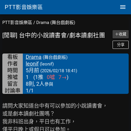
PTT
影音娛樂區
PTT影音娛樂區
/
Drama (舞台戲劇板)
[閒聊] 台中的小說讀書會/劇本讀劇社團
＋收藏
分享
看板
Drama
(舞台戲劇板)
作者
leonif
(leonif)
時間
5月前
(2026/02/18 18:41)
推噓
1
(
1
推
0
噓
7
→
)
留言
8則, 2人
參與
討論串
1/1
請問大家知道台中有可以參加的小說讀書會，

或是劇本讀劇社團嗎？

我非科班出身，平日也有工作，

僅平日晚上或假日可以參加。
