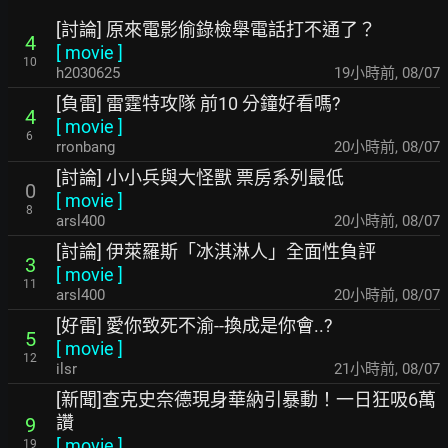
[討論] 原來電影偷錄檢舉電話打不通了？
4
[
movie
]
10
h2030625
19小時前
,
08/07
[負雷] 雷霆特攻隊 前10 分鐘好看嗎?
4
[
movie
]
6
rronbang
20小時前
,
08/07
[討論] 小小兵與大怪獸 票房系列最低
0
[
movie
]
8
arsl400
20小時前
,
08/07
[討論] 伊萊羅斯「冰淇淋人」全面性負評
3
[
movie
]
11
arsl400
20小時前
,
08/07
[好雷] 愛你致死不渝--換成是你會..?
5
[
movie
]
12
ilsr
21小時前
,
08/07
[新聞]查克史奈德現身華納引暴動！一日狂吸6萬
讚
9
[
movie
]
19