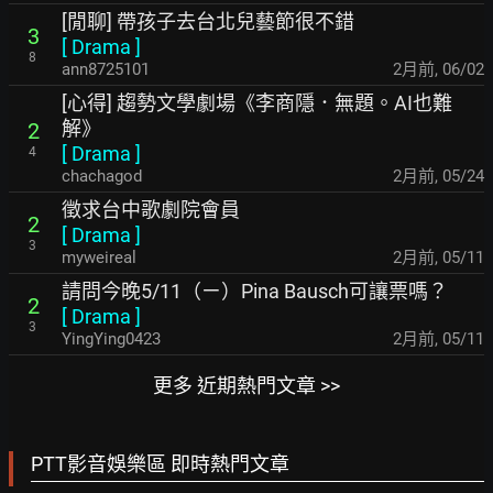
[閒聊] 帶孩子去台北兒藝節很不錯
3
[
Drama
]
8
ann8725101
2月前
,
06/02
[心得] 趨勢文學劇場《李商隱．無題。AI也難
解》
2
[
Drama
]
4
chachagod
2月前
,
05/24
徵求台中歌劇院會員
2
[
Drama
]
3
myweireal
2月前
,
05/11
請問今晚5/11（ㄧ）Pina Bausch可讓票嗎？
2
[
Drama
]
3
YingYing0423
2月前
,
05/11
更多 近期熱門文章 >>
PTT影音娛樂區 即時熱門文章