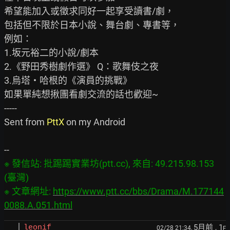
希望能加入或徵求同好一起享受讀書/劇，

包括但不限於日本小說、舞台劇、專書等，

例如：

1.坂元裕二的小說/劇本

2.《野田秀樹劇作選》 Q：歌舞伎之夜

3.烏塔‧哈根的《演員的挑戰》

如果單純想揪團看劇交流的話也歡迎~

-----

Sent from 
PttX
 on my Android

※ 發信站: 批踢踢實業坊(ptt.cc), 來自: 49.215.98.153 
(臺灣)

※ 文章網址: 
https://www.ptt.cc/bbs/Drama/M.177144
0088.A.051.html
5月前
, 1
leonif
02/28 21:34,
F