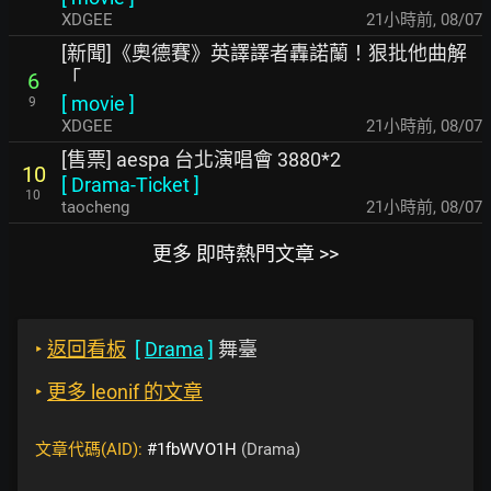
XDGEE
21小時前
,
08/07
[新聞]《奧德賽》英譯譯者轟諾蘭！狠批他曲解
「
6
[
movie
]
9
XDGEE
21小時前
,
08/07
[售票] aespa 台北演唱會 3880*2
10
[
Drama-Ticket
]
10
taocheng
21小時前
,
08/07
更多 即時熱門文章 >>
‣
返回看板
[
Drama
]
舞臺
‣
更多 leonif 的文章
文章代碼(AID):
#1fbWVO1H
(Drama)