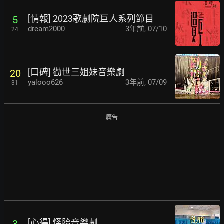
[情報] 2023歌劇院巨人系列節目
5
dream2000
3年前
,
07/10
24
[口碑] 勸世三姐妹音樂劇
20
yalooo626
3年前
,
07/09
31
廣告
[心得] 怪胎音樂劇
3