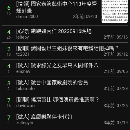
[情報] 國家表演藝術中心113年度營
6
運計畫
15
dream2000
2年前
,
09/20
[心得] 跑跑殭丙仁 20230916晚場
4
lelieby
2年前
,
09/16
26
[閒聊] 請問勸世三姐妹後來有吧髒話刪掉嗎？
2
tc2021
2年前
,
09/12
10
[徵人] 徵求綠光之友早鳥人間條件八
4
elishaV
2年前
,
09/05
5
[徵人] 徵台中國家歌劇院的會員
3
tekamolo
3年前
,
07/29
9
[閒聊] 搖滾芭比 哪個演員最推薦啊？
7
davidwoo
3年前
,
07/26
16
[徵人] 瘋戲樂夥伴卡代訂
7
zulingyin
3年前
,
07/19
9