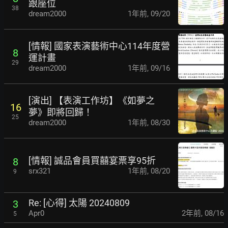
跟座位
38
dream2000
1年前
,
09/20
[情報] 國家表演藝術中心114年度營
8
運計畫
29
dream2000
1年前
,
09/16
[演出] 【表演工作坊】《如夢之
16
夢》即將回歸！
25
dream2000
1年前
,
08/30
[情報] 誠品會員買囍宴票享95折
8
srx321
1年前
,
08/20
9
Re: [心得] 太陽 20240809
3
Apr0
2年前
,
08/16
5