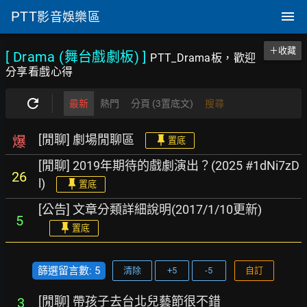
PTT
影音娛樂區
＋收藏
[ Drama (舞台戲劇板)
]
PTT_Drama板，歡迎
分享看戲心得
最新
熱門
分頁 (3置底文)
搜尋
[閒聊] 劇場閒聊區
爆
置底
[閒聊] 2019年期待的戲劇演出？(2025 #1dNi7zD
26
l)
置底
[公告] 文章分類詳細說明(2017/1/10更新)
5
置底
篩選留言數: 5
清除
+5
-5
自訂
[閒聊] 帶孩子去台北兒藝節很不錯
3