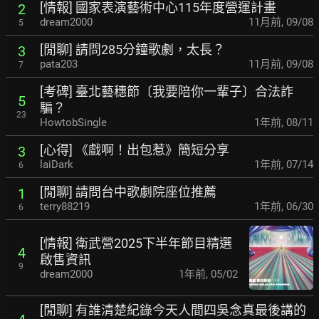
[情報] 國家表演藝術中心115年度營運計畫
2
dream2000
11月前
,
09/08
5
[閒聊] 請問285分鐘歌劇，太長？
3
pata203
11月前
,
09/08
7
[考碑] 臺北藝穗節〔我要陪你一輩子〕合法詐
5
騙？
23
HowtobSingle
1年前
,
08/11
[心得] 《戲啊！出包惹》簡短分享
3
laiDark
1年前
,
07/14
6
[閒聊] 請問台中歌劇院座位推薦
1
terry88219
1年前
,
06/30
6
[情報] 衛武營2025下半年節目精選
4
啟售資訊
9
dream2000
1年前
,
05/02
[閒聊] 有誰清楚紀錄今天人間四吳念真最後講的