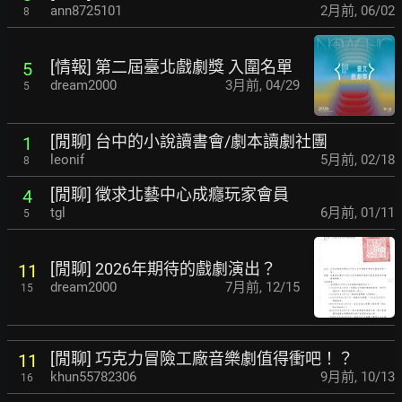
ann8725101
2月前
,
06/02
8
[情報] 第二屆臺北戲劇獎 入圍名單
5
dream2000
3月前
,
04/29
5
[閒聊] 台中的小說讀書會/劇本讀劇社團
1
leonif
5月前
,
02/18
8
[閒聊] 徵求北藝中心成癮玩家會員
4
tgl
6月前
,
01/11
5
[閒聊] 2026年期待的戲劇演出？
11
dream2000
7月前
,
12/15
15
[閒聊] 巧克力冒險工廠音樂劇值得衝吧！？
11
khun55782306
9月前
,
10/13
16