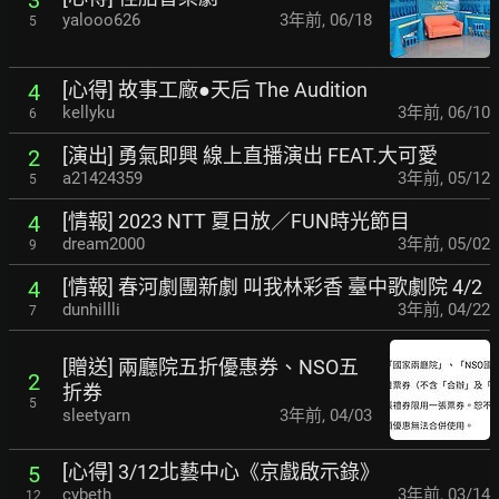
yalooo626
3年前
,
06/18
5
[心得] 故事工廠●天后 The Audition
4
kellyku
3年前
,
06/10
6
[演出] 勇氣即興 線上直播演出 FEAT.大可愛
2
a21424359
3年前
,
05/12
5
[情報] 2023 NTT 夏日放／FUN時光節目
4
dream2000
3年前
,
05/02
9
[情報] 春河劇團新劇 叫我林彩香 臺中歌劇院 4/2
4
dunhillli
3年前
,
04/22
7
[贈送] 兩廳院五折優惠券、NSO五
2
折券
5
sleetyarn
3年前
,
04/03
[心得] 3/12北藝中心《京戲啟示錄》
5
cybeth
3年前
,
03/14
12