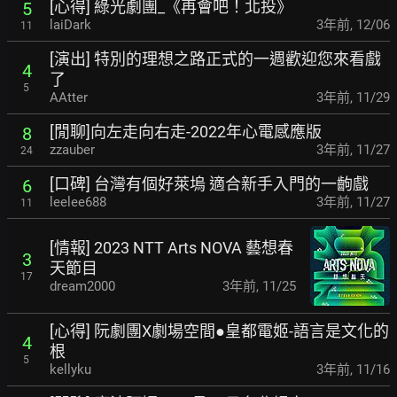
[心得] 綠光劇團_《再會吧！北投》
5
laiDark
3年前
,
12/06
11
[演出] 特別的理想之路正式的一週歡迎您來看戲
4
了
5
AAtter
3年前
,
11/29
[閒聊]向左走向右走-2022年心電感應版
8
zzauber
3年前
,
11/27
24
[口碑] 台灣有個好萊塢 適合新手入門的一齣戲
6
leelee688
3年前
,
11/27
11
[情報] 2023 NTT Arts NOVA 藝想春
3
天節目
17
dream2000
3年前
,
11/25
[心得] 阮劇團X劇場空間●皇都電姬-語言是文化的
4
根
5
kellyku
3年前
,
11/16