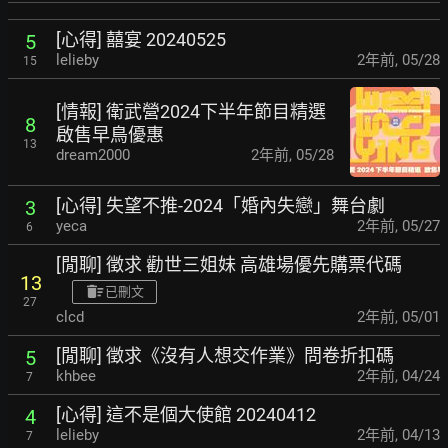
[心得] 囍宴 20240525
5
lelieby
2年前
,
05/28
15
[情報] 衛武營2024下半年節目精選
8
啟售早鳥優惠
13
dream2000
2年前
,
05/28
[心得] 失望不推-2024「婚內失戀」舞台劇
3
yeca
2年前
,
05/27
6
[閒聊] 徵求 勸世三姐妹 高雄場優先購票代碼
13
已刪文
27
clcd
2年前
,
05/01
[閒聊] 徵求《沒有人想交作業》問卷折扣碼
5
khbee
2年前
,
04/24
7
[心得] 這不是個大使館 20240412
4
lelieby
2年前
,
04/13
7