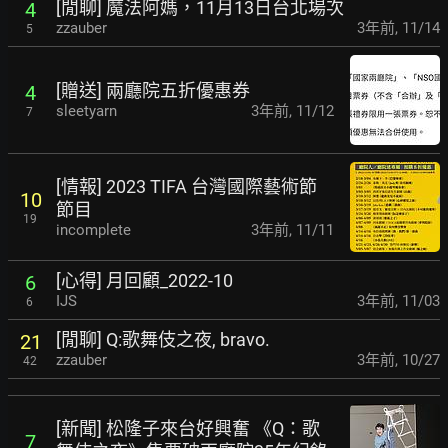
[閒聊] 魔法阿媽，11月13日台北場次
4
zzauber
3年前
,
11/14
5
[贈送] 兩廳院五折優惠券
4
sleetyarn
3年前
,
11/12
7
[情報] 2023 TIFA 台灣國際藝術節
10
節目
19
incomplete
3年前
,
11/11
[心得] 月回顧_2022-10
6
IJS
3年前
,
11/03
6
[閒聊] Q:歌舞伎之夜, bravo.
21
zzauber
3年前
,
10/27
42
[新聞] 松隆子來台好興奮 《Q：歌
7