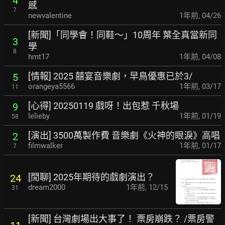
4
感
7
newvalentine
1年前
,
04/26
[新聞]「同學會！同鞋～」10周年 葉全真當新同
3
學
8
hmt17
1年前
,
04/08
[情報] 2025 囍宴音樂劇，早鳥優惠已於3/
5
orangeya5566
1年前
,
03/17
11
[心得] 20250119 戲呀！出包惹 千秋場
9
lelieby
1年前
,
01/19
58
[演出] 3500萬製作費 音樂劇《火神的眼淚》高唱
2
filmwalker
1年前
,
01/17
7
[閒聊] 2025年期待的戲劇演出？
24
dream2000
1年前
,
12/15
31
[新聞] 台灣劇場出大事了！ 票房崩跌？ /票房警