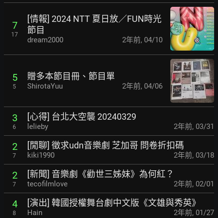
[情報] 2024 NTT 夏日放／FUN時光
7
節目
17
dream2000
2年前
,
04/10
贈多本節目冊、節目單
5
ShirotaYuu
2年前
,
04/06
5
[心得] 台北大空襲 20240329
3
lelieby
2年前
,
03/31
6
[閒聊] 徵求udn音樂劇 芝加哥 問卷折扣碼
2
kiki1990
2年前
,
03/18
7
[新聞] 音樂劇《勸世三姊妹》為何紅？
2
tecofilmlove
2年前
,
02/01
7
[演出] 韓國授權舞台劇中文版《文雄與秀英》
4
Hain
2年前
,
01/27
8