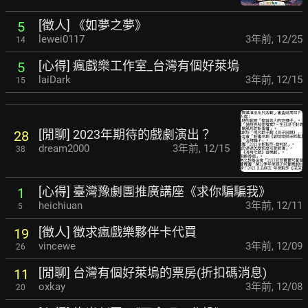
[徵人] 《如夢之夢》
5
lewei0117
3年前
,
12/25
14
[心得] 瘋戲樂工作室_台灣有個好萊塢
5
laiDark
3年前
,
12/15
15
[閒聊] 2023年期待的戲劇演出？
28
dream2000
3年前
,
12/15
38
[心得] 臺灣豫劇團推廣講座《求你騙騙我》
1
heichiuan
3年前
,
12/11
5
[徵人] 徵求瘋戲樂夥伴卡代買
19
vincewe
3年前
,
12/09
26
[閒聊] 台灣有個好萊塢的票房(折扣碼消息)
11
oxkay
3年前
,
12/08
20