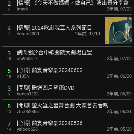
[情報] 《今天不做媽媽，做自己》演出暨分享會
2
imark
2年前
,
07/23
6
[情報] 2024歌劇院巨人系列節目
4
dream2000
2年前
,
07/10
7
請問關於台中歌劇院大劇場位置
3
stu950617
2年前
,
07/02
15
[心得] 囍宴音樂劇20240602
5
n135n
2年前
,
06/20
10
[閒聊] 贈送四月望雨DVD
3
bonus1123
2年前
,
06/09
6
[閒聊] 螢火蟲之墓舞台劇 大家會去看嗎
8
ztrc052365
2年前
,
05/31
13
[心得] 囍宴音樂劇20240526
7
yalooo626
2年前
,
05/28
14