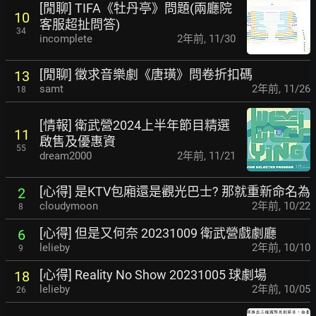
[閒聊] TIFA《牡丹亭》問題(兩廳院
10
客服超扯問答)
34
incomplete
2年前
,
11/30
[閒聊] 徵求音樂劇《唐璜》問卷折扣碼
13
samt
2年前
,
11/26
18
[情報] 衛武營2024上半年節目精選
11
啟售及優惠資
55
dream2000
2年前
,
11/21
[心得] 是KTV包廂還是觀光巴士? 那就重新命名為
2
cloudymoon
2年前
,
10/22
8
[心得] 但是又何奈 20231009 衛武營戲劇廳
6
lelieby
2年前
,
10/10
9
[心得] Reality No Show 20231005 球劇場
18
lelieby
2年前
,
10/05
26