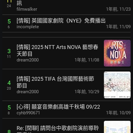
11
訊
24
filmwalker
1年前
,
11/23
[情報] 英國國家劇院《NYE》免費播出
5
incomplete
1年前
,
11/09
6
[情報] 2025 NTT Arts NOVA 藝想春
3
天節目
11
dream2000
1年前
,
11/08
[情報] 2025 TIFA 台灣國際藝術節
4
節目
20
dream2000
1年前
,
10/29
[心得] 囍宴音樂劇高雄千秋場 09/22
5
cyhb990671
1年前
,
10/09
8
Re: [閒聊] 請問台中歌劇院演前導聆
8