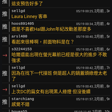
推
這支預告好多了
2月前
, 3
sellgd
05/19 00:25,
F
推
Laura Linney 客串
2月前
, 4
hoos891405
05/19 00:34,
F
推
還是不喜歡Hal跟John年紀改動差那麼多
2月前
, 5
arsl400
05/19 00:40,
F
推
看起來很棒啊，前面物料是在？
2月前
, 6
s32244153
05/19 00:41,
F
→
哈爾還能出現在螢光幕前已經是很大的進步 不敢
強求
2月前
, 7
sellgd
05/19 00:42,
F
推
因為在找下一代接班 倒是超人的鍋蓋頭綠燈太老
了
2月前
, 8
sellgd
05/19 00:43,
F
→
上次DC的扁女有出現黑人綠燈 但沒後續
2月前
, 9
starchiang
05/19 01:57,
F
推
感覺不錯
2月前
, 10
boyea55
05/19 11:45,