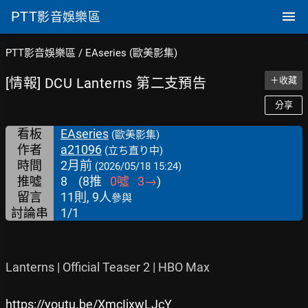
PTT
影音娛樂區
PTT影音娛樂區
/
EAseries (歐美影集)
[情報] DCU Lanterns 第二支預告
＋收藏
分享
看板
EAseries
(歐美影集)
作者
a21096
(立ち直り中)
時間
2月前
(2026/05/18 15:24)
推噓
8
(
8
推
0
噓
3
→
)
留言
11則, 9人
參與
討論串
1/1
Lanterns | Official Teaser 2 | HBO Max

https://youtu.be/XmcIjxwLJcY