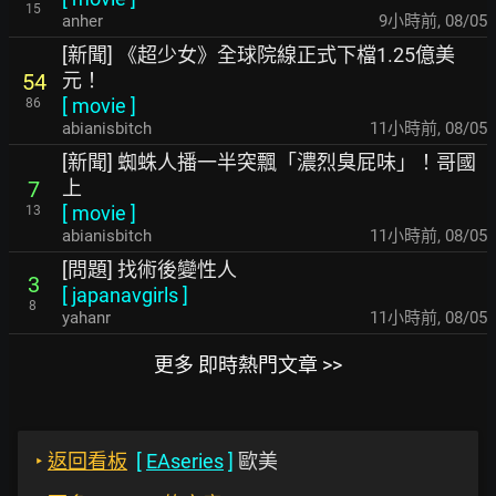
15
anher
9小時前
,
08/05
[新聞] 《超少女》全球院線正式下檔1.25億美
元！
54
[
movie
]
86
abianisbitch
11小時前
,
08/05
[新聞] 蜘蛛人播一半突飄「濃烈臭屁味」！哥國
上
7
[
movie
]
13
abianisbitch
11小時前
,
08/05
[問題] 找術後變性人
3
[
japanavgirls
]
8
yahanr
11小時前
,
08/05
更多 即時熱門文章 >>
‣
返回看板
[
EAseries
]
歐美