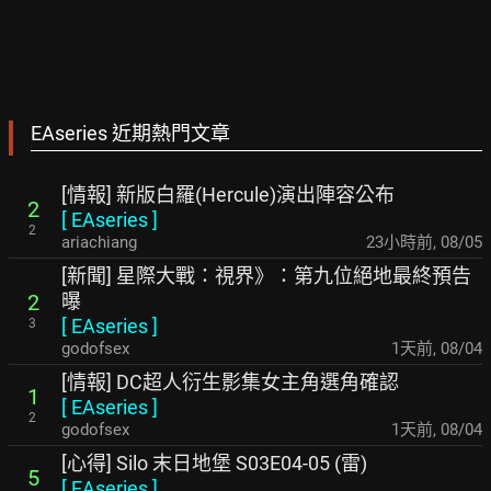
EAseries 近期熱門文章
[情報] 新版白羅(Hercule)演出陣容公布
2
[
EAseries
]
2
ariachiang
23小時前
,
08/05
[新聞] 星際大戰：視界》：第九位絕地最終預告
曝
2
[
EAseries
]
3
godofsex
1天前
,
08/04
[情報] DC超人衍生影集女主角選角確認
1
[
EAseries
]
2
godofsex
1天前
,
08/04
[心得] Silo 末日地堡 S03E04-05 (雷)
5
[
EAseries
]