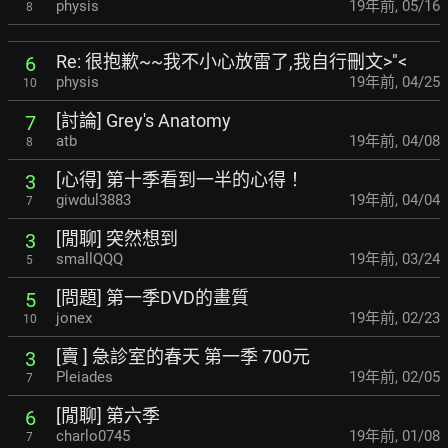
physis
19年前
,
05/16
8
Re: 很抱歉~~我不小心放雷了,我自行刪文>"<
6
physis
19年前
,
04/25
10
[討論] Grey's Anatomy
7
atb
19年前
,
04/08
8
[心得] 第十季看到一半的心得！
3
giwdul3883
19年前
,
04/04
7
[閒聊] 突然想到
3
smallQQQ
19年前
,
03/24
5
[問題] 第一季DVD的畫質
5
jonex
19年前
,
02/23
10
[賣 ] 急診室的春天 第一季 700元
3
Pleiades
19年前
,
02/05
7
[閒聊] 第六季
6
charlo0745
19年前
,
01/08
7