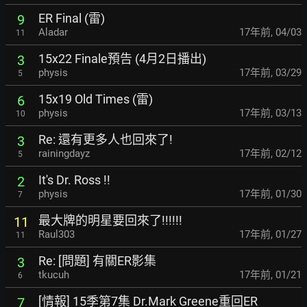
ER Final (雷)
9
Aladar
17年前
,
04/03
11
15x22 Finale預告 (4月2日播出)
3
physis
17年前
,
03/29
5
15x19 Old Times (雷)
6
physis
17年前
,
03/13
10
Re: 還有更多人也回來了!
3
rainingdayz
17年前
,
02/12
5
It's Dr. Ross !!
2
physis
17年前
,
01/30
7
最大牌的明星要回來了!!!!!!
11
Raul303
17年前
,
01/27
11
Re: [問題] 有關ER影集
3
tkucuh
17年前
,
01/21
6
[情報] 15季第7集 Dr.Mark Greene重回ER
7