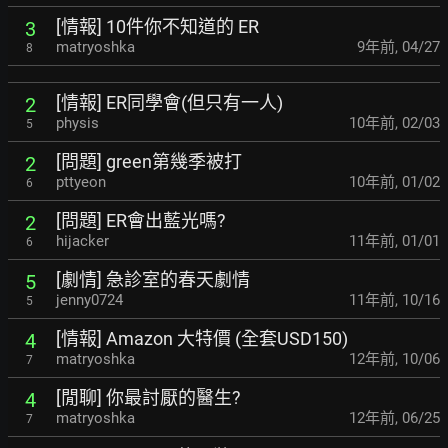
[情報] 10件你不知道的 ER
3
matryoshka
9年前
,
04/27
8
[情報] ER同學會(但只有一人)
2
physis
10年前
,
02/03
5
[問題] green第幾季被打
2
pttyeon
10年前
,
01/02
6
[問題] ER會出藍光嗎?
2
hijacker
11年前
,
01/01
6
[劇情] 急診室的春天劇情
5
jenny0724
11年前
,
10/16
5
[情報] Amazon 大特價 (全套USD150)
4
matryoshka
12年前
,
10/06
7
[閒聊] 你最討厭的醫生?
4
matryoshka
12年前
,
06/25
7