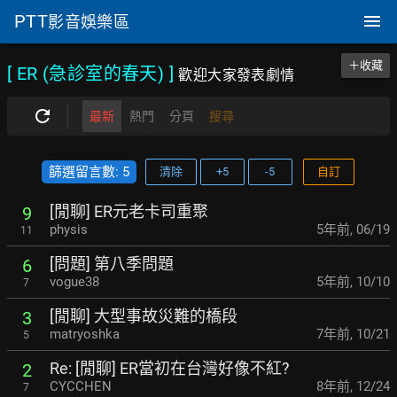
PTT
影音娛樂區
＋收藏
[ ER (急診室的春天)
]
歡迎大家發表劇情
最新
熱門
分頁
搜尋
篩選留言數: 5
清除
+5
-5
自訂
[閒聊] ER元老卡司重聚
9
physis
5年前
,
06/19
11
[問題] 第八季問題
6
vogue38
5年前
,
10/10
7
[閒聊] 大型事故災難的橋段
3
matryoshka
7年前
,
10/21
5
Re: [閒聊] ER當初在台灣好像不紅?
2
CYCCHEN
8年前
,
12/24
7