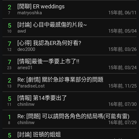
[閒聊] ER weddings
2
matryoshka
15年前
,
06/11
7
[討論] 心目中最感傷的片段~
5
awd
15年前
,
05/04
10
[心得] 我認為ER為何好看?
7
deo2000
15年前
,
03/26
12
[情報]最後一季要上市了!!
7
aries01
15年前
,
03/24
23
Re: [劇情] 關於急診專業部分的問題
2
ParadiseLost
15年前
,
11/25
13
[情報] 第14季要出了
5
chinlinw
16年前
,
07/30
11
Re: [問題] 可以請問各角色的結局嗎(可能有雷)
1
chinlinw
16年前
,
07/29
8
[討論] 班頓的姐姐
5