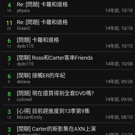
Re: [問題] 卡蘿和道格
4
physis
14年前
,
10/18
10
Re: [問題] 卡蘿和道格
11
GreerC
14年前
,
10/18
22
[問題] 卡蘿和道格
6
dydc115
14年前
,
10/15
11
[閒聊] Ross和Carter客串Friends
3
dydc115
14年前
,
10/08
7
[閒聊] 接觸ER的年紀
6
delana
14年前
,
09/28
9
[問題] 現在還買得到全套DVD嗎?
8
colonel
14年前
,
09/06
9
[心得] 目前趕進度到13季第9集
3
MozartEmily
14年前
,
08/10
12
[閒聊] Carter的新影集在AXN上演
3