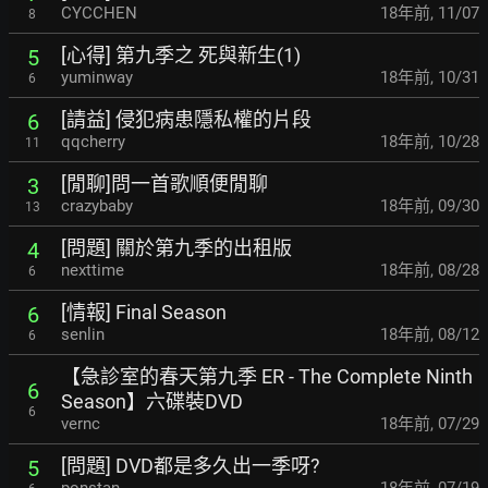
CYCCHEN
18年前
,
11/07
8
[心得] 第九季之 死與新生(1)
5
yuminway
18年前
,
10/31
6
[請益] 侵犯病患隱私權的片段
6
qqcherry
18年前
,
10/28
11
[閒聊]問一首歌順便閒聊
3
crazybaby
18年前
,
09/30
13
[問題] 關於第九季的出租版
4
nexttime
18年前
,
08/28
6
[情報] Final Season
6
senlin
18年前
,
08/12
6
【急診室的春天第九季 ER - The Complete Ninth
6
Season】六碟裝DVD
6
vernc
18年前
,
07/29
[問題] DVD都是多久出一季呀?
5