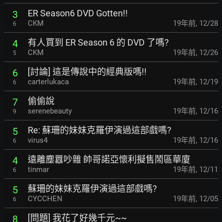
ER Season6 DVD Gotten!!
3
CKM
19年前
,
12/28
6
有人買到 ER Season 6 的 DVD 了嗎?
4
CKM
19年前
,
12/26
5
[討論] 這是傳說中的經典版嗎!!
6
carterlukaca
19年前
,
12/19
6
偷偷說
7
serenebeauty
19年前
,
12/16
9
Re: 蘇珊的妹妹克羅伊演過這部戲嗎?
5
virus4
19年前
,
12/16
6
遠離塵囂吵雜 帥哥諾亞懷利擬售鬧區華廈
4
tinmar
19年前
,
12/11
6
蘇珊的妹妹克羅伊演過這部戲嗎?
5
CYCCHEN
19年前
,
12/05
6
[問題] 我花了好幾千元~~
8