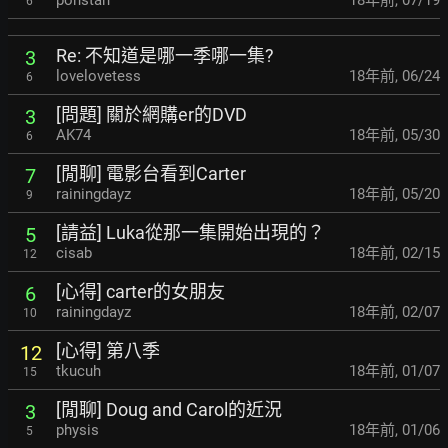
ponstan
18年前
,
07/19
6
Re: 不知道是哪一季哪一集?
3
lovelovetess
18年前
,
06/24
6
[問題] 關於網購er的DVD
3
AK74
18年前
,
05/30
6
[閒聊] 電影台看到Carter
7
rainingdayz
18年前
,
05/20
9
[請益] Luka從那一集開始出現的？
5
cisab
18年前
,
02/15
12
[心得] carter的女朋友
6
rainingdayz
18年前
,
02/07
10
[心得] 第八季
12
tkucuh
18年前
,
01/07
15
[閒聊] Doug and Carol的近況
3
physis
18年前
,
01/06
5