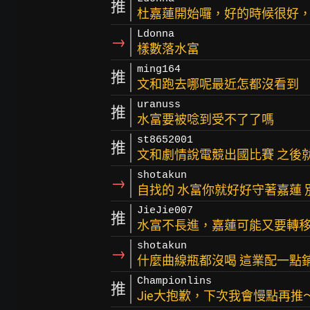
推
杜嘉蓮開始囉，好的時候很好
Ldonna
→
樣數落水富
ming164
推
文和跑去哪呢最近怎都沒看到
uranuss
推
水富要被唸到受不了了嗎
st8652001
推
文和劇情說電競出國比賽 之後
shotakun
→
自找的 水富你就好好守著嘉蓮
JieJie007
推
水富不長進，嘉蓮可能又要轉移
shotakun
→
什麼曲線瓶都沒喝 這業配一點
Championlins
推
Jie大抱歉，下次我會慢點再推