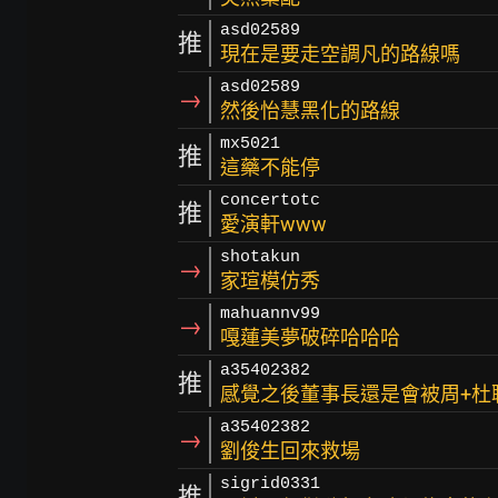
asd02589
推
現在是要走空調凡的路線嗎
asd02589
→
然後怡慧黑化的路線
mx5021
推
這藥不能停
concertotc
推
愛演軒www
shotakun
→
家瑄模仿秀
mahuannv99
→
嘎蓮美夢破碎哈哈哈
a35402382
推
感覺之後董事長還是會被周+杜
a35402382
→
劉俊生回來救場
sigrid0331
推