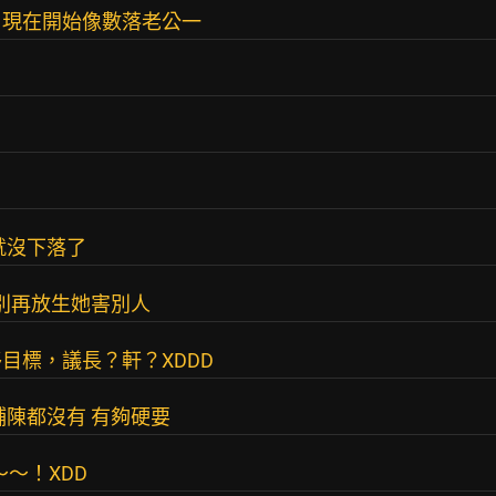
，現在開始像數落老公一
就沒下落了
 別再放生她害別人
目標，議長？軒？XDDD
鋪陳都沒有 有夠硬要
～～！XDD