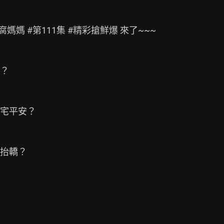
腐媽媽 #第111集 #精彩搶鮮爆 來了~~~

？

宅平安？

抬轎？
