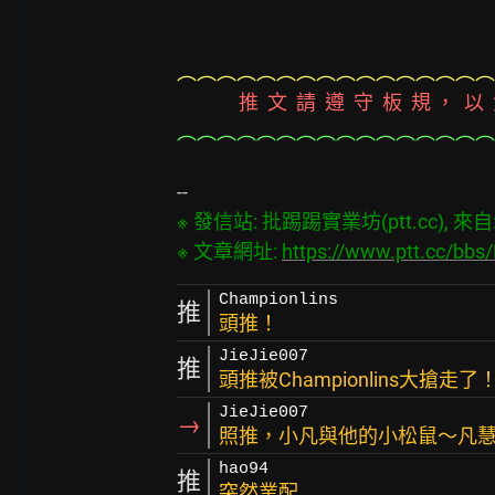
︵︵︵︵︵︵︵︵︵︵︵︵︵︵︵︵
              推  文  請  遵  守  板  規 
︵︵︵︵︵︵︵︵︵︵︵︵︵︵︵︵
※ 發信站: 批踢踢實業坊(ptt.cc), 來自: 1
※ 文章網址: 
https://www.ptt.cc/bb
Championlins
推
頭推！
JieJie007
推
頭推被Championlins大搶走了！
JieJie007
→
照推，小凡與他的小松鼠～凡慧
hao94
推
突然業配