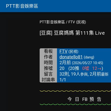
PTT
影音娛樂區
PTT影音娛樂區
/
FTV (民視)
[豆腐] 豆腐媽媽 第111集 Live
看板
FTV
(民視)
作者
donatello81
(dang)
時間
2月前
(2026/05/27 10:45)
推噓
20
(
20
推
0
噓
12
→
)
留言
32則, 19人
, 2月前
參與
最新
討論串
1/1
︶︶︶︶︶︶︶︶︶︶︶︶︶︶︶︶
今   日   FB  預   告
︶︶︶︶︶︶︶︶︶︶︶︶︶︶︶︶