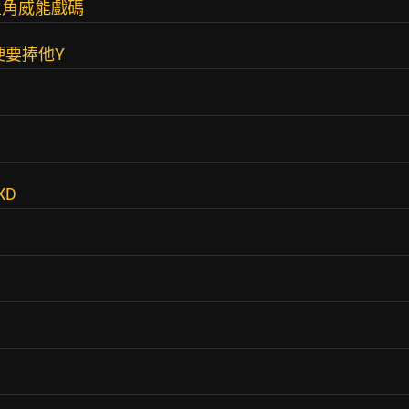
主角威能戲碼
硬要捧他Y
XD