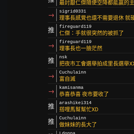
最討厭仁傑隨便空降都能贏的
sigrid0331
→
理事長感覺也還不需要退休 就
fireguard119
推
仁傑：手就很突然的被抓了
fireguard119
→
理事長也一臉茫然
nsk
推
把夜市工會選舉拍成里長選舉X
Cuchulainn
→
富自滅
kamisanma
→
恭喜恭喜 夜市要收了
arashikei314
推
搭哩馬幫幫忙XD
Cuchulainn
推
做妹妹的長大了
Ldonna