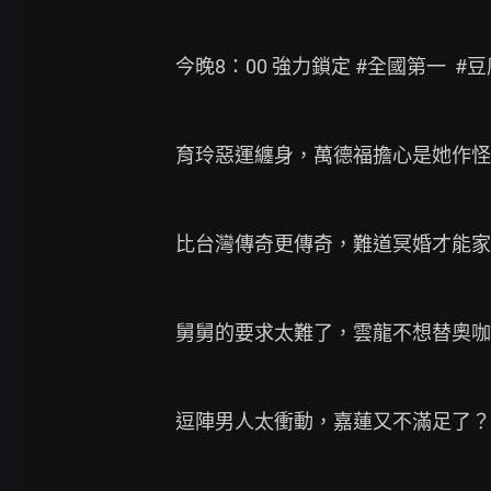
今晚8：00 強力鎖定 #全國第一  #豆
育玲惡運纏身，萬德福擔心是她作怪
比台灣傳奇更傳奇，難道冥婚才能家
舅舅的要求太難了，雲龍不想替奧咖
逗陣男人太衝動，嘉蓮又不滿足了？
