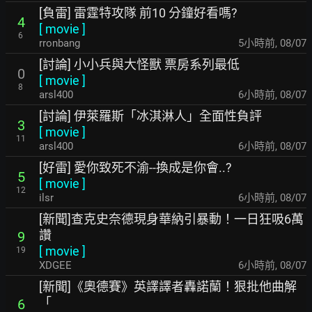
[負雷] 雷霆特攻隊 前10 分鐘好看嗎?
4
[
movie
]
6
rronbang
5小時前
,
08/07
[討論] 小小兵與大怪獸 票房系列最低
0
[
movie
]
8
arsl400
6小時前
,
08/07
[討論] 伊萊羅斯「冰淇淋人」全面性負評
3
[
movie
]
11
arsl400
6小時前
,
08/07
[好雷] 愛你致死不渝--換成是你會..?
5
[
movie
]
12
ilsr
6小時前
,
08/07
[新聞]查克史奈德現身華納引暴動！一日狂吸6萬
讚
9
[
movie
]
19
XDGEE
6小時前
,
08/07
[新聞]《奧德賽》英譯譯者轟諾蘭！狠批他曲解
「
6