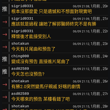
1月前
, 20
sigrid0331
06/09 21:08,
F
推
根本沒那麼愛 只是遺憾和不想面對現實吧
1月前
, 21
sigrid0331
06/09 21:09,
F
→
應該就是過程 讓她了解郭醫師終究不是有勝
1月前
, 22
sigrid0331
06/09 21:10,
F
→
釋懷後才能接受別人
1月前
, 23
shotakun
06/09 21:12,
F
→
今天有片尾曲和預告了
1月前
, 24
ching000
06/09 21:12,
F
推
變成沒有預告 直接進片尾曲了
1月前
, 25
asd02589
06/09 21:12,
F
推
今天怎也沒預告?
1月前
, 26
shotakun
06/09 21:13,
F
→
有勝2.0突然變馬仔親戚 好瞎的劇情
1月前
, 27
asd02589
06/09 21:13,
F
→
今天哪來的預告 某樓看錯了吧
1月前
, 28
shotakun
06/09 21:15,
F
→