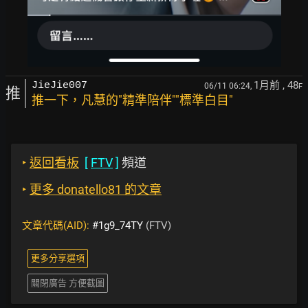
1月前
, 48
JieJie007
06/11 06:24,
F
推
推一下，凡慧的"精準陪伴""標準白目"
‣
返回看板
[
FTV
]
頻道
‣
更多 donatello81 的文章
文章代碼(AID):
#1g9_74TY
(FTV)
更多分享選項
關閉廣告 方便截圖