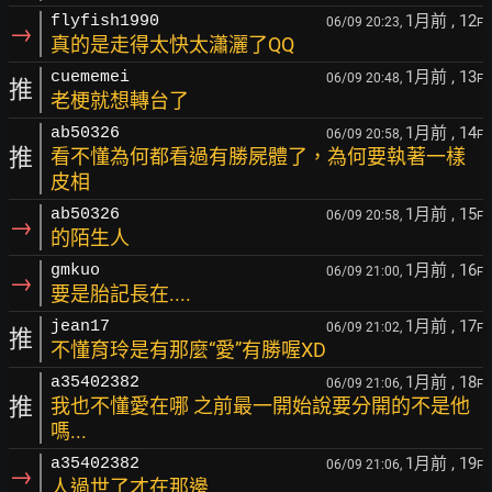
1月前
, 12
flyfish1990
06/09 20:23,
F
→
真的是走得太快太瀟灑了QQ
1月前
, 13
cuememei
06/09 20:48,
F
推
老梗就想轉台了
1月前
, 14
ab50326
06/09 20:58,
F
推
看不懂為何都看過有勝屍體了，為何要執著一樣
皮相
1月前
, 15
ab50326
06/09 20:58,
F
→
的陌生人
1月前
, 16
gmkuo
06/09 21:00,
F
→
要是胎記長在....
1月前
, 17
jean17
06/09 21:02,
F
推
不懂育玲是有那麼“愛”有勝喔XD
1月前
, 18
a35402382
06/09 21:06,
F
推
我也不懂愛在哪 之前最一開始說要分開的不是他
嗎...
1月前
, 19
a35402382
06/09 21:06,
F
→
人過世了才在那邊