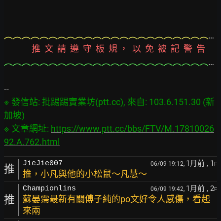
︵︵︵︵︵︵︵︵︵︵︵︵︵︵︵︵︵︵︵︵︵︵︵︵︵︵︵︵︵︵︵︵︵︵︵︵︵︵︵
              推  文  請  遵  守  板  規 ，  以  免  被  記  警  告
︵︵︵︵︵︵︵︵︵︵︵︵︵︵︵︵︵︵︵︵︵︵︵︵︵︵︵︵︵︵︵︵︵︵︵︵︵︵︵
※ 發信站: 批踢踢實業坊(ptt.cc), 來自: 103.6.151.30 (新
加坡)

※ 文章網址: 
https://www.ptt.cc/bbs/FTV/M.17810026
92.A.762.html
1月前
, 1
JieJie007
06/09 19:12,
F
推
推，小凡與他的小松鼠～凡慧～
1月前
, 2
Championlins
06/09 19:42,
F
推
蘇晏霈最新有關傅子純的po文好令人感傷，看起
來兩