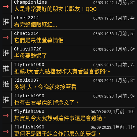
1月前
, 3
Championlins
06/09 19:42,
F
→
人是非常要好的朋友兼戰友！QQQ
1月前
, 4
chnet3214
06/09 19:58,
F
推
看完整個眼眶紅...
1月前
, 5
chnet3214
06/09 19:58,
F
→
它們是最佳螢幕情侶
1月前
, 6
Chiayi0728
06/09 20:09,
F
推
老母要難過了
1月前
, 7
flyfish1990
06/09 20:16,
F
推
推薦J大看九點檔我昨天有看蠻喜歡的～
1月前
, 8
JieJie007
06/09 20:21,
F
推
多謝f大，今晚就來接著看
1月前
, 9
flyfish1990
06/09 20:23,
F
推
也有去看晏霈的悼念文了，
1月前
, 10
flyfish1990
06/09 20:23,
F
→
其實到今天我想到這件事還是會難過，
1月前
, 11
flyfish1990
06/09 20:23,
F
→
更何況是跟子純合作那麼久的晏霈，