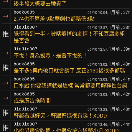
→
後半段大概要去睡覺了
1月前
, 37
book8685
06/10 10:04,
F
→
2.74也不算差 9點華劇也都略低8點
1月前
, 38
JieJie007
06/10 12:57,
F
推
覺得看到一半，被喀嚓掉的劇情！不知豆腐劇組
是否會
1月前
, 39
JieJie007
06/10 12:57,
F
→
不悅！身為觀眾，是蠻不悅的！
1月前
, 40
book8685
06/10 13:02,
F
推
差不多5集內破口就會調了 反正2130後很多都瑪
1月前
, 41
book8685
06/10 13:03,
F
→
口水戲 你要我講就是這樣 常常都要用解釋性台詞
1月前
, 42
book8685
06/10 13:03,
F
→
或是廣告拖時間
1月前
, 43
JieJie007
06/10 13:23,
F
推
軒越看越好笑，軒跟軒媽很有趣！XDDD
1月前
, 44
JieJie007
06/10 13:46,
F
推
小松鼠蠻會吃醋，也很會按穴道整小凡 XDDD