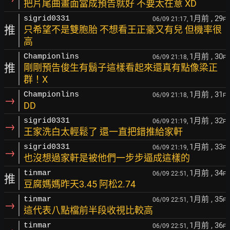
把片尾曲畫面當成預告就好 不要太在意 XD
1月前
, 29
sigrid0331
06/09 21:17,
F
推
只希望不是雙胞胎 不想看王正豪又有兒 但機率很
高
1月前
, 30
Championlins
06/09 21:18,
F
推
剛剛預告俊生有鬍子這樣看起來還真有點像梁正
群！X
1月前
, 31
Championlins
06/09 21:18,
F
→
DD
1月前
, 32
sigrid0331
06/09 21:19,
F
→
王家洗白太輕鬆了 還一直把錯推給家軒
1月前
, 33
sigrid0331
06/09 21:19,
F
→
也沒想過家軒是被他們一步步逼成這樣的
1月前
, 34
tinmar
06/09 22:51,
F
推
豆腐媽媽昨天3.45 阿松2.74
1月前
, 35
tinmar
06/09 22:51,
F
→
這代表八點檔前半段收視比較高
1月前
, 36
tinmar
06/09 22:51,
F