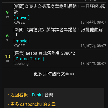
[新聞]查克史奈德現身華納引暴動！一日狂吸6萬
讚
9
[
movie
]
19
XDGEE
18小時前
,
08/07
[新聞]《奧德賽》英譯譯者轟諾蘭！狠批他曲解
「
6
[
movie
]
9
XDGEE
18小時前
,
08/07
[售票] aespa 台北演唱會 3880*2
10
[
Drama-Ticket
]
10
taocheng
18小時前
,
08/07
更多 即時熱門文章 >>
‣
返回看板
[
Funk
]
音樂
‣
更多 cartoonchu 的文章