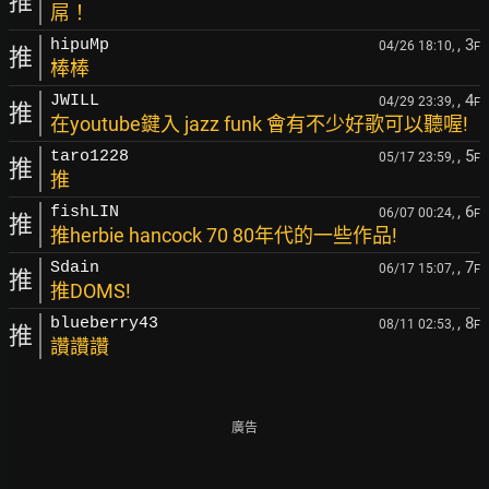
推
屌！
, 3
hipuMp
04/26 18:10,
F
推
棒棒
, 4
JWILL
04/29 23:39,
F
推
在youtube鍵入 jazz funk 會有不少好歌可以聽喔!
, 5
taro1228
05/17 23:59,
F
推
推
, 6
fishLIN
06/07 00:24,
F
推
推herbie hancock 70 80年代的一些作品!
, 7
Sdain
06/17 15:07,
F
推
推DOMS!
, 8
blueberry43
08/11 02:53,
F
推
讚讚讚
廣告