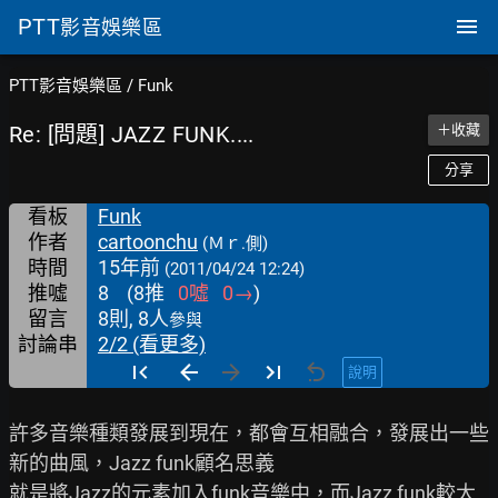
PTT
影音娛樂區
PTT影音娛樂區
/
Funk
Re: [問題] JAZZ FUNK....
＋收藏
分享
看板
Funk
作者
cartoonchu
(Ｍｒ.側)
時間
15年前
(2011/04/24 12:24)
推噓
8
(
8
推
0
噓
0
→
)
留言
8則, 8人
參與
討論串
2/2 (看更多)
說明
許多音樂種類發展到現在，都會互相融合，發展出一些
新的曲風，Jazz funk顧名思義

就是將Jazz的元素加入funk音樂中，而Jazz funk較大