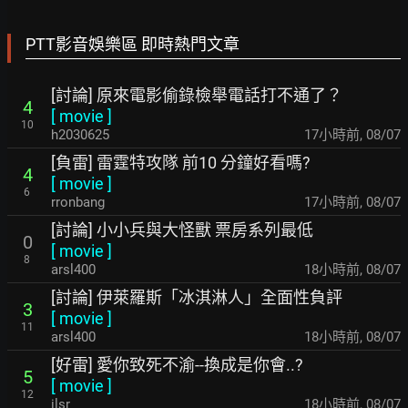
PTT影音娛樂區 即時熱門文章
[討論] 原來電影偷錄檢舉電話打不通了？
4
[
movie
]
10
h2030625
17小時前
,
08/07
[負雷] 雷霆特攻隊 前10 分鐘好看嗎?
4
[
movie
]
6
rronbang
17小時前
,
08/07
[討論] 小小兵與大怪獸 票房系列最低
0
[
movie
]
8
arsl400
18小時前
,
08/07
[討論] 伊萊羅斯「冰淇淋人」全面性負評
3
[
movie
]
11
arsl400
18小時前
,
08/07
[好雷] 愛你致死不渝--換成是你會..?
5
[
movie
]
12
ilsr
18小時前
,
08/07