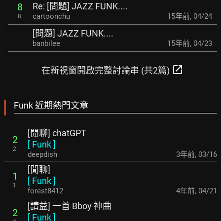
Re: [問題] JAZZ FUNK....
8
cartoonchu
15年前
,
04/24
8
[問題] JAZZ FUNK....
banbilee
15年前
,
04/23
open_in_new
在新視窗開啟完整討論串 (共2篇)
Funk 近期熱門文章
[閒聊] chatGPT
2
[
Funk
]
2
deepdish
3年前
,
03/16
[閒聊]
1
[
Funk
]
1
forest8412
4年前
,
04/21
[請益] 一首 Bboy 神曲
2
[
Funk
]