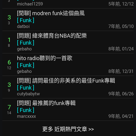
3
michael1259
5年前
,
12/12
[閒聊] modren funk這個曲風
3
[
Funk
]
3
datboi
7年前
,
05/10
[問題] 緯來體育台NBA的配樂
1
[
Funk
]
8
gebaho
8年前
,
01/24
hito radio聽到的一首歌
6
[
Funk
]
12
gebaho
8年前
,
12/31
[問題] 請問最佳的非美系的最佳Funk專輯
3
[
Funk
]
9
cutybabytw
9年前
,
06/26
[問題] 最推薦的funk專輯
7
[
Funk
]
14
marcxxxx
9年前
,
04/21
更多 近期熱門文章 >>