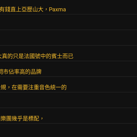
你有錢直上亞歷山大，Paxma
大真的只是法國號中的賓士而已
問問市佔率高的品牌
公規，在需要注重音色統一的
歐洲樂團幾乎是標配，