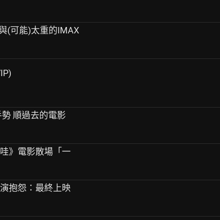
事與(可能)太重的IMAX
IP)
手勢 順過去的電影
卡哇》電影散場「一
導演抱怨：最終上映