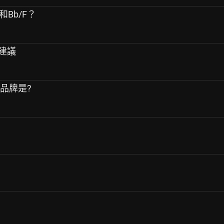
和Bb/F？
建議
號品牌是?