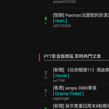
ymps6161224
[閒聊] Paxman法國號拆卸清
4
[
Horn
]
5
s02141024
PTT影音娛樂區 即時熱門文章
[新聞] 《玩命關頭11》馮
7
[
movie
]
12
yu1164
[售票] aespa 3880單張
7
[
Drama-Ticket
]
7
eightnight
[新聞] 吳宗憲重回周末8點戰