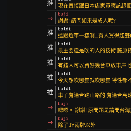
推
現在直接跟日本店家買應該超
buji
→
謝謝! 請問如果是成人呢?
boldt
推
這跟選車一樣啊…有人買得起雙B 
boldt
推
最主要還是吹的人的技術 藤原
boldt
推
有錢人可以買好幾台車放車庫 
boldt
推
今天想吹哪隻就吹哪隻 特性都
boldt
推
車子有適合跑山路的 有適合高
buji
→
嗯嗯。 謝謝! 原問題是請問台
buji
→
除了JY兩牌以外