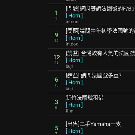
[問題]請問雙調法國號的F/Bb
1
[
Horn
]
1
intdoc
[問題]請問中年初學法國號的
9
[
Horn
]
15
intdoc
[請益] 台灣較有人氣的法國
12
[
Horn
]
21
buji
[請益] 請問法國號多重?
6
[
Horn
]
15
buji
新竹法國號租借
3
[
Horn
]
6
flhn
[出售]二手Yamaha一支
5
[
Horn
]
7