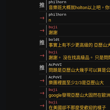
philhorn
推
音樂班大概就holton以上吧，
philhorn
→
n
buji
→
謝謝
boldt
推
事實上有不少更高級的 亞歷山
buji
→
謝謝。 沒在找高級品。 只是
AcPoVI
推
問題是亞歷山大幾乎可以算是
AcPoVI
→
樂團裡面至少2/3是亞歷山大
buji
→
google發現亞歷山大固然在
buji
→
在美國卻不那麼受歡迎的樣子