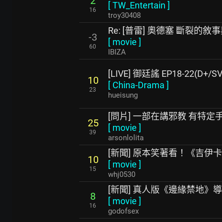
2
[
TW_Entertain
]
16
troy30408
Re: [普雷] 奧德塞 斷裂的敘
-3
[
movie
]
60
IBIZA
[LIVE] 御廷謠 EP18-22(D+/SV
10
[
China-Drama
]
23
hueisung
[問片] 一部在講邪教 有特定
25
[
movie
]
39
arsonlolita
[新聞] 原本笑著看！《吉伊
10
[
movie
]
15
whj0530
[新聞] 真人版《邊緣禁地》
8
[
movie
]
16
godofsex