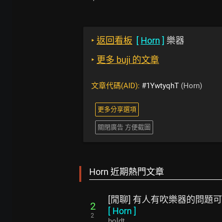
‣
返回看板
[
Horn
]
樂器
‣
更多 buji 的文章
文章代碼(AID):
#1YwtyqhT
(Horn)
更多分享選項
關閉廣告 方便截圖
Horn 近期熱門文章
[閒聊] 有人有吹樂器的問題
2
[
Horn
]
2
boldt