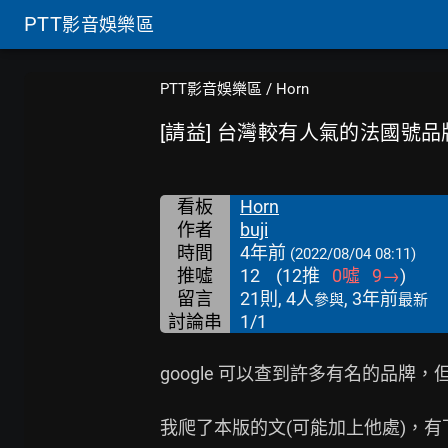
PTT
影音娛樂區
PTT影音娛樂區
/
Horn
[請益] 台灣較有人氣的法國號品
看板
Horn
作者
buji
時間
4年前
(2022/08/04 08:11)
推噓
12
(
12
推
0
噓
9
→
)
留言
21則, 4人
, 3年前
參與
最新
討論串
1/1
google 可以查到許多有名的品牌，
我爬了本版的文(可能加上他處)，有