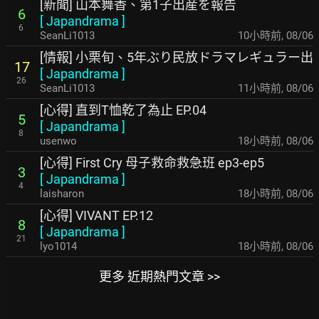
[新聞] 山本舞香、第1子出産を報告
6
[
Japandrama
]
6
SeanLi1013
10小時前
,
08/06
[情報] 小栗旬、5年ぶり民放ドラマレギュラー出
17
[
Japandrama
]
26
SeanLi1013
11小時前
,
08/06
[心得] 直到T恤乾了為止 EP.04
5
[
Japandrama
]
8
usenwo
18小時前
,
08/06
[心得] First Cry 母子救命救急班 ep3-ep5
3
[
Japandrama
]
4
laisharon
18小時前
,
08/06
[心得] VIVANT EP.12
8
[
Japandrama
]
21
lyo1014
18小時前
,
08/06
更多 近期熱門文章 >>