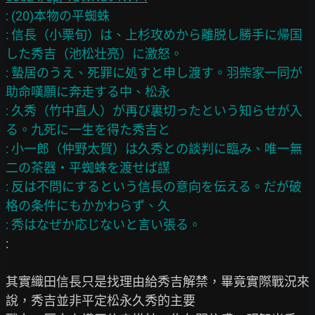
: (20)本物の平蜘蛛

: 信長（小栗旬）は、上杉攻めから離脱し勝手に帰国
した秀吉（池松壮亮）に激怒。

: 蟄居のうえ、死罪に処すと申し渡す。羽柴家一同が
助命嘆願に奔走する中、松永

: 久秀（竹中直人）が再び裏切ったという知らせが入
る。九死に一生を得た秀吉と

: 小一郎（仲野太賀）は久秀との談判に臨み、唯一無
二の茶器・平蜘蛛を渡せば謀

: 反は不問にするという信長の意向を伝える。だが破
格の条件にもかかわらず、久

:

其實織田信長只是找理由給秀吉解禁，畢竟實際戰況來
說，秀吉並非平定松永久秀的主要
