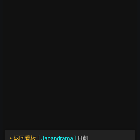
‣
返回看板
[
Japandrama
]
日劇