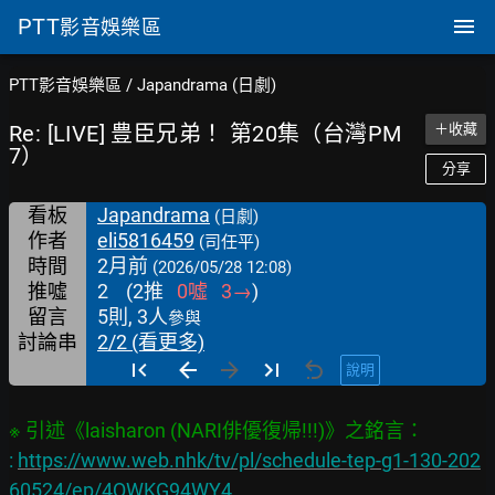
PTT
影音娛樂區
PTT影音娛樂區
/
Japandrama (日劇)
Re: [LIVE] 豊臣兄弟！ 第20集（台灣PM
＋收藏
7）
分享
看板
Japandrama
(日劇)
作者
eli5816459
(司任平)
時間
2月前
(2026/05/28 12:08)
推噓
2
(
2
推
0
噓
3
→
)
留言
5則, 3人
參與
討論串
2/2 (看更多)
說明
: 
https://www.web.nhk/tv/pl/schedule-tep-g1-130-202
60524/ep/4QWKG94WY4