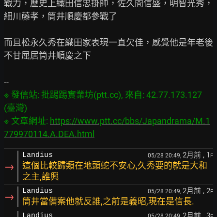
戰力，歷史上織田信忠掛帥，佐久間信盛，明智光秀，
細川藤孝，筒井順慶都參戰了

而且松永久秀在織田家表現一直欠佳，感覺他是年老後
不甘屈居筒井順慶之下

※ 發信站: 批踢踢實業坊(ptt.cc), 來自: 42.77.173.127 
(臺灣)

※ 文章網址: 
https://www.ptt.cc/bbs/Japandrama/M.1
779970114.A.DEA.html
2月前
, 1
Landius
05/28 20:49,
F
→
這個比較歸類在地頭蛇不安心,久秀要的就是大和
之主,誰興
2月前
, 2
Landius
05/28 20:49,
F
→
筒井當備案他就反誰,之前是義昭,現在是信長.
2月前
, 3
Landius
05/28 20:49,
F