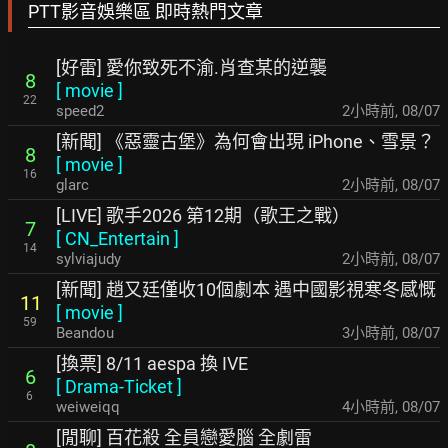
PTT影音娛樂區 即時熱門文章
[好雷] 愛你致死不渝.肖查某的逆襲
8
[
movie
]
22
speed2
2小時前
,
08/07
[新聞] 《惡靈古堡》為何會出現 iPhone、雪景？
8
[
movie
]
16
glarc
2小時前
,
08/07
[LIVE] 歌手2026 第12期（歌王之戰）
7
[
CN_Entertain
]
14
sylviajudy
2小時前
,
08/07
[新聞] 趙又廷僅收10個劇本 遇中國影視寒冬感慨
11
[
movie
]
59
Beandou
3小時前
,
08/07
[換票] 8/11 aespa 換 IVE
6
[
Drama-Ticket
]
6
weiweiqq
4小時前
,
08/07
[閒聊] 百花殺 全員戀愛腦 全劇雷