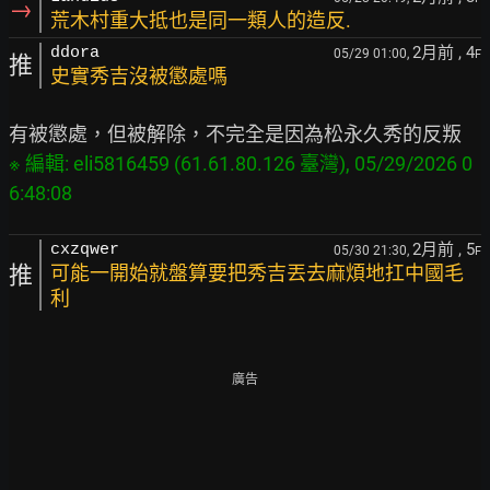
→
荒木村重大抵也是同一類人的造反.
2月前
, 4
ddora
05/29 01:00,
F
推
史實秀吉沒被懲處嗎
※ 編輯: eli5816459 (61.61.80.126 臺灣), 05/29/2026 0
2月前
, 5
cxzqwer
05/30 21:30,
F
推
可能一開始就盤算要把秀吉丟去麻煩地扛中國毛
利
廣告