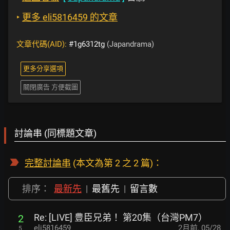
‣
更多 eli5816459 的文章
文章代碼(AID):
#1g6312tg
(Japandrama)
更多分享選項
關閉廣告 方便截圖
討論串 (同標題文章)
完整討論串
(本文為第 2 之 2 篇)：
排序：
最新先
|
最舊先
|
留言數
Re: [LIVE] 豊臣兄弟！ 第20集（台灣PM7）
2
eli5816459
2月前
,
05/28
5