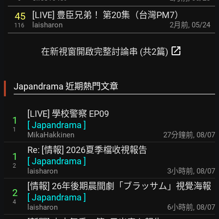
[LIVE] 豊臣兄弟！ 第20集（台灣PM7）
45
laisharon
2月前
,
05/24
116
open_in_new
在新視窗開啟完整討論串 (共2篇)
Japandrama 近期熱門文章
[LIVE] 學校警察 EP09
1
[
Japandrama
]
1
MikaHakkinen
27分鐘前
,
08/07
Re: [情報] 2026夏季檔收視報告
1
[
Japandrama
]
2
laisharon
3小時前
,
08/07
[情報] 26年後期晨間劇「ブラッサム」視覺海報
2
[
Japandrama
]
4
laisharon
6小時前
,
08/07