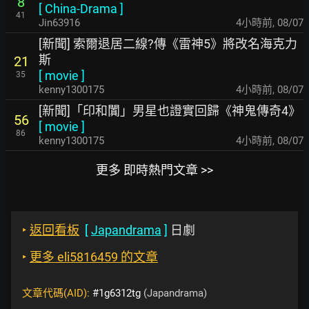
8
[
China-Drama
]
41
Jin63916
4小時前
,
08/07
[新聞] 索爾退居二線?傳《雷神5》將改名海克力
斯
21
[
movie
]
35
kenny1300175
4小時前
,
08/07
[新聞]「印和闐」男星也證實回歸《神鬼傳奇4》
56
[
movie
]
86
kenny1300175
4小時前
,
08/07
更多 即時熱門文章 >>
‣
返回看板
[
Japandrama
]
日劇
‣
更多 eli5816459 的文章
文章代碼(AID):
#1g6312tg
(Japandrama)