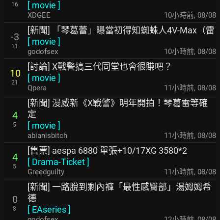
[
movie
]
16
XDGEE
10小時前
,
08/08
[新聞] 「琴葛蕾」曝當初得知蜘蛛人4V-Max（雷
-3
[
movie
]
11
godofsex
10小時前
,
08/08
[討論] X戰警搞三代同堂也會很賺吧？
10
[
movie
]
21
Qpera
11小時前
,
08/08
[新聞] 漫威新《X戰警》明年開拍！琴葛雷等確
定
4
[
movie
]
5
abianisbitch
11小時前
,
08/08
[售票] aespa 6880 單張+10/17XG 3580*2
4
[
Drama-Ticket
]
5
Greedguilty
11小時前
,
08/08
[新聞] 一路脫到剩內褲「最性感臀部」湯姆姆希
德
0
[
EAseries
]
8
godofsex
12小時前
,
08/08