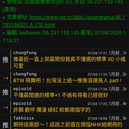
※ 發信站: 批踢踢實業坊(ptt.cc), 來自: 36.231.153.145 
(臺灣)

※ 文章網址: 
https://www.ptt.cc/bbs/Japandrama/M.1
783156521.A.17E.html
※ 編輯: laisharon (36.231.153.145 臺灣), 07/04/2026 1
1月前
, 1
chongfong
07/04 17:31,
F
推
推最近一直上架晨間但我真不懂選的標準 XD 小遙
可愛
1月前
, 2
chongfong
07/04 17:33,
F
→
BTW 飛舞吧！台灣沒上過～推推浪速鳥人 part !
1月前
, 3
episold
07/04 17:34,
F
推
不懂晨間選的標準+1 不過有得看已經很好
1月前
, 4
episold
07/04 17:35,
F
→
許願 歡呼 爛漫 緋紅 欸都兩個字的
1月前
, 5
Takhisis
07/04 18:08,
F
推
期待這兩部～！話說之前還在煩惱NHK給網飛的