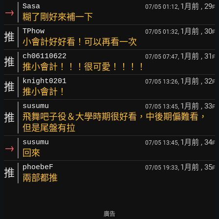
1月前
, 29
Sasa
07/05 01:12,
F
→
糊了剛好來補一下
1月前
, 30
TPhow
07/05 01:32,
F
推
小會計好好看！可以再看一次
1月前
, 31
ch06110622
07/05 07:47,
F
推
推小會計！！！很可愛！！！！
1月前
, 32
knight0201
07/05 13:26,
F
推
推小會計！
1月前
, 33
susumu
07/05 13:45,
F
推
飛舞吧子役＆大學時期很好看，中後期偏難看，
但是尾盤有拉
1月前
, 34
susumu
07/05 13:45,
F
→
回來
1月前
, 35
phoebeF
07/05 19:33,
F
推
兩部都推
廣告