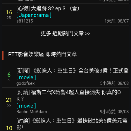
[心得] 大追跡 S2 ep.3 （雷）
16
[
Japandrama
]
25
s811215
1天前
,
08/07
更多 近期熱門文章 >>
PTT影音娛樂區 即時熱門文章
[新聞] 《蜘蛛人：重生日》全台勇破3億！正式登
6
[
movie
]
6
godofsex
5小時前
,
08/08
[討論] 福斯二代X戰警4超人直接消失 你真的O
K？
21
[
movie
]
56
RachelMcAdam
9小時前
,
08/08
[討論]《蜘蛛人：重生日》最快破北美5億美元電
影!
10