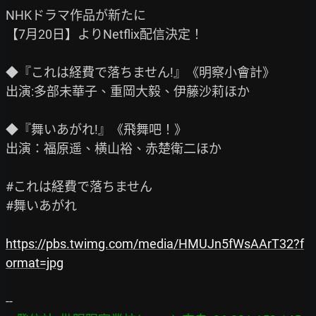
NHKドラマ作品が新たに

【7月20日】よりNetflix配信決定！

◆『これは経費で落ちません!』《明察小會計》

出演:多部未華子、重岡大毅、伊藤沙莉ほか

◆『舞いあがれ!』《飛舞吧！》

出演：福原遥、横山裕、赤楚衛二ほか

#これは経費で落ちません

#舞いあがれ

https://pbs.twimg.com/media/HMUJn5fWsAArT32?f
ormat=jpg