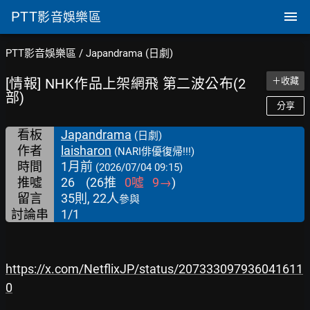
PTT
影音娛樂區
PTT影音娛樂區
/
Japandrama (日劇)
[情報] NHK作品上架網飛 第二波公布(2
＋收藏
部)
分享
看板
Japandrama
(日劇)
作者
laisharon
(NARI俳優復帰!!!)
時間
1月前
(2026/07/04 09:15)
推噓
26
(
26
推
0
噓
9
→
)
留言
35則, 22人
參與
討論串
1/1
https://x.com/NetflixJP/status/207333097936041611
0