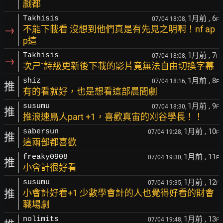
戲都
1月前
, 6
Takhisis
07/04 18:08,
F
→
不能下載看 沒想到他們真是有先見之明啊！nf ap
p這
1月前
, 7
Takhisis
07/04 18:08,
F
→
次ㄕˇ詩級更新後下載的影片竟無法自由切換字幕
1月前
, 8
shiz
07/04 18:16,
F
推
有的看就好，也是想看這部晨間劇
1月前
, 9
susumu
07/04 18:30,
F
推
推浪速鳥人part +1，喜歡真宙的刈谷學長！！
1月前
, 10
sabersun
07/04 19:28,
F
推
這兩部都喜歡
1月前
, 11
freaky0908
07/04 19:30,
F
推
小會計很好看
1月前
, 12
susumu
07/04 19:35,
F
推
小會計好看+1 少數學會計的人也覺得好看的財會
職場劇
1月前
, 13
nolimits
07/04 19:48,
F