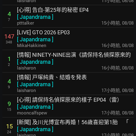
laisharon
11小時前
,
08/08
[心得] 告白-第25年的秘密 EP4
4
[
Japandrama
]
7
ptttalker
15小時前
,
08/08
[LIVE] GTO 2026 EP03
147
[
Japandrama
]
348
MikaHakkinen
16小時前
,
08/08
[情報] NINETY-NINE出演《請保持名偵探原來的
1
[
Japandrama
]
2
laisharon
16小時前
,
08/08
[情報] 戸塚純貴、結婚を発表
4
[
Japandrama
]
9
laisharon
17小時前
,
08/08
[心得] 請保持名偵探原來的樣子 EP04（雷）
9
[
Japandrama
]
15
mooncalfspew
17小時前
,
08/08
[新聞] 及川光博宣布再婚！56歲喜迎第1胎 「
15
[
Japandrama
]
24
laisharon
17小時前
,
08/08