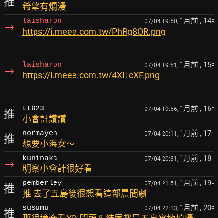
推
希望有爛漫
1月前
, 14
laisharon
07/04 19:50,
F
→
https://i.meee.com.tw/PhRg8OR.png
1月前
, 15
laisharon
07/04 19:51,
F
→
https://i.meee.com.tw/4Xl1cXF.png
1月前
, 16
tt923
07/04 19:56,
F
推
小會計讚讚
1月前
, 17
normayeh
07/04 20:11,
F
推
想要小海女～
1月前
, 18
kuninaka
07/04 20:31,
F
→
明察小會計很好看
1月前
, 19
pemberley
07/04 21:51,
F
推
推 去了五島後很想看這部晨間劇
1月前
, 20
susumu
07/04 22:13,
F
推