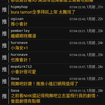
那很適合看XD 開頭＆結尾都是五島實地拍攝
1月前
, 21
hipmyhop
07/04 22:30,
F
推
bura tamori全季拜託上架 太難找了
1月前
, 22
ogisan
07/04 22:43,
F
推
推小會計
1月前
, 23
pemberley
07/04 23:21,
F
推
繼續期待爛漫
1月前
, 24
huronave
07/04 23:25,
F
推
小海女+1
1月前
, 25
huronave
07/04 23:36,
F
推
也推會計！
1月前
, 26
mvpdirk712
07/04 23:57,
F
推
小會計很可愛
1月前
, 27
Sasa
07/05 00:59,
F
推
飛舞吧好讚！推推小遙訂網飛值得了
1月前
, 28
Sasa
07/05 01:12,
F
推
之前看NHK還記得飛舞吧立志當飛行員的劇情，
後面劇情有點模