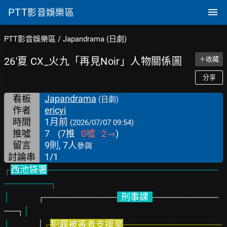
PTT
影音娛樂區
PTT影音娛樂區
/
Japandrama (日劇)
26'夏 CX_火九「再見Noir」人物關係圖
＋收藏
分享
看板
Japandrama
(日劇)
作者
ericyi
時間
1月前
(2026/07/07 09:54)
推噓
7
(
7
推
0
噓
2
→
)
留言
9則, 7人
參與
討論串
1/1
┌
西池袋署
──────────────────────────
───────┐
│              
┌───────────
  刑事課  
──────────
──┐
│
│              
│
┌
犯罪被害者支援室
───────────────