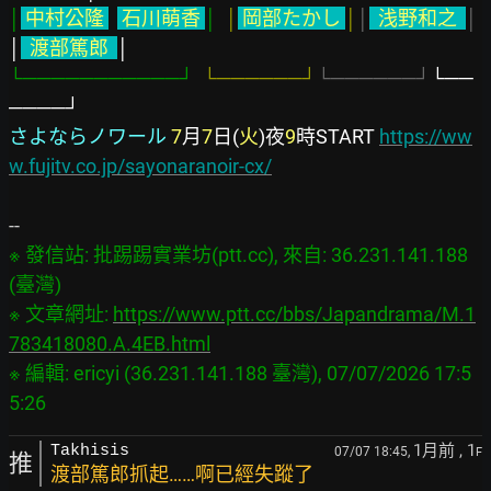
│
 中村公隆 
 石川萌香 
│  
│
 岡部たかし 
│
│
  浅野和之  
│
│
  渡部篤郎  
│
└───────────┘  
└──────┘
└──────┘
└──
────┘
さよならノワール 
7
月
7
日(
火
)夜
9
時START 
https://ww
w.fujitv.co.jp/sayonaranoir-cx/
※ 發信站: 批踢踢實業坊(ptt.cc), 來自: 36.231.141.188 
(臺灣)

※ 文章網址: 
https://www.ptt.cc/bbs/Japandrama/M.1
783418080.A.4EB.html
※ 編輯: ericyi (36.231.141.188 臺灣), 07/07/2026 17:5
1月前
, 1
Takhisis
07/07 18:45,
F
推
渡部篤郎抓起……啊已經失蹤了