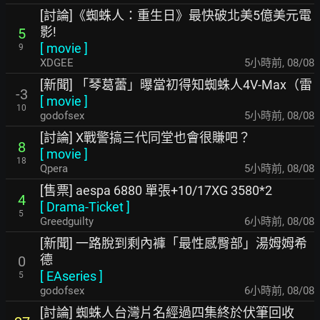
[討論]《蜘蛛人：重生日》最快破北美5億美元電
影!
5
[
movie
]
9
XDGEE
5小時前
,
08/08
[新聞] 「琴葛蕾」曝當初得知蜘蛛人4V-Max（雷
-3
[
movie
]
10
godofsex
5小時前
,
08/08
[討論] X戰警搞三代同堂也會很賺吧？
8
[
movie
]
18
Qpera
5小時前
,
08/08
[售票] aespa 6880 單張+10/17XG 3580*2
4
[
Drama-Ticket
]
5
Greedguilty
6小時前
,
08/08
[新聞] 一路脫到剩內褲「最性感臀部」湯姆姆希
德
0
[
EAseries
]
5
godofsex
6小時前
,
08/08
[討論] 蜘蛛人台灣片名經過四集終於伏筆回收