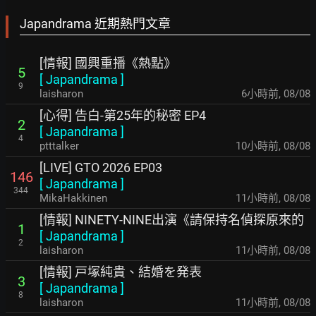
Japandrama 近期熱門文章
[情報] 國興重播《熱點》
5
[
Japandrama
]
9
laisharon
6小時前
,
08/08
[心得] 告白-第25年的秘密 EP4
2
[
Japandrama
]
4
ptttalker
10小時前
,
08/08
[LIVE] GTO 2026 EP03
146
[
Japandrama
]
344
MikaHakkinen
11小時前
,
08/08
[情報] NINETY-NINE出演《請保持名偵探原來的
1
[
Japandrama
]
2
laisharon
11小時前
,
08/08
[情報] 戸塚純貴、結婚を発表
3
[
Japandrama
]
8
laisharon
11小時前
,
08/08