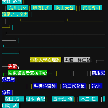
大野  裕也 
│
│
│
│
  荒川良々  
│
  味方良介  
  岡山天音  
││
  眞島秀和  
濱尾ノリタカ
│
│
│
│            
└─────────────┘└───────────
──┘
│
│
└───────────────────────────────
────┘
│
└────────────────────────────────
─────┘
帝都大學心理系 
┌
黑道「祥仁會
」
┌──
──
失蹤
┐
┌─
關東被害者支援中心
─┐  
│            │
│            │
│
前組織
犯罪對
│
│                      │  
│
 精神科醫師 
│
│
 第三代會長 
│
│
 策係  
係長 
│
│
森田  成一
根本  真紀
│  
│
 五十畑  修 
│
│
  不二  仁  
│
│
山崎  創  
│