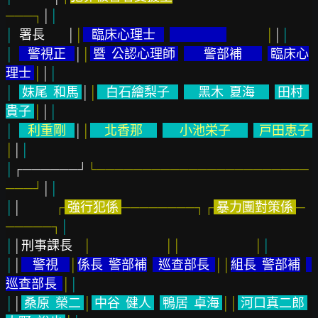
───┐
│
│
│  
署長        
│
│
   臨床心理士   
              │
│
│
│  
   警視正   
│
│
 暨  公認心理師 
       警部補       
 臨床心
理士 
│
│
│
│  
 妹尾  和馬 
│
│
   白石繪梨子   
     黑木  夏海     
 田村  
貴子 
│
│
│
│  
   利重剛   
│
│
     北香那     
      小池栄子      
  戸田恵子  
│
│
│
│
┌──────┘
└───────────────────────
───┘
│
│
│
│            
┌
 強行犯係 
────────┐┌
 暴力團對策係 
─
─────┐
│
│
│
刑事課長    
│                          ││                          │
│
│
│
    警視    
│
係長  警部補
  巡查部長  
││
組長  警部補
巡查部長  
│
│
│
│
 桑原  榮二 
│
 中谷  健人 
 鴨居  卓海 
││
 河口真二郎 