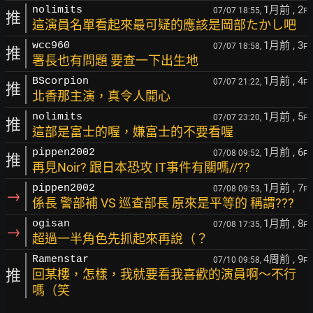
1月前
, 2
nolimits
07/07 18:55,
F
推
這演員名單看起來最可疑的應該是岡部たかし吧
1月前
, 3
wcc960
07/07 18:58,
F
推
署長也有問題 要查一下出生地
1月前
, 4
BScorpion
07/07 21:22,
F
推
北香那主演，真令人開心
1月前
, 5
nolimits
07/07 23:20,
F
推
這部是富士的喔，嫌富士的不要看喔
1月前
, 6
pippen2002
07/08 09:52,
F
推
再見Noir? 跟日本恐攻 IT事件有關嗎//??
1月前
, 7
pippen2002
07/08 09:53,
F
→
係長 警部補 VS 巡查部長 原來是平等的 稱謂???
1月前
, 8
ogisan
07/08 17:35,
F
→
超過一半角色先抓起來再說（？
4周前
, 9
Ramenstar
07/10 09:58,
F
推
回某樓，怎樣，我就要看我喜歡的演員啊～不行
嗎（笑