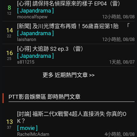
[心得] 請保持名偵探原來的樣子 EP04（雷）
8
[
Japandrama
]
12
mooncalfspew
12小時前
,
08/08
[新聞] 及川光博宣布再婚！56歲喜迎第1胎 「
14
[
Japandrama
]
22
laisharon
12小時前
,
08/08
[心得] 大追跡 S2 ep.3 （雷）
16
[
Japandrama
]
25
s811215
1天前
,
08/07
更多 近期熱門文章 >>
PTT影音娛樂區 即時熱門文章
[討論] 福斯二代X戰警4超人直接消失 你真的O
K？
13
[
movie
]
37
RachelMcAdam
4小時前
,
08/08