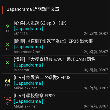
Japandrama 近期熱門文章
[心得] 大追跡 S2 ep.3 （雷）
9
[
Japandrama
]
16
s811215
2小時前
,
08/07
[閒聊] 《直到T恤乾了為止》EP05 出大事
8
[
Japandrama
]
15
bbcumback2me
2小時前
,
08/07
[情報] 『大搜查線 N.E.W.』追加CAST兩名
3
[
Japandrama
]
6
laisharon
3小時前
,
08/07
[LIVE] 倒數第二次戀愛3 EP08
64
[
Japandrama
]
133
MikaHakkinen
9小時前
,
08/07
[LIVE] 學校警察 EP09
142
[
Japandrama
]
401
MikaHakkinen
9小時前
,
08/07