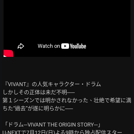
『VIVANT』の人気キャラクター・ドラム

しかしその正体は未だ不明──

第１シーズンでは明かされなかった、壮絶で希望に満
ちた“過去”が遂に明らかに──

「ドラム─VIVANT THE ORIGIN STORY─」

U-NEXTで7月12日(日)よる9時から独占配信スター