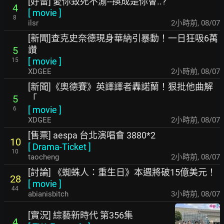
[好雷] 愛你致死不渝--換成是你會..?
4
[
movie
]
8
ilsr
2小時前
,
08/07
[新聞]查克史奈德現身華納引暴動！一日狂吸6萬
讚
5
[
movie
]
15
XDGEE
2小時前
,
08/07
[新聞]《奧德賽》英譯譯者轟諾蘭！狠批他曲解
「
5
[
movie
]
6
XDGEE
2小時前
,
08/07
[售票] aespa 台北演唱會 3880*2
10
[
Drama-Ticket
]
10
taocheng
2小時前
,
08/07
[討論] 《蜘蛛人：重生日》本週將破15億美元！
28
[
movie
]
44
abianisbitch
3小時前
,
08/07
[實況] 綜藝新時代 第356集
4