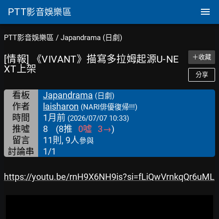
PTT
影音娛樂區
PTT影音娛樂區
/
Japandrama (日劇)
[情報] 《VIVANT》描寫多拉姆起源U-NE
＋收藏
XT上架
分享
看板
Japandrama
(日劇)
作者
laisharon
(NARI俳優復帰!!!)
時間
1月前
(2026/07/07 10:33)
推噓
8
(
8
推
0
噓
3
→
)
留言
11則, 9人
參與
討論串
1/1
https://youtu.be/rnH9X6NH9is?si=fLiQwVrnkqQr6uML