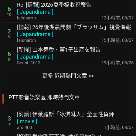
Re: [情報] 2026夏季檔收視報告
6
[
Japandrama
]
10
laisharon
12小時前
,
08/07
[情報] 26年後期晨間劇「ブラッサム」視覺海報
2
[
Japandrama
]
5
laisharon
15小時前
,
08/07
[新聞] 山本舞香、第1子出産を報告
6
[
Japandrama
]
8
SeanLi1013
19小時前
,
08/06
更多 近期熱門文章 >>
PTT影音娛樂區 即時熱門文章
[討論] 伊萊羅斯「冰淇淋人」全面性負評
3
[
movie
]
10
arsl400
1小時前
,
08/07