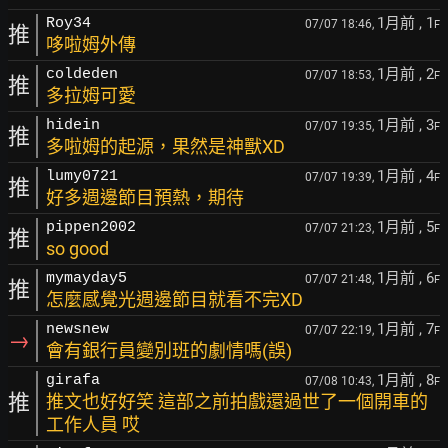
1月前
, 1
Roy34
07/07 18:46,
F
推
哆啦姆外傳
1月前
, 2
coldeden
07/07 18:53,
F
推
多拉姆可愛
1月前
, 3
hidein
07/07 19:35,
F
推
多啦姆的起源，果然是神獸XD
1月前
, 4
lumy0721
07/07 19:39,
F
推
好多週邊節目預熱，期待
1月前
, 5
pippen2002
07/07 21:23,
F
推
so good
1月前
, 6
mymayday5
07/07 21:48,
F
推
怎麼感覺光週邊節目就看不完XD
1月前
, 7
newsnew
07/07 22:19,
F
→
會有銀行員變別班的劇情嗎(誤)
1月前
, 8
girafa
07/08 10:43,
F
推
推文也好好笑 這部之前拍戲還過世了一個開車的
工作人員 哎