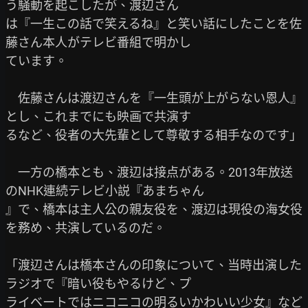
う騒動を起こしたが、渡辺さん

は『一生この話で笑えるね』と笑い話にしたことを佐
藤さん本人がテレビ番組で明かし

ています。

　佐藤さんは渡辺さんを『一生頭が上がらない恩人』
とし、これまでにも映画で共演す

るなど、役者の大先輩として尊敬する相手なのです」

　一方の橋本とも、渡辺は接点がある。2013年放送
のNHK連続テレビ小説『あまちゃん

』で、橋本は主人公の親友役を、渡辺は現役の海女役
を務め、共演しているのだ。

「渡辺さんは橋本さんの印象について、当時出演した
ラジオで『暗い役もやるけど、プ

ライベートではニコニコの明るいかわいい少女』など