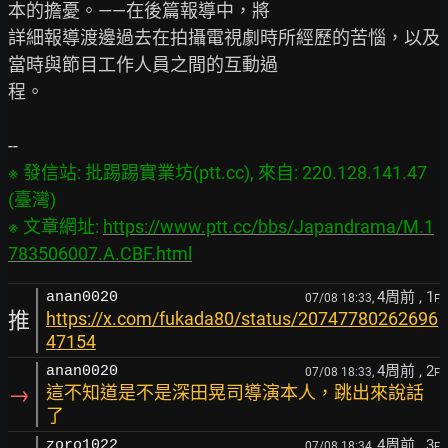
本的擔憂。——在後篇報導中，將

詳細報導渡邊過去在拍攝電視劇時所經歷的苦惱，以及
當時與節目工作人員之間的互動過

程。

※ 發信站: 批踢踢實業坊(ptt.cc), 來自: 220.128.141.47 
(臺灣)

※ 文章網址: 
https://www.ptt.cc/bbs/Japandrama/M.1
783506007.A.CBF.html
4周前
, 1
anan0020
07/08 18:33,
F
推
https://x.com/fukada80/status/20747780262696
47154
4周前
, 2
anan0020
07/08 18:33,
F
→
這不知道是不是深田晃司導演本人，跳出來說話
了
4周前
, 3
zoro1022
07/08 18:34,
F