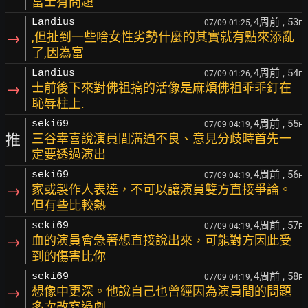
富士有問題
4周前
, 53
Landius
07/09 01:25,
F
→
,但扯到一些啥女性劣勢什麼的其實就有點來添亂
了,因為富
4周前
, 54
Landius
07/09 01:26,
F
→
士前後下來對佛祖搞的活像是麻煩佛祖乖乖釘在
恥辱柱上.
4周前
, 55
seki69
07/09 04:19,
F
推
三谷幸喜說演員間溝通不良、意見分歧時首先一
定要透過演出
4周前
, 56
seki69
07/09 04:19,
F
→
家或製作人表達，不可以讓演員雙方直接爭論。
但有些比較熱
4周前
, 57
seki69
07/09 04:19,
F
→
血的演員會急著想直接說出來，可能對方因此受
到的傷害比你
4周前
, 58
seki69
07/09 04:19,
F
→
想像中更深。他說自己也曾經因為演員間的問題
多次改寫過劇