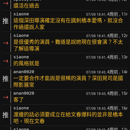
→
還活在過去
4周前
, 11
siaone
07/08 18:41,
F
推
這個深田導演確定沒有在諷刺橋本愛嗎，就沒合
作過還說人家
4周前
, 12
siaone
07/08 18:41,
F
→
是很優秀的演員。難道是說她現在很會演？不太
了解這導演
4周前
, 13
siaone
07/08 18:41,
F
→
的風格就是
4周前
, 14
anan0020
07/08 18:43,
F
推
一定要合作才能說是很棒的演員？深田晃司是國
際影展常
4周前
, 15
anan0020
07/08 18:43,
F
→
客了
4周前
, 16
siaone
07/08 18:43,
F
推
渡邊的話必須要成立在給文春爆料的並非是橋本
吧，現在文春
4周前
, 17
siaone