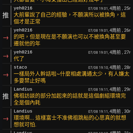
4周前
, 25
yeh0216
07/08 19:01,
F
推
大前輩說了自己的經驗，不願演所以被換角，這
個才是正常
4周前
, 26
yeh0216
07/08 19:01,
F
→
的吧，但是現在是不願演也可以不被換角甚至要
遷就他的年
4周前
, 27
yeh0216
07/08 19:01,
F
→
代了
4周前
, 28
staco
07/08 19:10,
F
→
一樣局外人幹話啦~什麼相處溝通太少，有人嫌太
多要禁止好嗎
4周前
, 29
Landius
07/08 19:11,
F
推
佛祖訪談的部分加起來的話就是這個劇組環境完
全是個內耗
4周前
, 30
Landius
07/08 19:11,
F
→
環境啊... 這樣富士不准佛祖跳船的心思真的就想
想就可怕.