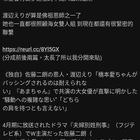
渡辺えりが算是佛祖恩師之一了

她也一直都很照顧海女雙人組 到現在都還有很緊密的
聯繫

https://reurl.cc/8Yl5GX
(分成前後兩篇，太長了所以我分開來貼)

《独自》佐藤二朗の恩人・渡辺えり「橋本愛ちゃんが
バッシングされるのは耐えられな

い」『あまちゃん』で共演の大女優が直撃に明かした
“騒動への複雑な思い”「どちら

の肩を持つとも言えない」

4月期に放送されたドラマ『夫婦別姓刑事』（フジテ
レビ系）でW主演だった佐藤二朗（
