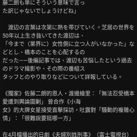
藤二朗も単にそういう意味で言っ

た訳じゃないでしょうけどね」

　渡辺の言葉は次第に熱を帯びていく。芝居の世界を
50年以上生き抜いてきた渡辺は、

「今まで（業界に）女性側に立つ人がいなかった」な
どとし、橋本のことを心配するの

だった——後編記事では、渡辺も苦悩したという過去
のドラマ撮影や、その際の番組ス

タッフとのやり取りなどについて詳報している。

《獨家》佐藤二朗的恩人・渡邊繪里：「無法忍受橋本
愛遭到輿論圍剿」 曾合作《小海

女》的大牌女星接受直擊採訪，吐露對「騷動的複雜心
情」：「很難說要挺哪一方」

在4月檔播出的日劇《夫婦別姓刑事》（富士電視台）