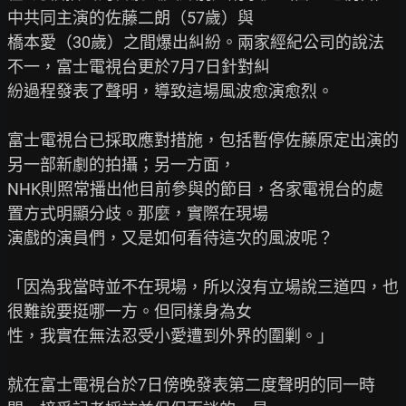
中共同主演的佐藤二朗（57歲）與

橋本愛（30歲）之間爆出糾紛。兩家經紀公司的說法
不一，富士電視台更於7月7日針對糾

紛過程發表了聲明，導致這場風波愈演愈烈。

富士電視台已採取應對措施，包括暫停佐藤原定出演的
另一部新劇的拍攝；另一方面，

NHK則照常播出他目前參與的節目，各家電視台的處
置方式明顯分歧。那麼，實際在現場

演戲的演員們，又是如何看待這次的風波呢？

「因為我當時並不在現場，所以沒有立場說三道四，也
很難說要挺哪一方。但同樣身為女

性，我實在無法忍受小愛遭到外界的圍剿。」

就在富士電視台於7日傍晚發表第二度聲明的同一時