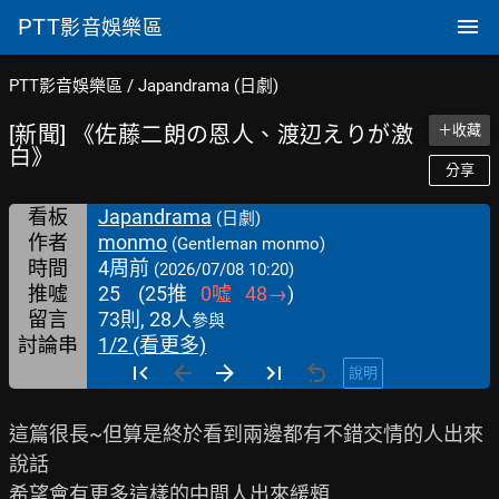
PTT
影音娛樂區
PTT影音娛樂區
/
Japandrama (日劇)
[新聞] 《佐藤二朗の恩人、渡辺えりが激
＋收藏
白》
分享
看板
Japandrama
(日劇)
作者
monmo
(Gentleman monmo)
時間
4周前
(2026/07/08 10:20)
推噓
25
(
25
推
0
噓
48
→
)
留言
73則, 28人
參與
討論串
1/2 (看更多)
說明
這篇很長~但算是終於看到兩邊都有不錯交情的人出來
說話

希望會有更多這樣的中間人出來緩頰
