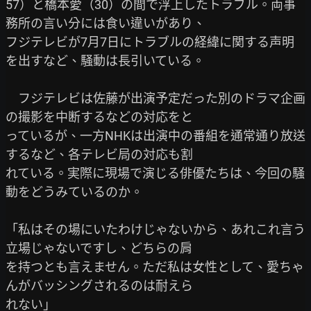
57）と橋本愛（30）の間で浮上したトラブル。両事
務所の言い分には食い違いがあり、

フジテレビが7月7日にトラブルの経緯に関する声明
を出すなど、騒動は長引いている。

　フジテレビは佐藤が出演予定だった別のドラマ企画
の撮影を中断するなどの対応をと

っているが、一方NHKは出演中の番組を通常通り放送
するなど、各テレビ局の対応も割

れている。実際に現場で演じる俳優たちは、今回の騒
動をどうみているのか。

「私はその場にいたわけじゃないから、あれこれ言う
立場じゃないですし、どちらの肩

を持つとも言えません。ただ私は女性として、愛ちゃ
んがバッシングされるのは耐えら

れない」
