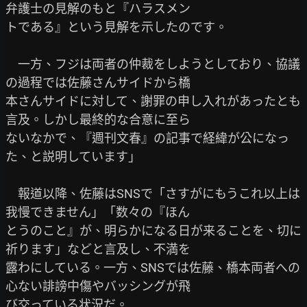
弁護士の見解のもと『ハラスメン

トである』という見解を示したのです。

　一方、フジは両者の仲裁をしようとしており、協議
の過程では佐藤さんサイドから橋

本さんサイドに対して、謝罪の申し入れがあったとも
言及。しかし最終的な合意に至ら

ないなかで、『週刊文春』の記事で経緯が公になっ
た、と説明しています」

　報道以降、佐藤はSNSで「さすがにもうこれ以上は
我慢できません」「数々の『ほん

とうのこと』が、明らかになる日が来ることを、切に
祈ります」などと言及し、不満を

露わにしている。一方、SNSでは佐藤、橋本両者への
心ない誹謗中傷やバッシングが飛

び交っている状況だ。
