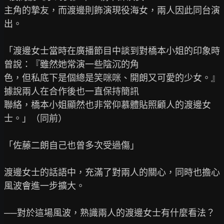
主角的摯友，而渡邊則飾演現役海女，兩人因此同台演
出。

「渡邊女士當時在廣播節目中談到對橋本小姐的印象時
曾說：『雖然她常演一些陰沉的角

色，但私底下是個總是笑咪咪、開朗又可愛的少女。』
據說兩人在合作後也一直保持簡訊

聯絡，橋本小姐顯然也非常仰慕體貼照顧人的渡邊女
士。」（同前）

「佐藤二朗自己也曾多次受過傷」

渡邊女士的話語中，充滿了對兩人的關心，同時也擔心
風波會進一步擴大。

──對於這場風波，熟識兩人的渡邊女士有什麼看法？
