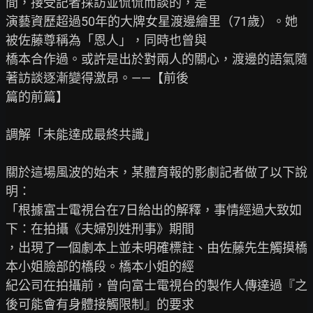
間，接受記者採訪並侃侃而談的，是

演藝資歷超過50年的大牌女星渡邊繪里（71歲）。她
被佐藤尊稱為「恩人」，同時也曾與

橋本合作過。或許是出於對兩人的關心，渡邊的語氣隨
著訪談逐漸變得激昂。——【前後

篇的前篇】

調解「未能達成最終共識」

關於這場風波的始末，某體育報的影劇記者做了以下說
明：

「根據富士電視台在7日給出的解釋，事情經過大致如
下：在拍攝《夫婦別姓刑事》期間

，出現了一個劇本上並未明確標註、由佐藤先生觸摸橋
本小姐臉部的橋段。橋本小姐的經

紀公司在拍攝前，曾向富士電視台的製作人傳達過『之
後可能會有身體接觸限制』的要求
