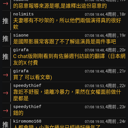
07/08 18:43,
F
→
的惡意報導來源是哪,是誰釋出這份惡意的
4周前
, 18
nolimits
07/08 18:44,
F
推
夫妻哪有不吵架的，所以他們兩個演得真的很好
欸
4周前
, 19
siaone
07/08 18:46,
F
推
是國際影展常客跟了不了解這演員是兩件事吧
4周前
, 20
girafa
07/08 18:48,
F
推
C chat版剛剛看到有佐藤週刊訪談的翻譯（日本網
友的X 付費
4周前
, 21
girafa
07/08 18:48,
F
→
買了 可以看文章)
4周前
, 22
speedythief
07/08 18:53,
F
→
靠近不舒服，遠離冷暴力，果然在女權面前做什
麼都是
4周前
, 23
speedythief
07/08 18:53,
F
→
錯的
4周前
, 24
kiromomo168
07/08 19:00,
F
推
人都會變，小海女播出已經過好幾年了