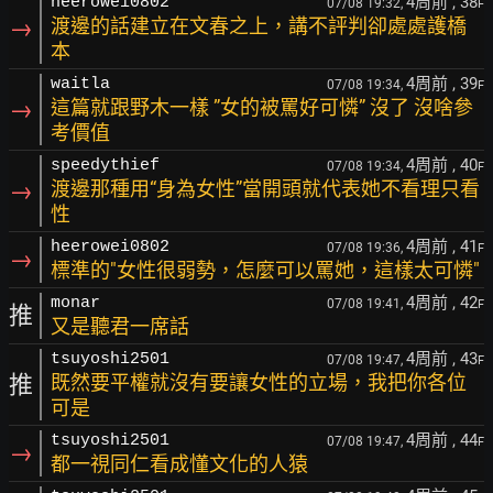
4周前
, 38
heerowei0802
07/08 19:32,
F
→
渡邊的話建立在文春之上，講不評判卻處處護橋
本
4周前
, 39
waitla
07/08 19:34,
F
→
這篇就跟野木一樣 ”女的被罵好可憐” 沒了 沒啥參
考價值
4周前
, 40
speedythief
07/08 19:34,
F
→
渡邊那種用“身為女性”當開頭就代表她不看理只看
性
4周前
, 41
heerowei0802
07/08 19:36,
F
→
標準的"女性很弱勢，怎麼可以罵她，這樣太可憐"
4周前
, 42
monar
07/08 19:41,
F
推
又是聽君一席話
4周前
, 43
tsuyoshi2501
07/08 19:47,
F
推
既然要平權就沒有要讓女性的立場，我把你各位
可是
4周前
, 44
tsuyoshi2501
07/08 19:47,
F
→
都一視同仁看成懂文化的人猿