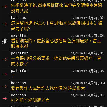
4周前
, 31
Landius
07/08 19:12,
F
→
佛祖辭演不能,然後想攤開來講但完全跟橋本這邊
沒有共識.
4周前
, 32
Landius
07/08 19:12,
F
→
這種環境還不讓人下車,那我可以說佛祖根本是被
設局了嗎?
4周前
, 33
paintfor
07/08 19:12,
F
推
看新潮寫的，佐藤全心想把角色演到最好，富士
跟橋本卻
4周前
, 34
paintfor
07/08 19:12,
F
→
一直提出過分的要求，搞到他失眠又憂鬱症，真
的太慘了
4周前
, 35
paintfor
07/08 19:12,
F
→
！
4周前
, 36
borriss
07/08 19:17,
F
→
要看製作人或是誰去找他演的 這局很大
4周前
, 37
borriss
07/08 19:18,
F
→
打的組合權卻很老套