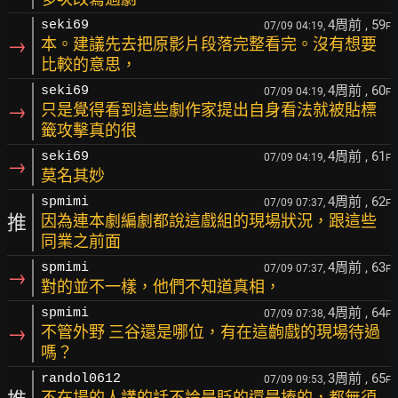
4周前
, 59
seki69
07/09 04:19,
F
→
本。建議先去把原影片段落完整看完。沒有想要
比較的意思，
4周前
, 60
seki69
07/09 04:19,
F
→
只是覺得看到這些劇作家提出自身看法就被貼標
籤攻擊真的很
4周前
, 61
seki69
07/09 04:19,
F
→
莫名其妙
4周前
, 62
spmimi
07/09 07:37,
F
推
因為連本劇編劇都說這戲組的現場狀況，跟這些
同業之前面
4周前
, 63
spmimi
07/09 07:37,
F
→
對的並不一樣，他們不知道真相，
4周前
, 64
spmimi
07/09 07:38,
F
→
不管外野 三谷還是哪位，有在這齣戲的現場待過
嗎？
3周前
, 65
randol0612
07/09 09:53,
F
不在場的人講的話不論是貶的還是捧的，都無須