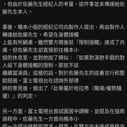
，但由於佐藤先生經紀人的考量，這件事並未傳達給佐
藤先生本人。

事後，橋本小姐的經紀公司向製作人提出、再由製作人
轉達給佐藤先生，希望在身體接觸

上能有所顧慮。雖然雙方隨後就『限制接觸』達成了共
識，但佐藤先生卻直接前往橋本小

姐的休息室，並對她說了類似：『如果對演對手戲的對
人設下身體接觸的限制，那就不該

繼續當演員』這樣的話。對於佐藤先生的這番言行和整
起經過，富士電視台在諮詢外部律

師的意見後，做出了『此舉屬於哈拉秀（職場/權勢騷
擾）』的判定。

另一方面，富士電視台曾試圖居中調解，並提及在協商
過程中，佐藤先生一方曾向橋本小

姐一方提出道歉的請求。然而，在雙方尚未達成最終共