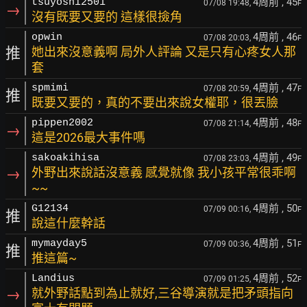
4周前
, 45
tsuyoshi2501
07/08 19:48,
F
→
沒有既要又要的 這樣很撿角
4周前
, 46
opwin
07/08 20:03,
F
推
她出來沒意義啊 局外人評論 又是只有心疼女人那
套
4周前
, 47
spmimi
07/08 20:59,
F
推
既要又要的，真的不要出來說女權耶，很丟臉
4周前
, 48
pippen2002
07/08 21:14,
F
→
這是2026最大事件嗎
4周前
, 49
sakoakihisa
07/08 23:03,
F
→
外野出來說話沒意義 感覺就像 我小孩平常很乖啊
~~
4周前
, 50
G12134
07/09 00:16,
F
推
說這什麼幹話
4周前
, 51
mymayday5
07/09 00:36,
F
推
推這篇~
4周前
, 52
Landius
07/09 01:25,
F
→
就外野話點到為止就好,三谷導演就是把矛頭指向