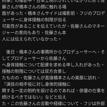
刑事』の撮影中、台本上明示されていなかった形で佐
藤さんが橋本さんの顔に触れる場

面があった。橋本さんサイドは撮影前、フジのプロデ
ューサーに身体接触の制限が出る

可能性があることを伝えていたが、佐藤さんのマネー
ジャーの意向もあり、佐藤さん本

人には伝えられていなかった。

　後日、橋本さんの事務所からプロデューサーへ、そ
してプロデューサーから佐藤さん

へ身体接触について配慮を求める申し入れがあった。
接触の制限については双方合意し

たものの、佐藤さんが直接橋本さんの楽屋に訪れ、
『演技の相手役に対し身体的接触に

関する一定の制約を設けるのであれば、俳優の仕事を
続けるべきではない』などと伝え

た。この佐藤さんの言動や経緯について、フジは外部