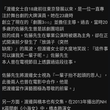
「渡邊女士自18歲前往東京發展以來，是一位一直專
注於舞台劇的大牌演員。她在23歲時

創立了現在的『劇團3○○』並擔任主導。過去，當時20
多歲的佐藤先生曾是該劇團培訓

班的成員。佐藤先生在畢業公演時被選為主角，卻在正
式開演前夕發生了『放鴿子（突然

缺席）』的風波，但渡邊女士卻大度地笑說：『這件事
可以讓我笑一輩子呢。』佐藤先生

本人曾在電視節目上透露過這段往事。

佐藤先生將渡邊女士視為『一輩子抬不起頭的恩人』，
此後兩人也曾在電影中合作，他是

把渡邊當作演藝圈極為尊敬的前輩。」

另一方面，渡邊與橋本也有交集。在2013年播出的NH
K晨間劇《小海女》中，橋本飾演女
