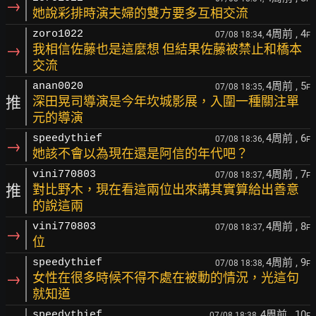
→
她說彩排時演夫婦的雙方要多互相交流
4周前
, 4
zoro1022
07/08 18:34,
F
→
我相信佐藤也是這麼想 但結果佐藤被禁止和橋本
交流
4周前
, 5
anan0020
07/08 18:35,
F
推
深田晃司導演是今年坎城影展，入圍一種關注單
元的導演
4周前
, 6
speedythief
07/08 18:36,
F
→
她該不會以為現在還是阿信的年代吧？
4周前
, 7
vini770803
07/08 18:37,
F
推
對比野木，現在看這兩位出來講其實算給出善意
的說這兩
4周前
, 8
vini770803
07/08 18:37,
F
→
位
4周前
, 9
speedythief
07/08 18:38,
F
→
女性在很多時候不得不處在被動的情況，光這句
就知道
4周前
, 10
speedythief
07/08 18:38,
F