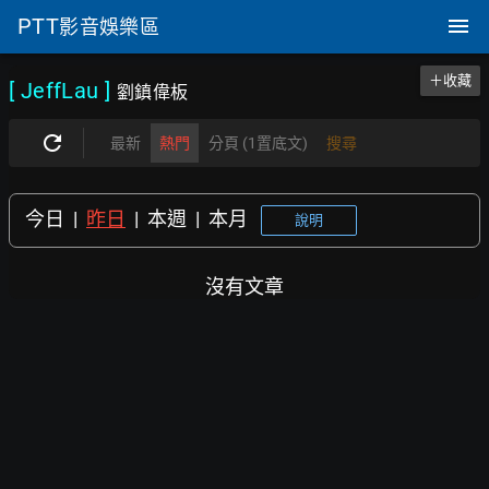
PTT
影音娛樂區
＋收藏
[ JeffLau
]
劉鎮偉板
最新
熱門
分頁 (1置底文)
搜尋
今日
|
昨日
|
本週
|
本月
說明
沒有文章