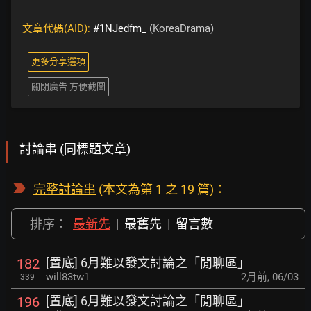
文章代碼(AID):
#1NJedfm_
(KoreaDrama)
更多分享選項
關閉廣告 方便截圖
討論串 (同標題文章)
完整討論串
(本文為第 1 之 19 篇)：
排序：
最新先
|
最舊先
|
留言數
[置底] 6月難以發文討論之「閒聊區」
182
will83tw1
2月前
,
06/03
339
[置底] 6月難以發文討論之「閒聊區」
196