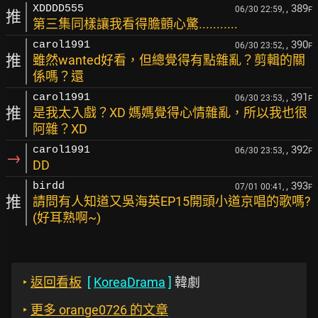
, 389
XDDDD555
06/30 22:59,
F
推
第三集同樣讓我看得膽顫心驚...........
, 390
carol1991
06/30 23:52,
F
推
雖然wanted好看，但總覺得有點雜亂？剪輯的關
係嗎？還
, 391
carol1991
06/30 23:53,
F
推
是我太入戲？XD 媽媽覺得心情雜亂，所以我也很
阿雜？XD
, 392
carol1991
06/30 23:53,
F
→
DD
, 393
birdd
07/01 00:41,
F
推
請問有人知道又吳海英EP15開頭小道京唱的歌嗎?
(好耳熟啊~)
‣
返回看板
[
KoreaDrama
]
韓劇
‣
更多 orange0726 的文章