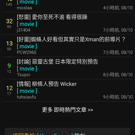
[
movie
]
145
moslaa
4小時前
,
08/10
[怒雷] 愛你至死不渝 看得很躁
32
[
movie
]
95
j31404
7小時前
,
08/10
[好雷]蜘蛛人好看但其實只是Xman的前導片？
13
[
movie
]
50
PCW2960
7小時前
,
08/10
[討論] 惡靈古堡 日本限定特別預告
9
[
movie
]
12
Tsuyoi
8小時前
,
08/10
[情報] 柳條人預告 Wicker
12
[
movie
]
17
tuhsiaofu
9小時前
,
08/10
更多 即時熱門文章 >>