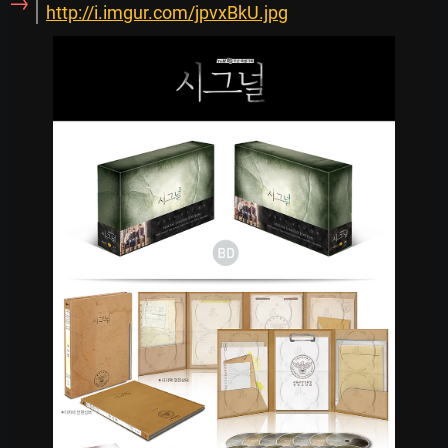
→
http://i.imgur.com/jpvxBkU.jpg