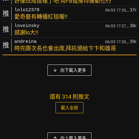
好像改成這樣了吧 用FB或推特連動也行
, 37
lolo12379
06/03 17:26,
F
推
愛奇藝有轉播紅毯喔!!
, 38
loveinsky
06/03 17:27,
F
推
感謝lo大!!
, 39
andreina
06/03 17:30,
F
推
時完跟次長也會出席,拜託頒給卞卞和雄哥
向下載入更多
還有 314 則推文
載入全部
向上載入更多