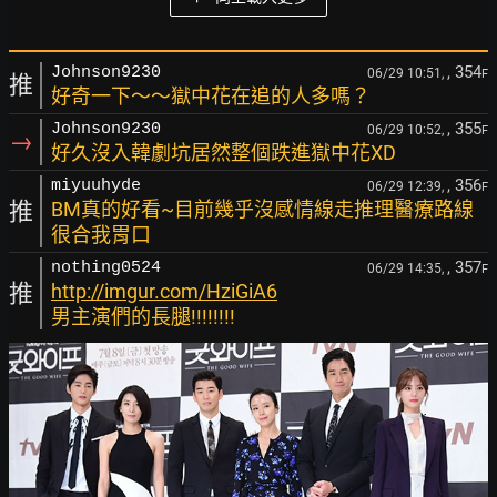
, 354
Johnson9230
06/29 10:51,
F
推
好奇一下～～獄中花在追的人多嗎？
, 355
Johnson9230
06/29 10:52,
F
→
好久沒入韓劇坑居然整個跌進獄中花XD
, 356
miyuuhyde
06/29 12:39,
F
推
BM真的好看~目前幾乎沒感情線走推理醫療路線
很合我胃口
, 357
nothing0524
06/29 14:35,
F
推
http://imgur.com/HziGiA6
男主演們的長腿!!!!!!!!