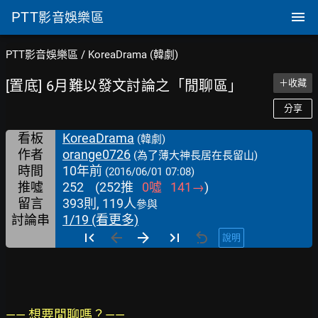
PTT
影音娛樂區
PTT影音娛樂區
/
KoreaDrama (韓劇)
[置底] 6月難以發文討論之「閒聊區」
＋收藏
分享
看板
KoreaDrama
(韓劇)
作者
orange0726
(為了薄大神長居在長留山)
時間
10年前
(2016/06/01 07:08)
推噓
252
(
252
推
0
噓
141
→
)
留言
393則, 119人
參與
討論串
1/19 (看更多)
說明
—— 想要閒聊嗎？——