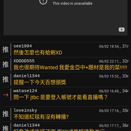
, 31
see1994
06/02 18:54,
F
推
然後怎麼也有蛤蜊XD
, 32
XDDDD555
06/02 22:11,
F
推
我也很期待Wanted 我愛金亞中+題材是我的菜!!!!!
, 33
daniel1344
06/03 15:52,
F
推
提醒一下今天百想頒獎
, 34
watase124
06/03 16:49,
F
→
問一下 jtbc 是要登入帳號才能看直播嗎？
, 35
loveinsky
06/03 17:16,
F
推
不知道紅毯有沒有轉播?
, 36
daniel1344
06/03 17:17,
F
推