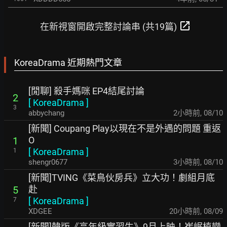
open_in_new
在新視窗開啟完整討論串 (共19篇)
KoreaDrama 近期熱門文章
[閒聊] 殺手媽咪 EP4結尾討論
2
[
KoreaDrama
]
3
abbychang
2小時前
,
08/10
[新聞] Coupang Play以現在不是外遇的問題 重返
O
1
[
KoreaDrama
]
1
shengr0677
3小時前
,
08/10
[新聞]TVING《菜鳥伙房兵》立大功！劇組月底
赴
5
[
KoreaDrama
]
7
XDGEE
20小時前
,
08/09
[新聞]韓版《高年級實習生》9月上映！崔岷植變