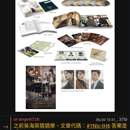
, 375
orange0726
06/30 10:31,
F
→
之前吳海英猜猜樂，文章代碼：
#1NIc-tH6
答案是