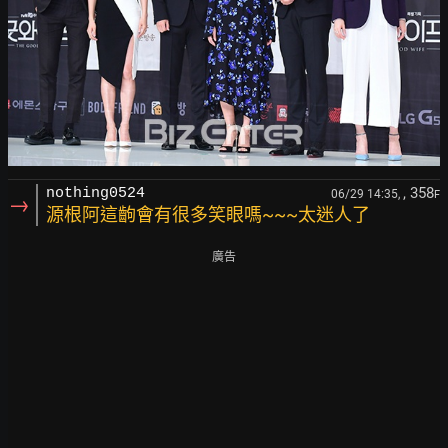
, 358
nothing0524
06/29 14:35,
F
→
源根阿這齣會有很多笑眼嗎~~~太迷人了
廣告