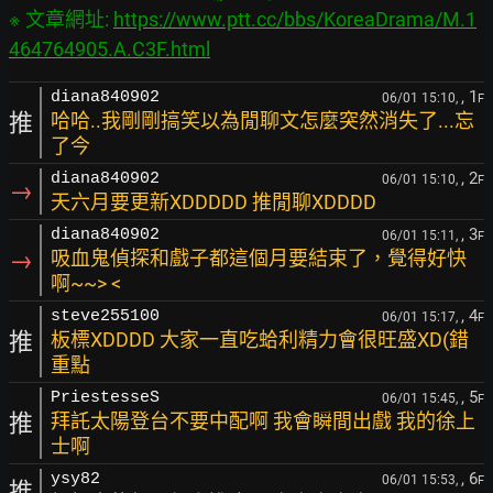
※ 文章網址: 
https://www.ptt.cc/bbs/KoreaDrama/M.1
464764905.A.C3F.html
, 1
diana840902
06/01 15:10,
F
推
哈哈..我剛剛搞笑以為閒聊文怎麼突然消失了...忘
了今
, 2
diana840902
06/01 15:10,
F
→
天六月要更新XDDDDD 推閒聊XDDDD
, 3
diana840902
06/01 15:11,
F
→
吸血鬼偵探和戲子都這個月要結束了，覺得好快
啊~~> <
, 4
steve255100
06/01 15:17,
F
推
板標XDDDD 大家一直吃蛤利精力會很旺盛XD(錯
重點
, 5
PriestesseS
06/01 15:45,
F
推
拜託太陽登台不要中配啊 我會瞬間出戲 我的徐上
士啊
, 6
ysy82
06/01 15:53,
F
推