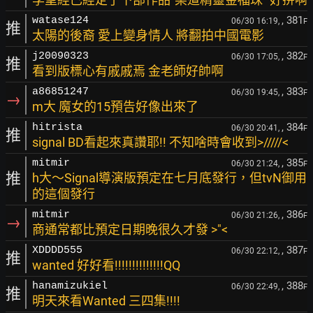
, 381
watase124
06/30 16:19,
F
推
太陽的後裔 愛上變身情人 將翻拍中國電影
, 382
j20090323
06/30 17:05,
F
推
看到版標心有戚戚焉 金老師好帥啊
, 383
a86851247
06/30 19:45,
F
→
m大 魔女的15預告好像出來了
, 384
hitrista
06/30 20:41,
F
推
signal BD看起來真讚耶!! 不知啥時會收到>/////<
, 385
mitmir
06/30 21:24,
F
推
h大～Signal導演版預定在七月底發行，但tvN御用
的這個發行
, 386
mitmir
06/30 21:26,
F
→
商通常都比預定日期晚很久才發 >"<
, 387
XDDDD555
06/30 22:12,
F
推
wanted 好好看!!!!!!!!!!!!!!QQ
, 388
hanamizukiel
06/30 22:49,
F
推
明天來看Wanted 三四集!!!!