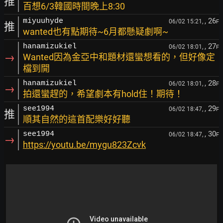
推
百想6/3韓國時間晚上8:30
, 26
miyuuhyde
06/02 15:21,
F
推
wanted也有點期待~6月都懸疑劇啊~
, 27
hanamizukiel
06/02 18:01,
F
→
Wanted因為金亞中和題材還蠻想看的，但好像定
檔到開
, 28
hanamizukiel
06/02 18:01,
F
→
拍還蠻趕的，希望劇本有hold住！期待！
, 29
see1994
06/02 18:47,
F
推
順其自然的這首配樂好好聽
, 30
see1994
06/02 18:47,
F
→
https://youtu.be/mygu823Zcvk