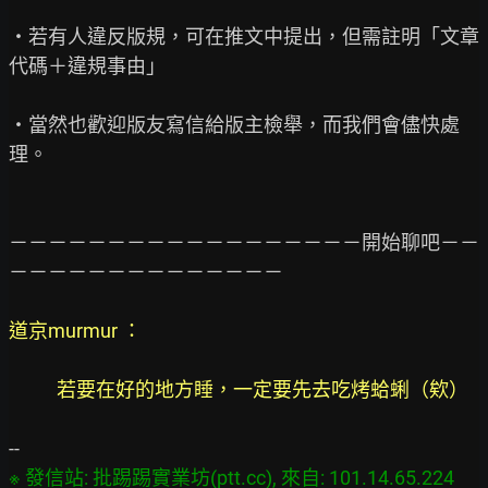
・若有人違反版規，可在推文中提出，但需註明「文章
代碼＋違規事由」

・當然也歡迎版友寫信給版主檢舉，而我們會儘快處
理。

－－－－－－－－－－－－－－－－－－開始聊吧－－
－－－－－－－－－－－－－－

道京murmur ：

           若要在好的地方睡，一定要先去吃烤蛤蜊（欸）
※ 發信站: 批踢踢實業坊(ptt.cc), 來自: 101.14.65.224
