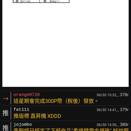
, 378
orange0726
06/30 10:32,
F
→
這星期會完成300P幣（稅後）發放。
, 379
fat111
06/30 14:41,
F
推
推版標 直昇機 XDDD
, 380
jojombo
06/30 14:50,
F
推
李聖經已經定了下部作品"柔道精靈金福珠" 好拚啊