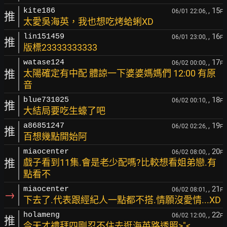
, 15
kite186
06/01 22:06,
F
推
太愛吳海英，我也想吃烤蛤蜊XD
, 16
lin151459
06/01 23:00,
F
推
版標23333333333
, 17
watase124
06/02 00:00,
F
推
太陽確定有中配 體諒一下婆婆媽媽們 12:00 有原
音
, 18
blue731025
06/02 00:10,
F
推
大結局要吃生蠔了吧
, 19
a86851247
06/02 02:26,
F
推
百想幾點開始阿
, 20
miaocenter
06/02 08:00,
F
推
戲子看到11集.會是老少配嗎?比較想看姐弟戀.有
點看不
, 21
miaocenter
06/02 08:01,
F
→
下去了.代表跟經紀人一點都不搭.情願沒愛情...XD
, 22
holameng
06/02 12:00,
F
推
今天才禮拜四剛忍不住去逛海英路透照>"<