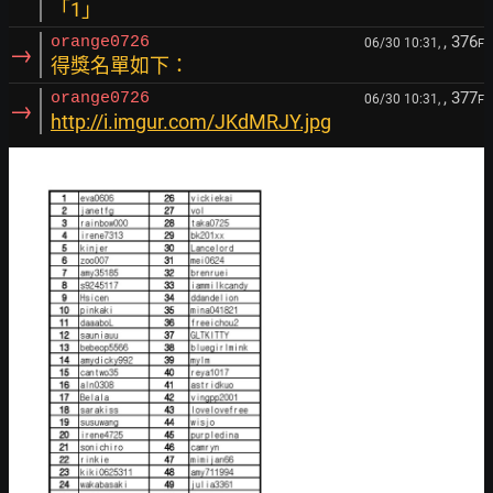
「1」
, 376
orange0726
06/30 10:31,
F
→
得獎名單如下：
, 377
orange0726
06/30 10:31,
F
→
http://i.imgur.com/JKdMRJY.jpg