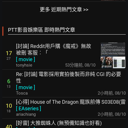
更多 近期熱門文章 >>
PTT影音娛樂區 即時熱門文章
[討論] Reddit用戶購《魔戒》無故
被刪 客服︰「
17
[
movie
]
27
tonyhsie
53分鐘前
,
08/10
Re: [討論] 電影採用實拍後製而非純 CGI 的必要
性
6
[
movie
]
13
Tosca
2小時前
,
08/10
[心得] House of The Dragon 龍族前傳 S03E08(雷
10
[
EAseries
]
18
ariachiang
2小時前
,
08/10
[好雷] 大推蜘蛛人 (無預備知識也好看)
40