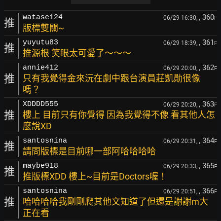
, 360
watase124
06/29 16:30,
F
推
版標雙關~
, 361
yuyutu83
06/29 18:39,
F
推
推源根 笑眼太可愛了～～～
, 362
annie412
06/29 20:00,
F
推
只有我覺得金來沅在劇中跟台演員莊凱勛很像
嗎？
, 363
XDDDD555
06/29 20:20,
F
推
樓上 目前只有你覺得 因為我覺得不像 看其他人怎
麼說XD
, 364
santosnina
06/29 20:31,
F
推
請問版標是目前哪一部阿哈哈哈哈
, 365
maybe918
06/29 20:33,
F
推
推版標XDD 樓上~目前是Doctors喔！
, 366
santosnina
06/29 20:51,
F
推
哈哈哈哈我剛剛爬其他文知道了但還是謝謝m大
正在看