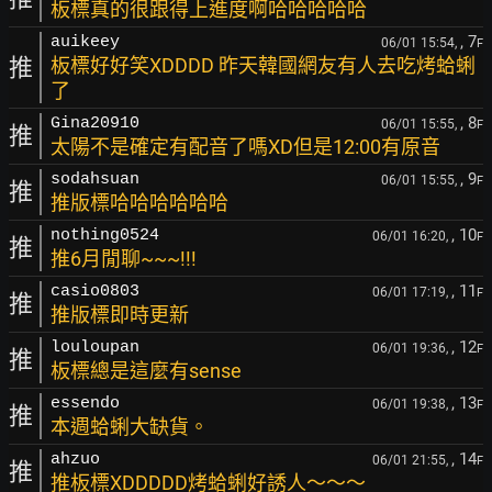
板標真的很跟得上進度啊哈哈哈哈哈
, 7
auikeey
06/01 15:54,
F
推
板標好好笑XDDDD 昨天韓國網友有人去吃烤蛤蜊
了
, 8
Gina20910
06/01 15:55,
F
推
太陽不是確定有配音了嗎XD但是12:00有原音
, 9
sodahsuan
06/01 15:55,
F
推
推版標哈哈哈哈哈哈
, 10
nothing0524
06/01 16:20,
F
推
推6月閒聊~~~!!!
, 11
casio0803
06/01 17:19,
F
推
推版標即時更新
, 12
louloupan
06/01 19:36,
F
推
板標總是這麼有sense
, 13
essendo
06/01 19:38,
F
推
本週蛤蜊大缺貨。
, 14
ahzuo
06/01 21:55,
F
推
推板標XDDDDD烤蛤蜊好誘人～～～