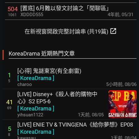
[置底] 6月難以發文討論之「閒聊區」
504
XDDDD555
4年前
,
05/31
1061
open_in_new
在新視窗開啟完整討論串 (共19篇)
KoreaDrama 近期熱門文章
[心得] 鬼謎東宮(有全劇雷)
1
[
KoreaDrama
]
5
charoo
5小時前
,
08/06
[LIVE] Disney+《殺人者的購物中
心》S2 EP5-6
41
[
KoreaDrama
]
69
yihsuan1122
1天前
,
08/05
[LIVE] ENIE TV & TVING|ENA《給你夢想》EP08
5
[
KoreaDrama
]
8
kawasau
1天前
,
08/04