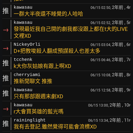
2年前
, 4
kawasau
06/15 02:50,
F
推
一群大半夜還不睡覺的人哈哈
2年前
, 5
kawasau
06/15 02:52,
F
→
發現最近我自己開的劇我都沒跟上都在t大的LIVE
文裡XD
2年前
, 6
NickeyOrli
06/15 03:04,
F
→
D+把教唆殺人翻成預謀殺人也差太多
2年前
, 7
tcchenk
06/15 06:46,
F
推
k大你灰姑娘有跟上啊XD
2年前
, 8
cherryiami
06/15 10:08,
F
推
推新閒聊文 推推
2年前
, 9
kawasau
06/15 12:58,
F
推
只有那部跟週末劇XD
2年前
, 10
kawasau
06/15 13:00,
F
→
r大會買英雄的藍光嗎
2年前
, 11
raininglight
06/15 13:34,
F
推
我有去登記.雖然覺得可能會流標XD