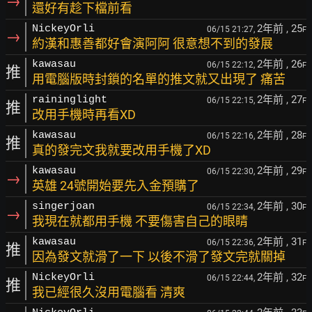
→
還好有趁下檔前看
2年前
, 25
NickeyOrli
06/15 21:27,
F
→
約漢和惠善都好會演阿阿 很意想不到的發展
2年前
, 26
kawasau
06/15 22:12,
F
推
用電腦版時封鎖的名單的推文就又出現了 痛苦
2年前
, 27
raininglight
06/15 22:15,
F
推
改用手機時再看XD
2年前
, 28
kawasau
06/15 22:16,
F
推
真的發完文我就要改用手機了XD
2年前
, 29
kawasau
06/15 22:30,
F
→
英雄 24號開始要先入金預購了
2年前
, 30
singerjoan
06/15 22:34,
F
→
我現在就都用手機 不要傷害自己的眼睛
2年前
, 31
kawasau
06/15 22:36,
F
推
因為發文就滑了一下 以後不滑了發文完就關掉
2年前
, 32
NickeyOrli
06/15 22:44,
F
推
我已經很久沒用電腦看 清爽