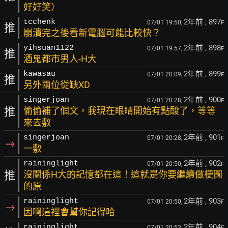
好好笑）
2年前
, 897
tcchenk
07/01 19:50,
F
推
崩潰完之後看新電腦可能比較快？
2年前
, 898
yihsuan1122
07/01 19:57,
F
推
酒鬼都市男人-H大
2年前
, 899
kawasau
07/01 20:09,
F
推
另外兩位從缺XD
2年前
, 900
singerjoan
07/01 20:28,
F
推
偷偷補了個文，我現在眼睛開始有點酸了，等等
來去敷
2年前
, 901
singerjoan
07/01 20:28,
F
→
一敷
2年前
, 902
raininglight
07/01 20:50,
F
推
沒關係H大的記憶都在這！這就是你要繼續做梗圖
的原
2年前
, 903
raininglight
07/01 20:50,
F
→
因啊這裡會幫你記得哈
2年前
, 904
raininglight
07/01 20:53,
F