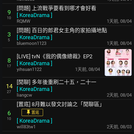
[問題] 上流戰爭要看到哪才會好看
9
[
KoreaDrama
]
10
RQMW
1天前
,
08/04
[問題] 百日的郎君女主角的家拍攝地點
3
[
KoreaDrama
]
5
bluemoon1123
1天前
,
08/04
[LIVE] tvN《我的偶像總裁》EP2
8
[
KoreaDrama
]
17
yihsuan1122
1天前
,
08/04
[閒聊] 多年後重刷二十五，二十一
14
[
KoreaDrama
]
27
liangcw
2天前
,
08/04
[置底] 8月難以發文討論之「閒聊區」
6
置底
10
[
KoreaDrama
]
will83tw1
2天前
,
08/03