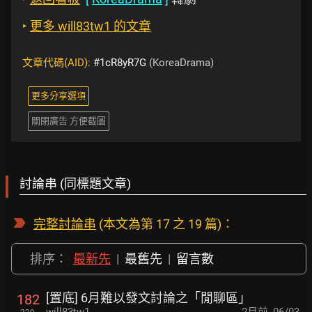
‣
更多 will83tw1 的文章
文章代碼(AID):
#1cR8yR7G
(KoreaDrama)
更多分享選項
關閉廣告 方便截圖
討論串 (同標題文章)
完整討論串
(本文為第 17 之 19 篇)：
排序：
最新先
|
最舊先
|
留言數
[置底] 6月難以發文討論之「閒聊區」
182