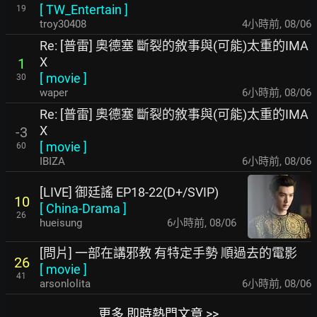
[
TW_Entertain
]
19
troy30408
4小時前
,
08/06
Re: [普雷] 奧德塞 斷裂的敘事與(可能)太重的IMA
X
1
[
movie
]
30
waper
6小時前
,
08/06
Re: [普雷] 奧德塞 斷裂的敘事與(可能)太重的IMA
X
-3
[
movie
]
60
IBIZA
6小時前
,
08/06
[LIVE] 御廷謠 EP18-22(D+/SVIP)
10
[
China-Drama
]
26
hueisung
6小時前
,
08/06
[問片] 一部在講邪教 有特定手勢 順過去的電影
26
[
movie
]
41
arsonlolita
6小時前
,
08/06
更多 即時熱門文章 >>