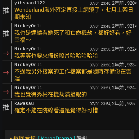
2年前
, 920
yihsuan1122
07/01 23:40,
F
推
Wonderland海外確定直接上網飛了，七月上架日
期未知
2年前
, 921
NickeyOrli
07/01 23:48,
F
推
我也是連續看她死了和亡命機劫，都好好看，好
幸福～
2年前
, 922
NickeyOrli
07/01 23:50,
F
→
我等等也要來備份照片哈哈哈哈哈
2年前
, 923
NickeyOrli
07/01 23:50,
F
→
不過我另外接案的工作檔案都是隨時存備份在雲
端
2年前
, 924
NickeyOrli
07/01 23:51,
F
→
我也覺得秀彬在機劫滿搶眼的
2年前
, 925
kawasau
07/01 23:54,
F
推
確定不能在院線看還是覺得好可惜
‣
返回看板
[
KoreaDrama
]
韓劇