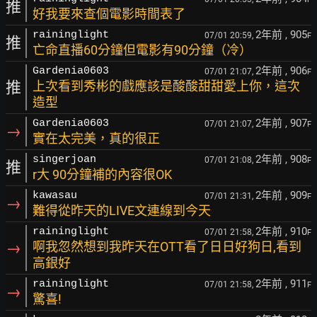
推
好我要來查個電影時間表了
2年前
, 905
raininglight
07/01 20:59,
F
推
亡命直播60分鐘但電影有90分鐘（冷）
2年前
, 906
Gardenia0603
07/01 21:07,
F
推
上次看到秀彬的戲應該是酸酸甜甜愛上你，這次
造型
2年前
, 907
Gardenia0603
07/01 21:07,
F
→
實在太完美，真的很正
2年前
, 908
singerjoan
07/01 21:08,
F
推
r大 90分鐘補的內容很OK
2年前
, 909
kawasau
07/01 21:31,
F
→
難得從昨天的LIVE文連線到今天
2年前
, 910
raininglight
07/01 21:58,
F
→
啊我忽然想到我昨天在OTT看了日日好狗日,看到
高銀好
2年前
, 911
raininglight
07/01 21:58,
F
→
驚喜!