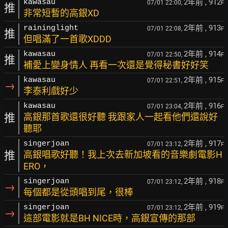
2年前
, 912
kawasau
07/01 22:00,
F
推
非常短暫的高銀XD
2年前
, 913
raininglight
07/01 22:08,
F
推
但唱滿了一首歌XDDD
2年前
, 914
kawasau
07/01 22:50,
F
推
補愛上變身情人 再看一次還是覺得秘書好好笑
2年前
, 915
kawasau
07/01 22:51,
F
→
李泰利戲好少
2年前
, 916
kawasau
07/01 23:04,
F
推
高銀那首歌還很好聽 我跟家人一起看他們還說好
聽耶
2年前
, 917
singerjoan
07/01 23:12,
F
推
高銀唱歌好聽！我上次去新加坡看的音樂劇電影H
ERO，
2年前
, 918
singerjoan
07/01 23:12,
F
→
每個都是從頭唱到尾，很棒
2年前
, 919
singerjoan
07/01 23:12,
F
→
這部電影就是BH NICE時，高銀宣傳的那部