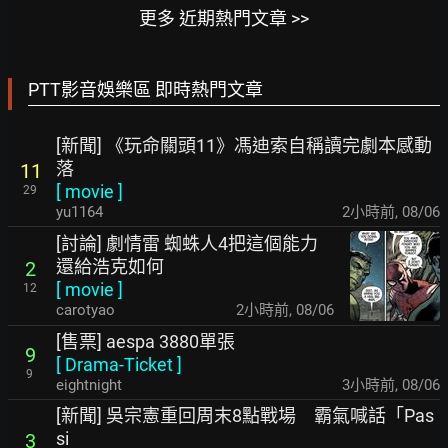
更多 近期熱門文章 >>
PTT影音娛樂區 即時熱門文章
[新聞] 《玩命關頭11》馮迪索自稱讀完劇本感動
落
11
[
movie
]
29
yu1164
2小時前
,
08/06
[討論] 劇情雷 蜘蛛人4把這個能力
還給浩克如何
2
[
movie
]
12
carotyao
2小時前
,
08/06
[售票] aespa 3880單張
9
[
Drama-Ticket
]
9
eightnight
3小時前
,
08/06
[新聞] 吳宗憲重回周末8點戰場 霸氣喊話「Pas
si
3