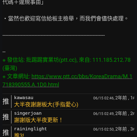
代碼＋違規事由」

・當然也歡迎寫信給板主檢舉，而我們會儘快處理。

-------------------------------------------------------------------

※ 發信站: 批踢踢實業坊(ptt.cc), 來自: 111.185.212.78 
(臺灣)

※ 文章網址: 
https://www.ptt.cc/bbs/KoreaDrama/M.1
718390555.A.1D0.html
2年前
, 1
kawasau
06/15 02:46,
F
推
大半夜謝謝板大(手指愛心)
2年前
, 2
singerjoan
06/15 02:49,
F
推
謝謝版大半夜更新！
2年前
, 3
raininglight
06/15 02:50,
F
推
推3!