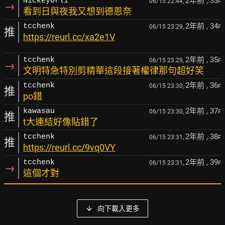
2年前
, 33
NickeyOrli
06/15 22:44,
F
→
看到日與夜我又想到德恩奈
2年前
, 34
tcchenk
06/15 23:29,
F
推
https://reurl.cc/xa2e1V
2年前
, 35
tcchenk
06/15 23:29,
F
→
文明特急特別剪精華這段接著權律那句超好笑
2年前
, 36
tcchenk
06/15 23:30,
F
推
po錯
2年前
, 37
kawasau
06/15 23:30,
F
推
t大連結好像貼錯了
2年前
, 38
tcchenk
06/15 23:31,
F
推
https://reurl.cc/9vq0VY
2年前
, 39
tcchenk
06/15 23:31,
F
→
這個才對
向下載入更多