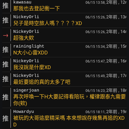
2年前
, 12
kawasau
06/15 13:58,
F
推
那我也去登記衝一下
2年前
, 13
NickeyOrli
06/15 15:26,
F
推
兒子是時空旅人嗎？？？？XD
2年前
, 14
NickeyOrli
06/15 15:26,
F
→
超強大欸
2年前
, 15
raininglight
06/15 15:34,
F
推
N大小心雷XDD
2年前
, 16
NickeyOrli
06/15 15:47,
F
推
我沒說是什麼XD
2年前
, 17
NickeyOrli
06/15 15:49,
F
推
最近要追的真的太多了吧
2年前
, 18
singerjoan
06/15 16:23,
F
推
再次呼喚一下H大要記得看陪玩，權律跟泰九需要
你(欸)
2年前
, 19
Howardyu
06/15 18:11,
F
推
被玩的大哥這麼精采嗎 本來想說存幾集再追的XD
D