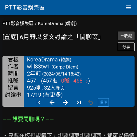
PTT
影音娛樂區
PTT影音娛樂區
/
KoreaDrama (韓劇)
[置底] 6月難以發文討論之「閒聊區」
＋收藏
分享
看板
KoreaDrama
(韓劇)
作者
will83tw1
(Carpe Diem)
時間
2年前
(2024/06/14 18:42)
推噓
457
(
457
推
0
噓
468
→
)
留言
925則, 32人
參與
討論串
17/19 (看更多)
說明
—— 想要閒聊嗎？——
・只要在板規規範下，想要聊東想要聊西，都可以儘情