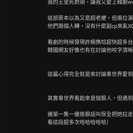
我的王室死對頭，讓我又愛上韓劇ww
這部原本以為又是超老梗，但兩位演
他們兩個人轉，沒有什麼副cp來亂XD
看劇的時候發現許楠儁唸超快超多台
韓國網友好像也有在討論他咬字清晰
這篇心得完全就是來討論車世界愛到
其實車世界看起來是個狠人，但遇到
連第一集一邊烙狠話叫保全把她拉走
看這段超多次哈哈哈哈哈）
