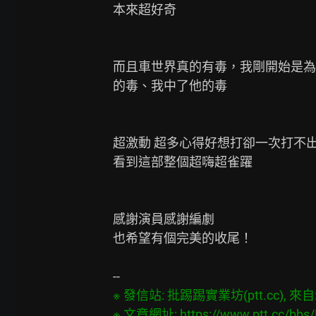
本來超好奇

而且車世界真的有毒，我剛開始是為
的毒、我中了他的毒

超激動 超多心得好想打卻一次打不出
看到這部整個超嗨超雀躍

感謝演員感謝編劇

也希望有個完美的收尾！

※ 發信站: 批踢踢實業坊(ptt.cc), 來自: 1
※ 文章網址: 
https://www.ptt.cc/bb