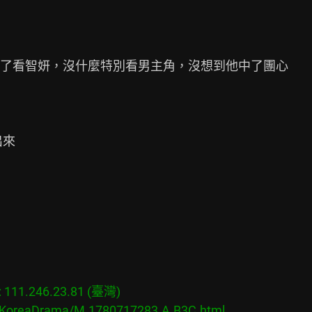
了看智妍，沒什麼特別看男主角，沒想到他中了團心

來

11.246.23.81 (臺灣)

s/KoreaDrama/M.1780717283.A.B3C.html