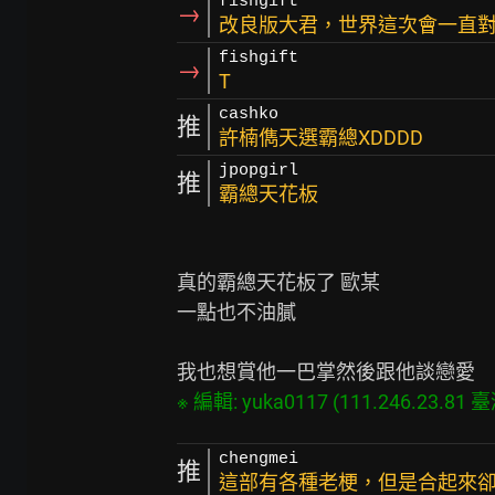
fishgift
→
改良版大君，世界這次會一直對
fishgift
→
T
cashko
推
許楠儁天選霸總XDDDD
jpopgirl
推
霸總天花板
真的霸總天花板了 歐某

一點也不油膩

chengmei
推
這部有各種老梗，但是合起來卻