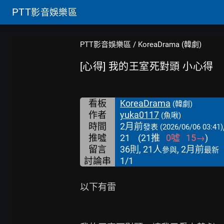
PTT
影音娛樂區
PTT影音娛樂區
/
KoreaDrama (韓劇)
[心得] 我的王室死對頭 小心得
看板
KoreaDrama
(韓劇)
作者
yuka0117
(魚啾)
時間
2月前
發表
(2026/06/06 03:41)
推噓
21
(
21
推
0
噓
15
→
)
留言
36則, 21人
, 2月前
參與
最新
討論串
1/1
以下有雷
