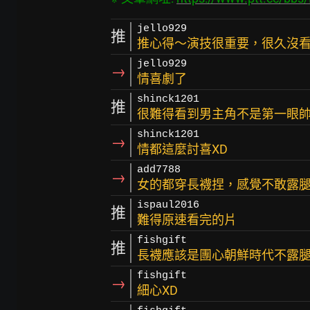
jello929
推
推心得～演技很重要，很久沒
jello929
→
情喜劇了
shinck1201
推
很難得看到男主角不是第一眼
shinck1201
→
情都這麼討喜XD
add7788
→
女的都穿長襪捏，感覺不敢露腿
ispaul2016
推
難得原速看完的片
fishgift
推
長襪應該是團心朝鮮時代不露
fishgift
→
細心XD