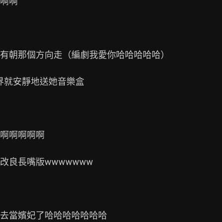
啊啊

有朝那個方向走（編劇我愛你哈哈哈哈哈）

界就安靜地送她音樂盒

啊啊啊啊啊

良長嘴版wwwwwww

去當嬪妃了哈哈哈哈哈哈哈
