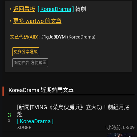
‣
返回看板
[
KoreaDrama
]
韓劇
‣
更多 wartwo 的文章
文章代碼(AID):
#1gJa8DYM
(KoreaDrama)
更多分享選項
關閉廣告 方便截圖
KoreaDrama 近期熱門文章
[新聞]TVING《菜鳥伙房兵》立大功！劇組月底
赴
3
[
KoreaDrama
]
3
XDGEE
1小時前
,
08/09