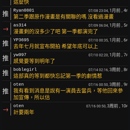
這麼快
1月前
, 4
Ryan0801
07/08 23:04,
F
推
第二季跟原作漫畫是有關聯的嗎 沒看過漫畫
1月前
, 5
as314
07/09 06:04,
F
→
漫畫剩的沒多少了吧 第一季都演完了
1月前
, 6
YP3695
07/10 00:35,
F
推
去年七月就宣布開拍 希望年底可以上
1月前
, 7
yw997
07/10 02:20,
F
推
感覺要等到明年了
3周前
, 8
boblegirl
07/14 02:16,
F
推
這部真的等到都快忘記第一季的劇情惹
3周前
, 9
oten
07/16 00:50,
F
推
我有看到消息是說有一演員去當兵，等他回來參
加宣傳，所以估
3周前
, 10
oten
07/16 00:50,
F
→
計要兩年