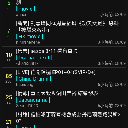
劇
5
[
movie
]
6
anher
1小時前
,
08/09
[新聞] 劉嘉玲同框周星馳挺《功夫女足》 爆料
「被騙來客串」
7
[
HK-movie
]
8
hihihihehehe
3小時前
,
08/09
[售票] aespa 8/11 看台單張
10
[
Drama-Ticket
]
11
wl02833817
3小時前
,
08/09
[LIVE] 花開錦繡 EP01~04(SVIP/D+)
85
[
China-Drama
]
230
hueisung
5小時前
,
08/09
[情報] 重岡大毅＆濵田崇裕 結婚發表
25
[
Japandrama
]
32
SeanLi1013
6小時前
,
08/09
[討論] 羅柏派丁森有機會成為丹尼爾戴路易斯2.
0?
21
[
movie
]
46