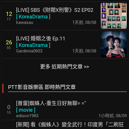
[LIVE] SBS《財閥X刑警》S2 EP02
12
[
KoreaDrama
]
17
kawasau
1天前
,
08/08
[LIVE] 婚姻之後 Ep.11
26
[
KoreaDrama
]
55
Gardenia0603
1天前
,
08/08
更多 近期熱門文章 >>
PTT影音娛樂區 即時熱門文章
[普雷]蜘蛛人-重生日好無聊= ="
0
[
movie
]
10
edison1983
1小時前
,
08/09
[新聞] 看《蜘蛛人》變全武行！印度男「二刷狂