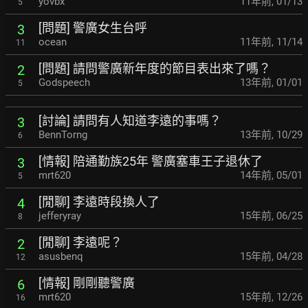
yovbx
11年前
,
01/13
5
[問題] 警廣女生台呼
3
ocean
11年前
,
11/14
11
[問題] 請問警廣新年度的節目表出來了嗎？
2
Godspeech
13年前
,
01/01
5
[討論] 請問有人知道李遠的事嗎？
3
BennTorng
13年前
,
10/29
6
[情報] 陪通勤族25年 警廣塞車王子退休了
3
mrt620
14年前
,
05/01
5
[閒聊] 李遠時段換人了
4
jefferyray
15年前
,
06/25
8
[閒聊] 李遠呢？
2
asusbenq
15年前
,
04/28
12
[情報] 剛剛聽警廣
6
mrt620
15年前
,
12/26
16