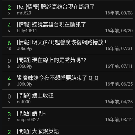
Re: [情報] 聽說高雄台現在斷訊了
2
mrt620
16年前
,
09/08
5
[情報] 聽說高雄台現在斷訊了
4
billy40511
16年前
,
08/20
6
[情報] 明天(8/1)起警廣恢復網路播放!!!
6
J06u9jy
16年前
,
07/31
10
[問題] 現在線上的是秀茹嗎??
0
J06u9jy
16年前
,
07/11
6
警廣妹妹今夜不想睡要結束了 Q_Q
4
J06u9jy
16年前
,
06/25
8
[問題] 線上收聽
0
nat000
16年前
,
04/25
5
[問題] 請問~
3
sniper0322
16年前
,
03/12
7
[問題] 大家說英語
2