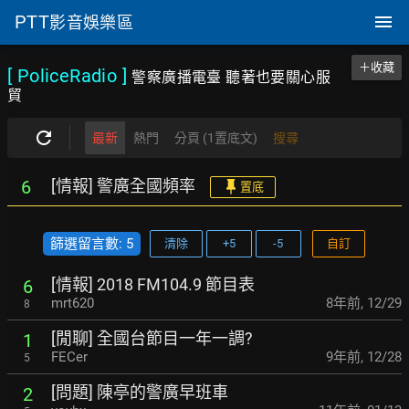
PTT
影音娛樂區
＋收藏
[ PoliceRadio
]
警察廣播電臺 聽著也要關心服
貿
最新
熱門
分頁 (1置底文)
搜尋
[情報] 警廣全國頻率
6
置底
篩選留言數: 5
清除
+5
-5
自訂
[情報] 2018 FM104.9 節目表
6
mrt620
8年前
,
12/29
8
[閒聊] 全國台節目一年一調?
1
FECer
9年前
,
12/28
5
[問題] 陳亭的警廣早班車
2