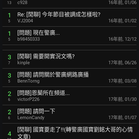
c928
16年前
,
01/06
13
Re: [閒聊] 今年節目被調成怎樣啦?
1
VJ2004
16年前
,
01/02
5
[問題] 現在警廣...
1
b98450333
16年前
,
12/12
5
[閒聊] 需要開實況文嗎?
3
kinple
17年前
,
06/26
7
[問題] 請問關於警廣網路廣播
3
BennTorng
17年前
,
03/08
5
[問題]恩蘭所在頻道...
2
victorP226
17年前
,
01/30
6
[問題] 請問一下
2
LemonCandy
17年前
,
01/07
6
[閒聊] 國寶要走了!!(轉警廣國寶劉銘大哥的心情
4
文章)