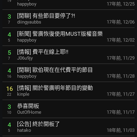
19
happyboy
17年前
,
12/25
[閒聊] 有些節目要停了?!
3
diingyaubbs
17年前
,
12/06
7
[新聞] 警廣恢復使用MUST版權音樂
4
happyboy
17年前
,
12/02
5
[情報] 費平在線上耶!!
5
J06u9jy
17年前
,
11/29
7
[閒聊] 歐伯現在在代費平的節目
4
happyboy
17年前
,
11/28
16
[情報] 關於警廣明年節目的變動
16
kinple
17年前
,
11/27
22
恭喜開板
3
OutOfHome
17年前
,
11/17
10
[公告] 終於開板了
4
hatako
18年前
,
11/03
5