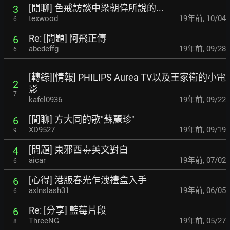
[閒聊] 色戒訪談中梁朝偉所說的...
3
texwood
19年前
,
10/04
6
Re: [問題] 阿飛正傳
6
abcdeffg
19年前
,
09/28
6
[轉錄][情報] PHILIPS Aurea TV以及王家衛的小電
2
影
7
kafel0936
19年前
,
09/22
[閒聊] 方大同的歌"蘇麗珍"
6
XD9527
19年前
,
09/19
9
[問題] 東邪西毒英文對白
4
aicar
19年前
,
07/02
6
[心得] 港版春光乍洩禮盒入手
6
axlnslash31
19年前
,
06/05
6
Re: [分享] 藍莓片段
6
ThreeNG
19年前
,
05/27
8