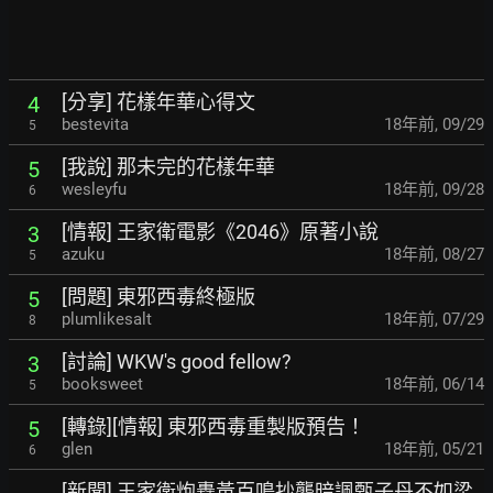
[分享] 花樣年華心得文
4
bestevita
18年前
,
09/29
5
[我說] 那未完的花樣年華
5
wesleyfu
18年前
,
09/28
6
[情報] 王家衛電影《2046》原著小說
3
azuku
18年前
,
08/27
5
[問題] 東邪西毒終極版
5
plumlikesalt
18年前
,
07/29
8
[討論] WKW's good fellow?
3
booksweet
18年前
,
06/14
5
[轉錄][情報] 東邪西毒重製版預告！
5
glen
18年前
,
05/21
6
[新聞] 王家衛炮轟黃百鳴抄襲暗諷甄子丹不如梁