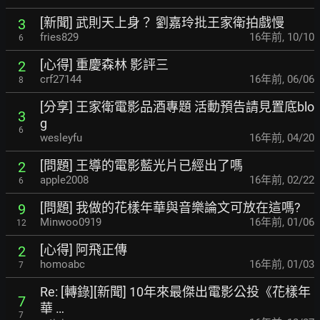
[新聞] 武則天上身？ 劉嘉玲批王家衛拍戲慢
3
fries829
16年前
,
10/10
6
[心得] 重慶森林 影評三
2
crf27144
16年前
,
06/06
8
[分享] 王家衛電影品酒專題 活動預告請見置底blo
3
g
6
wesleyfu
16年前
,
04/20
[問題] 王導的電影藍光片已經出了嗎
2
apple2008
16年前
,
02/22
6
[問題] 我做的花樣年華與音樂論文可放在這嗎?
9
Minwoo0919
16年前
,
01/06
12
[心得] 阿飛正傳
2
homoabc
16年前
,
01/03
7
Re: [轉錄][新聞] 10年來最傑出電影公投《花樣年
7
華 …
7