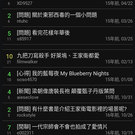
XD9527
15年前
,
04/22
6
[問題] 關於東邪西毒的一個小問題
2
ntuhc
15年前
,
03/26
6
[問題] 看完花樣年華後
5
s85917
15年前
,
03/25
11
九把刀寫殺手 好萊塢、王家衛都愛
10
filmwalker
15年前
,
02/13
21
[心得] 我的藍莓夜 My Blueberry Nights
4
soso4570
15年前
,
01/08
10
[新聞] 梁朝偉唐裝長袍 顛覆甄子丹版葉問
4
aieseclove
15年前
,
10/31
5
[問題] 有什麼書是介紹王家衛電影裡的場景呢?
2
rockstyle
16年前
,
10/26
5
[閒聊] 一代宗師會不會也拍成了愛情片
7
e002311
16年前
,
10/19
11