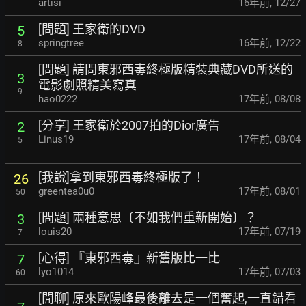
artisi
16年前
,
12/27
[問題] 王家衛的DVD
5
springtree
16年前
,
12/22
8
[問題] 請問東邪西毒終極版精裝典藏DVD所送的
3
電影劇照精美寫真
9
hao0222
17年前
,
08/08
[分享] 王家衛於2007拍的Dior廣告
2
Linus19
17年前
,
08/04
5
[我說]拿到東邪西毒終極版了！
26
greentea0u0
17年前
,
08/01
50
[問題] 兩種意思〔不如我們重新開始〕？
3
louis20
17年前
,
07/19
7
[心得] 『東邪西毒』新舊版比一比
7
lyo1014
17年前
,
07/03
60
[閒聊] 原來歐陽峰最後離去是一個奮起,一直錯看