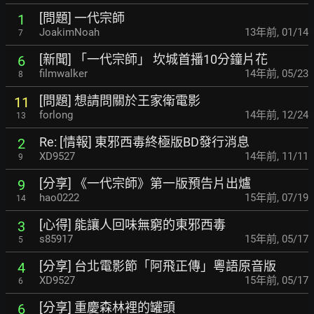
[問題] 一代宗師
1
JoakimNoah
13年前
,
01/14
7
[新聞] 「一代宗師」 坎城首播10分鐘片花
6
filmwalker
14年前
,
05/23
8
[問題] 想請問關於王家衛電影
11
forlong
14年前
,
12/24
13
Re: [情報] 東邪西毒終極版BD發行消息
2
XD9527
14年前
,
11/11
9
[分享] 《一代宗師》第一版預告片出爐
9
hao0222
15年前
,
07/19
14
[心得] 能讓人回味無窮的東邪西毒
3
s85917
15年前
,
05/17
5
[分享] 台北電影節「阿飛正傳」粵語原音版
4
XD9527
15年前
,
05/17
6
[分享] 重慶森林裡的罐頭
6