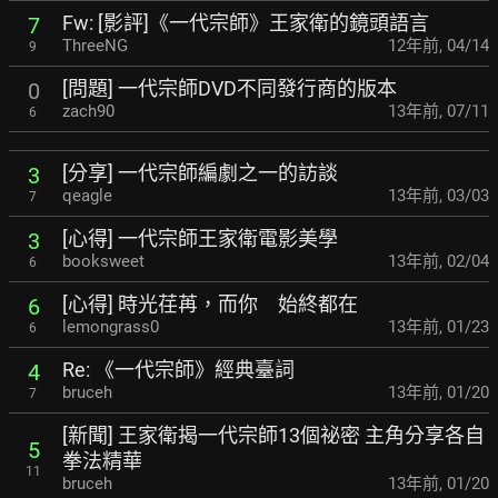
Fw: [影評]《一代宗師》王家衛的鏡頭語言
7
ThreeNG
12年前
,
04/14
9
[問題] 一代宗師DVD不同發行商的版本
0
zach90
13年前
,
07/11
6
[分享] 一代宗師編劇之一的訪談
3
qeagle
13年前
,
03/03
7
[心得] 一代宗師王家衛電影美學
3
booksweet
13年前
,
02/04
6
[心得] 時光荏苒，而你 始終都在
6
lemongrass0
13年前
,
01/23
6
Re: 《一代宗師》經典臺詞
4
bruceh
13年前
,
01/20
7
[新聞] 王家衛揭一代宗師13個祕密
主角分享各自
5
拳法精華
11
bruceh
13年前
,
01/20