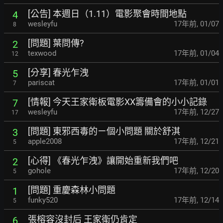
[公告] 本週日（1.11）電影聚會時間地點
4
wesleyfu
17年前
,
01/07
8
[問題] 葉問傳?
2
texwood
17年前
,
01/04
12
[分享] 春光乍洩
5
pariscat
17年前
,
01/01
7
[情報] 今天王家衛板電影XX籌備會的小小記錄
7
wesleyfu
17年前
,
12/27
17
[問題] 東邪西毒的ㄧ個小問題 關於舒淇
3
apple2008
17年前
,
12/21
5
[心得] 《春光乍洩》讓開始重新我們吧
2
gohole
17年前
,
12/20
5
[問題] 重慶森林小問題
1
funky520
17年前
,
12/14
5
張榕容沒封后 王家衛仍肯定
6