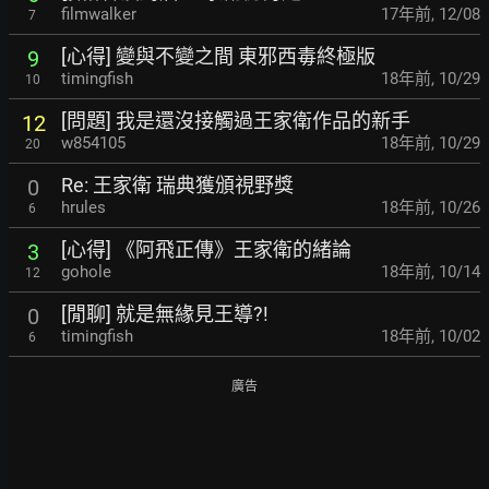
filmwalker
17年前
,
12/08
7
[心得] 變與不變之間 東邪西毒終極版
9
timingfish
18年前
,
10/29
10
[問題] 我是還沒接觸過王家衛作品的新手
12
w854105
18年前
,
10/29
20
Re: 王家衛 瑞典獲頒視野獎
0
hrules
18年前
,
10/26
6
[心得] 《阿飛正傳》王家衛的緒論
3
gohole
18年前
,
10/14
12
[閒聊] 就是無緣見王導?!
0
timingfish
18年前
,
10/02
6
廣告