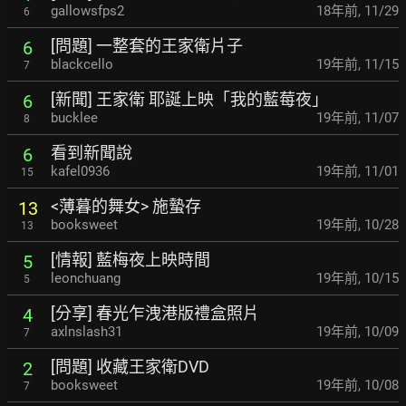
gallowsfps2
18年前
,
11/29
6
[問題] 一整套的王家衛片子
6
blackcello
19年前
,
11/15
7
[新聞] 王家衛 耶誕上映「我的藍莓夜」
6
bucklee
19年前
,
11/07
8
看到新聞說
6
kafel0936
19年前
,
11/01
15
<薄暮的舞女> 施蟄存
13
booksweet
19年前
,
10/28
13
[情報] 藍梅夜上映時間
5
leonchuang
19年前
,
10/15
5
[分享] 春光乍洩港版禮盒照片
4
axlnslash31
19年前
,
10/09
7
[問題] 收藏王家衛DVD
2
booksweet
19年前
,
10/08
7