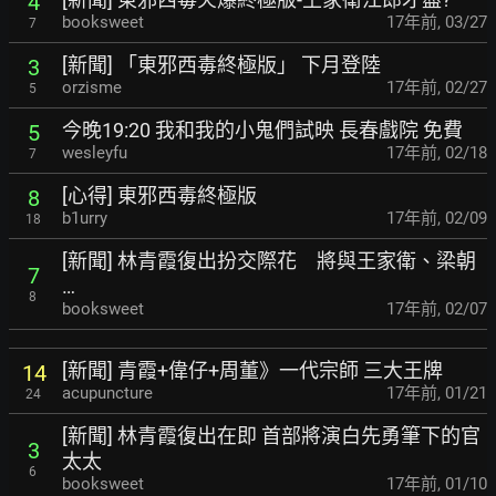
4
booksweet
17年前
,
03/27
7
[新聞] 「東邪西毒終極版」 下月登陸
3
orzisme
17年前
,
02/27
5
今晚19:20 我和我的小鬼們試映 長春戲院 免費
5
wesleyfu
17年前
,
02/18
7
[心得] 東邪西毒終極版
8
b1urry
17年前
,
02/09
18
[新聞] 林青霞復出扮交際花 將與王家衛、梁朝
7
…
8
booksweet
17年前
,
02/07
[新聞] 青霞+偉仔+周董》一代宗師 三大王牌
14
acupuncture
17年前
,
01/21
24
[新聞] 林青霞復出在即 首部將演白先勇筆下的官
3
太太
6
booksweet
17年前
,
01/10