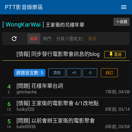
PTT
影音娛樂區
＋收藏
[ WongKarWai
]
王家衛的花樣年華
最新
熱門
分頁 (1置底文)
搜尋
[情報] 同步發行電影聚會訊息的blog
置底
篩選留言數: 5
清除
+5
-5
自訂
[問題] 花樣年華台詞
4
ginchacha
7年前
,
04/08
5
[情報] 王家衛的電影聚會 4/1改地點
6
funky520
8年前
,
03/14
10
[問題] 以前會辦王家衛的電影聚會
5
kafel0936
8年前
,
03/04
10