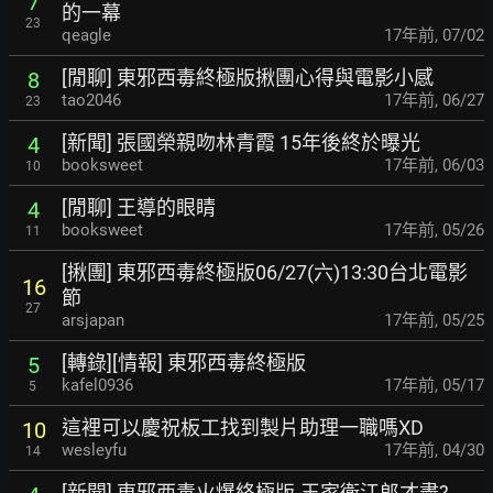
7
的一幕
23
qeagle
17年前
,
07/02
[閒聊] 東邪西毒終極版揪團心得與電影小感
8
tao2046
17年前
,
06/27
23
[新聞] 張國榮親吻林青霞 15年後終於曝光
4
booksweet
17年前
,
06/03
10
[閒聊] 王導的眼睛
4
booksweet
17年前
,
05/26
11
[揪團] 東邪西毒終極版06/27(六)13:30台北電影
16
節
27
arsjapan
17年前
,
05/25
[轉錄][情報] 東邪西毒終極版
5
kafel0936
17年前
,
05/17
5
這裡可以慶祝板工找到製片助理一職嗎XD
10
wesleyfu
17年前
,
04/30
14
[新聞] 東邪西毒火爆終極版-王家衛江郎才盡?