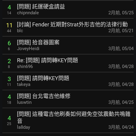
[問題] 託運硬盒請益
4
chipnndale
2月前
,
05/25
14
[討論] Fender 近期對Strat外形吉他的法律行動
11
blc
2月前
,
05/21
44
[問題] 拾音器圖案
6
JoveyHeidi
3月前
,
05/04
6
Re: [問題] 請問轉KEY問題
2
shin696
3月前
,
04/28
8
[問題] 請問轉KEY問題
3
takeya
3月前
,
04/28
11
[問題] 台北電吉他維修
4
luswtin
3月前
,
04/25
18
[問題] 這種電吉他刷奏如何避免空弦震動共鳴雜
4
音
25
la8day
3月前
,
04/24