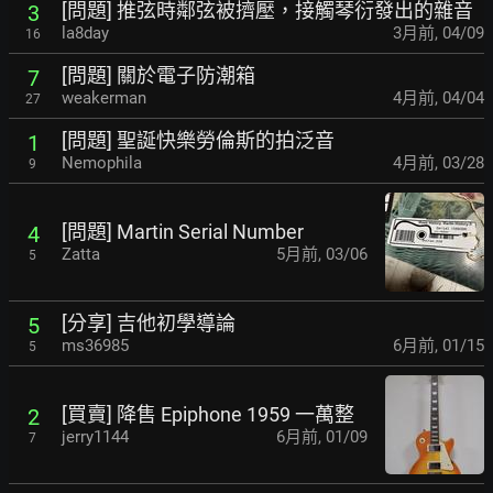
[問題] 推弦時鄰弦被擠壓，接觸琴衍發出的雜音
3
la8day
3月前
,
04/09
16
[問題] 關於電子防潮箱
7
weakerman
4月前
,
04/04
27
[問題] 聖誕快樂勞倫斯的拍泛音
1
Nemophila
4月前
,
03/28
9
[問題] Martin Serial Number
4
Zatta
5月前
,
03/06
5
[分享] 吉他初學導論
5
ms36985
6月前
,
01/15
5
[買賣] 降售 Epiphone 1959 一萬整
2
jerry1144
6月前
,
01/09
7