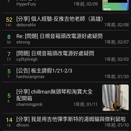
5
HyperFury
1年前
,
02/09
[分享] 個人經驗-反推吉他老師（高雄）
52
deborahlo
1年前
,
02/08
141
Re: [問題] 日規音箱頭改電源好處疑問
8
shrong
1年前
,
02/07
50
[問題] 日規音箱頭改電源好處疑問
7
cylltylmlgh
1年前
,
02/03
17
[公告] 板主請假1/21-2/3
5
hanhsiangmax
1年前
,
01/20
7
[分享] chillman無頭琴和淘寶大全
5
配開箱
6
charmingpink
1年前
,
01/11
[分享] 我是用吉他彈李斯特的湯姆貓與傑利鼠啦
14
dfosm
1年前
,
01/10
16