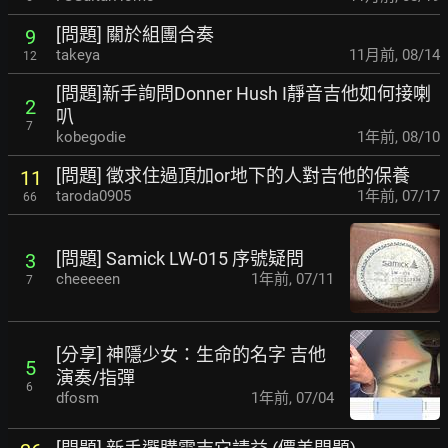
[問題] 關於組團合奏
9
takeya
11月前
,
08/14
12
[問題]新手詢問Donner Hush I靜音吉他如何接喇
2
叭
7
kobegodie
1年前
,
08/10
[問題] 徵求住過頂加or地下的人對吉他的保養
11
taroda0905
1年前
,
07/17
66
[問題] Samick LW-015 序號疑問
3
cheeeeen
1年前
,
07/11
7
[分享] 神隱少女：生命的名字 吉他
5
演奏/指彈
6
dfosm
1年前
,
07/04