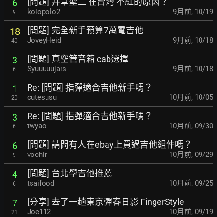
[問題] 井草聖二 在台灣 不紅的原因？
6
koiopolo2
9月前
,
10/19
9
[問題] 完全新手預算7萬電吉他
18
JoveyHeidi
9月前
,
10/18
40
[問題] 真空管音箱 cab選擇
3
Syuuuuujars
9月前
,
10/18
6
Re: [問題] 指彈適合吉他新手嗎？
1
cutesusu
10月前
,
10/05
20
Re: [問題] 指彈適合吉他新手嗎？
3
twyao
10月前
,
09/30
6
[問題] 請問有人在ebay上買過吉他組件嗎？
6
vochir
10月前
,
09/29
9
[問題] 台北學吉他推薦
4
tsaifood
10月前
,
09/25
6
[分享] 去了一趟東京彈春日影 FingerStyle
7
Joe112
10月前
,
09/19
21