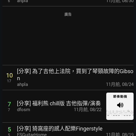
ahpla
11月前
,
08/30
6
廣告
[分享] 為了吉他上法院，買到了琴頸故障的Gibso
10
n
17
ahpla
11月前
,
08/24
[分享] 福利熊 chill版 吉他指彈/演奏
7
dfosm
11月前
,
08/22
7
[分享] 猗窩座的感人配樂Fingerstyle
5
FSGuitarHome
11月前
,
08/19
5