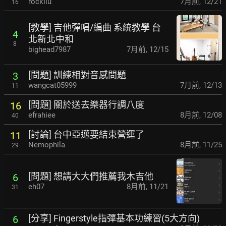
rockilu
7月前
,
12/21
16
[教學] 吉他彈唱/編曲 系統教學 台
4
北新北中和
8
bighead7987
7月前
,
12/15
[問題] 訓練相對音感問題
3
wangcat05999
7月前
,
12/13
11
[問題] 關於送去樂器行調八度
16
efrahiee
8月前
,
12/08
40
[討論] 台中亞邁要結束營運了
11
Nemophila
8月前
,
11/25
29
[問題] 想請大大們推薦我木吉他
6
eh07
8月前
,
11/21
31
[分享] Fingerstyle指彈基本功練習(5大方向)
6