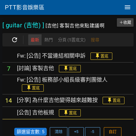
PTT
影音娛樂區
＋收藏
[ guitar (吉他)
]
[吉他] 客製吉他來點建議啊
最新
熱門
分頁 (5置底文)
搜尋
Fw: [公告] 不當連結相關申訴
置底
[討論] 客製吉他
7
置底
Fw: [公告] 板務部小組長級審判團徵人
置底
[分享] 為什麼吉他變得越來越難按
14
置底
[公告] 吉他板規
置底
篩選留言數: 5
清除
+5
-5
自訂