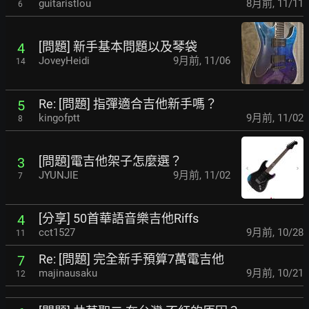
guitaristlou
8月前
,
11/11
6
[問題] 新手基本問題以及琴袋
4
JoveyHeidi
9月前
,
11/06
14
Re: [問題] 指彈適合吉他新手嗎？
5
kingofptt
9月前
,
11/02
8
[問題]電吉他架子怎麼選？
3
JYUNJIE
9月前
,
11/02
7
[分享] 50首華語音樂吉他Riffs
4
cct1527
9月前
,
10/28
11
Re: [問題] 完全新手預算7萬電吉他
7
majinausaku
9月前
,
10/21
12