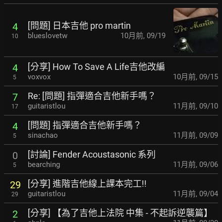
[問題] 日本吉他 pro martin
4
blueslovetw
10月前
,
09/19
10
[分享] How To Save A Life吉他改編
4
voxvox
10月前
,
09/15
5
Re: [問題] 指彈適合吉他新手嗎？
7
guitaristlou
11月前
,
09/10
17
[問題] 指彈適合吉他新手嗎？
4
sinachao
11月前
,
09/09
5
[討論] Fender Acoustasonic 系列
0
bearching
11月前
,
09/06
5
[分享] 進階吉他線上課本完工!!
29
guitaristlou
11月前
,
09/04
29
[分享] 【為了吉他上法院 中集 - 不起訴逆襲篇】
2