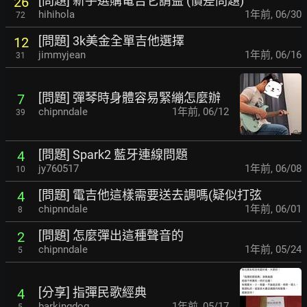
[問題] 新手選購電吉它請益 (價差問題)
26
hihihola
1年前
,
06/30
72
[問題] 3k美金全單吉他選擇
12
jimmyjean
1年前
,
06/16
31
[問題] 彈琴時身體容易緊繃怎麼辦
7
chipnndale
1年前
,
06/12
39
[問題] Spark2 藍牙連線問題
4
jy760517
1年前
,
06/08
10
[問題] 電吉他這樣需要送去調嗎(疑似打弦
4
chipnndale
1年前
,
06/01
8
[問題] 怎麼彈出這種聲音的
2
chipnndale
1年前
,
05/24
5
[分享] 指彈民歌經典
4
barkingdog
1年前
,
05/17
5