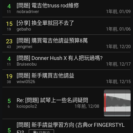
[問題] 電吉他truss rod維修
4
nobradriver
1年前
,
01/09
11
[分享] 換全單就回不去了
15
gebaho
1年前
,
01/06
19
[問題] 購買電吉他請益預算8萬
23
jengmei
1年前
,
12/20
43
[問題] Donner Hush X 有人把玩過嗎?
4
Bruiseobu
1年前
,
12/17
11
[問題] 新手購買吉他請益
19
wiwi0526
1年前
,
12/15
38
Re: [問題] 試琴上一些名詞疑問
5
koiopolo2
1年前
,
12/08
6
[問題] 新手請益學習方向 (古典or FINGERSTYL
5
E)?
已刪文