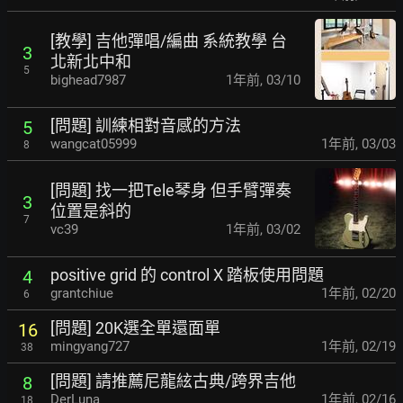
[教學] 吉他彈唱/編曲 系統教學 台
3
北新北中和
5
bighead7987
1年前
,
03/10
[問題] 訓練相對音感的方法
5
wangcat05999
1年前
,
03/03
8
[問題] 找一把Tele琴身 但手臂彈奏
3
位置是斜的
7
vc39
1年前
,
03/02
positive grid 的 control X 踏板使用問題
4
grantchiue
1年前
,
02/20
6
[問題] 20K選全單還面單
16
mingyang727
1年前
,
02/19
38
[問題] 請推薦尼龍絃古典/跨界吉他
8
DerLuna
1年前
,
02/16
18