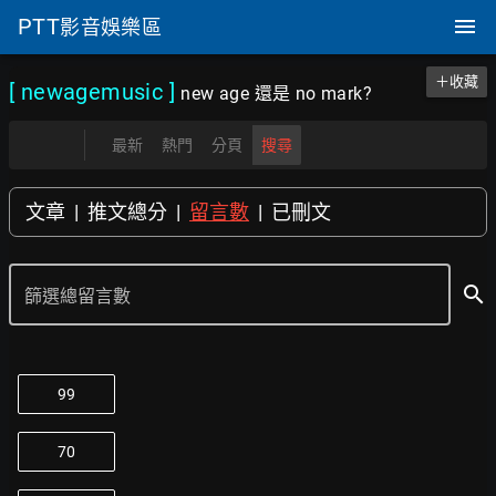
PTT
影音娛樂區
＋收藏
[ newagemusic
]
new age 還是 no mark?
最新
熱門
分頁
搜尋
文章
|
推文總分
|
留言數
|
已刪文
search
篩選總留言數
99
70