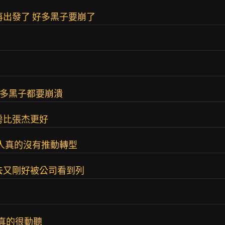
再出發了 好多黑子要崩了
很多黑子都要崩潰
房比張杰更好
藝人真的沒有推動轉型
去又剛好被公司看到列
真的很動聽