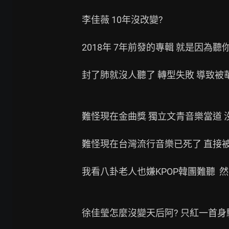
李佳薇 10年沒改變?

2018年 7年前發的專輯 就是因為聽
封了肺就沒人聽了 轉型失敗 導致被華
難怪現在金曲獎 獨立文青音樂當道 沒
難怪現在台灣流行音樂已死了 直接被
我看八卦老人也嫌KPOP韓團難聽  
徐佳瑩怎麼沒變天后阿? 只紅一首身騎