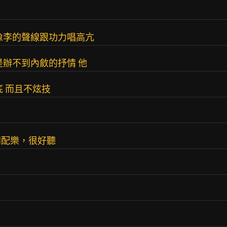
像李的聲線跟功力唱高亢
是辦不到內斂的抒情 他
 而且不炫技
劇配樂，很好聽