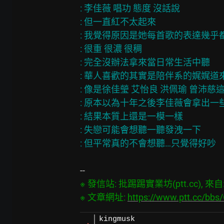
: 李佳薇 唱功 態度 沒話說

: 但一直紅不太起來

: 我覺得原因是她每首歌的表達幾乎都
: 很重 很濃 很稠

: 完全沒辦法拿來當日常生活中聽

: 華人喜歡的其實是陪伴系的娓娓道來
: 像是徐佳瑩 艾怡良 洪佩瑜 曾沛慈這
: 原本以為十年之後李佳薇會拿出一
: 結果本質上還是一模一樣

: 失戀可能會想聽一聽發洩一下

※ 發信站: 批踢踢實業坊(ptt.cc), 來自: 1
※ 文章網址: 
https://www.ptt.cc/bb
kingmusk