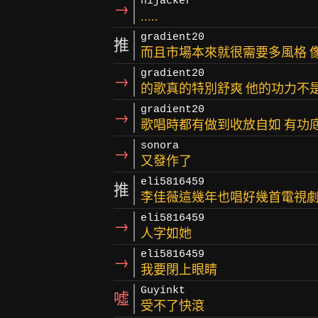
hijacker
→
.....
gradient20
推
而且市場本來就很需要多風格 
gradient20
→
的歌真的特別舒爽 他的功力不
gradient20
→
歌唱時都有做到收放自如 有功底
sonora
→
又發作了
eli5816459
推
李佳薇這幾年也唱好幾首電視
eli5816459
→
人字如她
eli5816459
→
我要閉上眼睛
Guyinkt
噓
受不了快滾