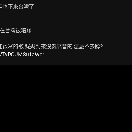
年也不來台灣了

留在台灣被糟蹋

=tbVTyPCUMSu1aWer