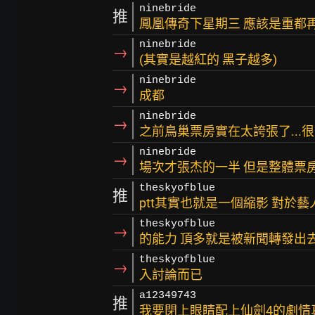
ninebride
推
鳳凰傳奇下星期三 應該是重都
ninebride
→
(其實是越紅的 黑子越多)
ninebride
→
成都
ninebride
→
之前鳥巢票房實在太誇張了...
ninebride
→
場次才張杰的一半 但是整體票
theskyofblue
推
ptt其實也就是一個縮影 對於
theskyofblue
→
的能力 頂多就是被新聞轉發出
theskyofblue
→
入討論而已
a12349743
推
我要閉上眼睛配上仙劍4的劇情