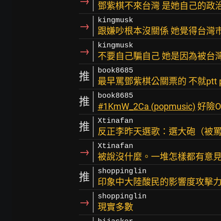
→
鄧紫棋不來台灣 是她自己的政
kingmusk
→
跟嫌吵根本沒關係 她覺得台灣
kingmusk
→
不要自己騙自己 她是因為被台
book8685
推
最早罵鄧紫棋公關票的 不就ptt po
book8685
推
#1KmW_2Ca (popmusic)
好險O
Xtinafan
推
反正李昨天選歌：選大砲（被
Xtinafan
→
被說沒什麼。一堆怎樣都有意
shoppinglin
推
印象中大陸酸民的影響度攻擊力都
shoppinglin
→
現實多數