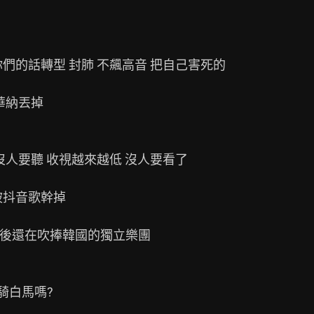
你們的話轉型 封肺 不飆高音 把自己害死的

納丟掉

人要聽 收視越來越低 沒人要看了

抖音歌幹掉

然後還在吹捧韓國的獨立樂團

白馬嗎?
