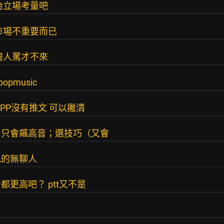
治立場考量吧
市場不重要而已
灣人罵才不來
pmusic
PP沒有推文 可以撇清
罵只會飆高音；選技巧（又會
見的無聊人
更高吧？ ptt又不是