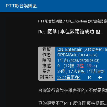
PTT
影音娛樂區
PTT影音娛樂區
/
CN_Entertain (大陸綜藝
Re: [閒聊] 李佳薇踢館成功 但…
看板
CN_Entertain
(大陸綜藝節目(
作者
OPPAISuki
(OPPAISuki)
時間
1年前
(2025/07/05 08:03)
推噓
9
(
12
推
3
噓
19
→
)
留言
34則, 17人
, 1年前
參與
最新
討論串
2/2 (看更多)
台灣流行音樂被誰害死的? 不就是你們
真的很受不了PTT 反流行 反指標耶...