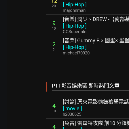
12
[
Hip-Hop
]
20
majohnman
[音樂] 潤少、DREW -【南部基尼】
9
[
Hip-Hop
]
10
GGSuperInIn
[音樂] Gummy B × 國蛋× 蛋堡
2
[
Hip-Hop
]
2
michael70920
PTT影音娛樂區 即時熱門文章
[討論] 原來電影偷錄檢舉電
4
[
movie
]
10
h2030625
[負雷] 雷霆特攻隊 前10 分
4