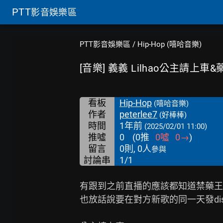
PTT
影音娛樂區
PTT影音娛樂區
/
Hip-Hop (嘻哈音樂)
[音樂] 義義 Lilhao公主請上車&
看板
Hip-Hop
(嘻哈音樂)
作者
peterlee7
(好棒棒)
時間
1年前
(2025/02/01 11:00)
推噓
0
(
0
推
0
噓
0
→
)
留言
0則, 0人
參與
討論串
1/1
有跟到之前直播的應該都知道禁藥王
也放話說要在對方新歌的同一天發diss