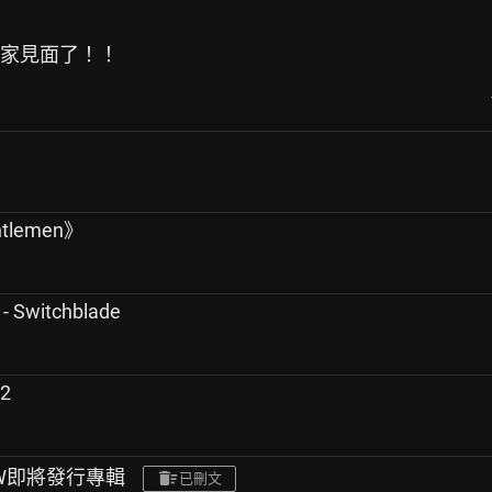
大家見面了！！
ntlemen》
 - Switchblade
2
CW即將發行專輯
已刪文