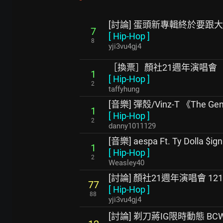
[討論] 蛋頭新專輯終於要跟
7
[
Hip-Hop
]
8
yji3vu4gj4
［換票］顏社21週年演唱會
1
[
Hip-Hop
]
2
taffyhung
[音樂] 彈殼/Vinz-T 《The Ge
1
[
Hip-Hop
]
2
danny1011129
[音樂] aespa Ft. Ty Dolla $ign
1
[
Hip-Hop
]
2
Weasley40
[討論] 顏社21週年演唱會 121
77
[
Hip-Hop
]
88
yji3vu4gj4
[討論] 剃刀蔣IG限時動態 B