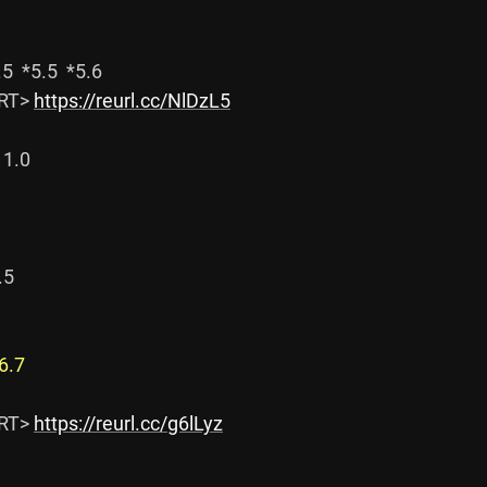
5.5  *5.6

RT> 
https://reurl.cc/NlDzL5
1.0

5

6.7
RT> 
https://reurl.cc/g6lLyz