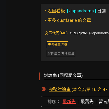
‣
返回看板
[
Japandrama
]
日劇
‣
更多 dustfaerie 的文章
文章代碼(AID):
#1d8jqWR5
(Japandram
更多分享選項
關閉廣告 方便截圖
討論串 (同標題文章)
完整討論串
(本文為第 16 之 47
排序：
最新先
|
最舊先
|
留言