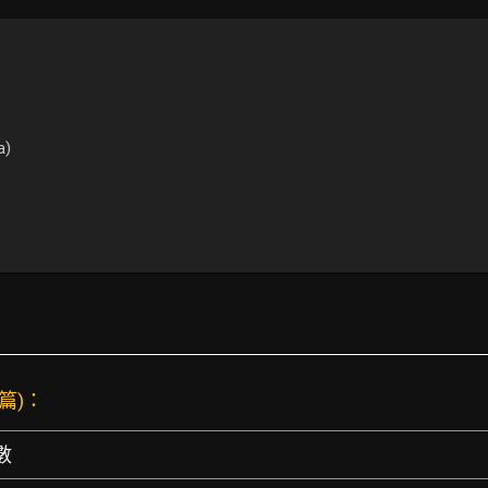
a)
 篇)：
數