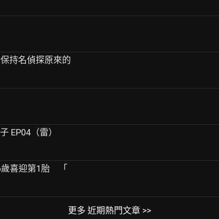
演《請保持名偵探原來的
子 EP04（雷）
6歲喜迎第1胎 「
更多 近期熱門文章 >>