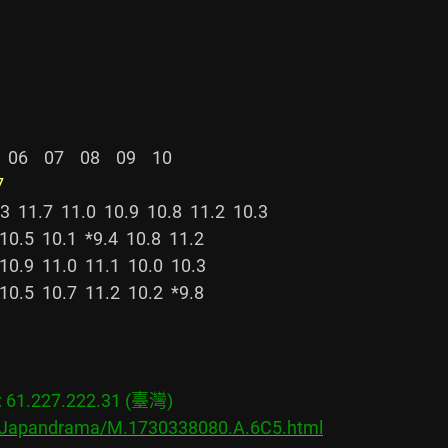
06    07    08    09    10

7
11.7  11.0  10.9  10.8  11.2  10.3

1.227.222.31 (臺灣)

s/Japandrama/M.1730338080.A.6C5.html