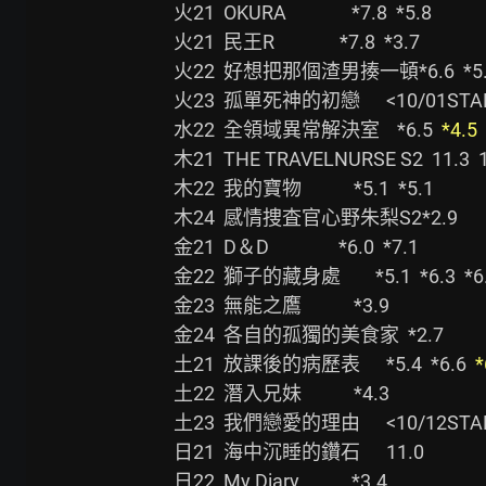
火21  OKURA               *7.8  *5.8

火21  民王R               *7.8  *3.7

火22  好想把那個渣男揍一頓*6.6  *5.5  *
火23  孤單死神的初戀      <10/01STA
水22  全領域異常解決室    *6.5  
*4.5
木21  THE TRAVELNURSE S2  11.3  1
木22  我的寶物            *5.1  *5.1

木24  感情捜査官心野朱梨S2*2.9

金21  D＆D                *6.0  *7.1

金22  獅子的藏身處        *5.1  *6.3  *6.
金23  無能之鷹            *3.9

金24  各自的孤獨的美食家  *2.7

土21  放課後的病歷表      *5.4  *6.6  
*
土22  潛入兄妹            *4.3

土23  我們戀愛的理由      <10/12STA
日21  海中沉睡的鑽石      11.0

日22  My Diary            *3.4
