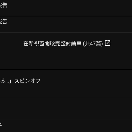
視報告
視報告
open_in_new
在新視窗開啟完整討論串 (共47篇)
踊る…」スピンオフ
4