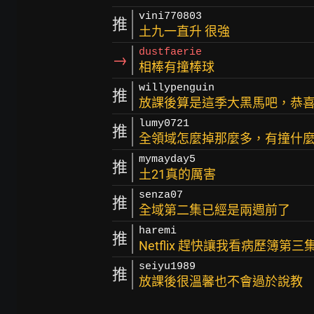
vini770803
推
土九一直升 很強
dustfaerie
→
相棒有撞棒球
willypenguin
推
放課後算是這季大黑馬吧，恭
lumy0721
推
全領域怎麼掉那麼多，有撞什
mymayday5
推
土21真的厲害
senza07
推
全域第二集已經是兩週前了
haremi
推
Netflix 趕快讓我看病歷簿第
seiyu1989
推
放課後很溫馨也不會過於說教