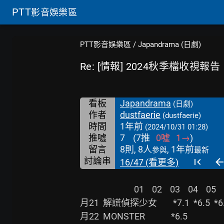
PTT
影音娛樂區
PTT影音娛樂區
/
Japandrama (日劇)
Re: [情報] 2024秋季檔收視報告
看板
Japandrama
(日劇)
作者
dustfaerie
(dustfaerie)
時間
1年前
(2024/10/31 01:28)
推噓
7
(
7
推
0
噓
1
→
)
留言
8則, 8人
, 1年前
參與
最新
討論串
16/47 (看更多)
                           01    02    03    04    05    06    07    08    09

月21  解謊偵探少女        *7.1  *6.5  *6.
月22  MONSTER             *6.5
