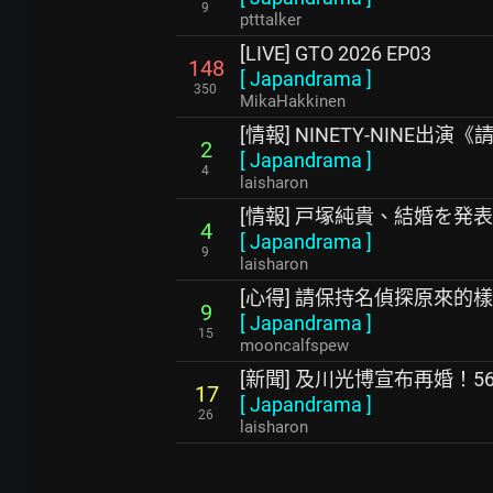
9
ptttalker
[LIVE] GTO 2026 EP03
148
[
Japandrama
]
350
MikaHakkinen
[情報] NINETY-NINE出
2
[
Japandrama
]
4
laisharon
[情報] 戸塚純貴、結婚を発表
4
[
Japandrama
]
9
laisharon
[心得] 請保持名偵探原來的樣
9
[
Japandrama
]
15
mooncalfspew
[新聞] 及川光博宣布再婚！5
17
[
Japandrama
]
26
laisharon