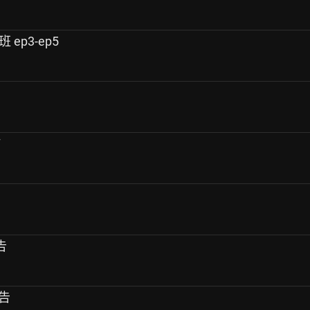
班 ep3-ep5
7
告
報告