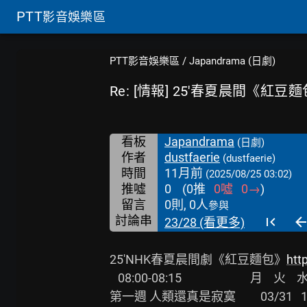
PTT
影音娛樂區
PTT影音娛樂區
/
Japandrama (日劇)
Re: [情報] 25'春夏晨間《紅
看板
Japandrama
(日劇)
作者
dustfaerie
(dustfaerie)
時間
11月前
(2025/08/25 03:02)
推噓
0
(
0
推
0
噓
0
→
)
留言
0則, 0人
參與
討論串
23/28 (看更多)
25'NHK春夏晨間劇《紅豆麵包》
htt
   08:00-08:15                         月    火    水    木    金       週平均

第一週 人類還真是寂寞         03/31   15.4  1