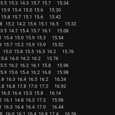
5.3  14.5  15.7  15.7      15.34

5.9  15.4  15.0  15.6      15.30

5.8  15.7  15.1  15.6      15.42

4.2  15.6  15.1  16.5      15.32

4.7  15.4  15.7  16.1      15.08

5.4  15.0  15.9  15.3      15.54

5.7  15.2  15.9  15.9      15.52

5.8  15.5  16.3  16.2      15.76

.6  16.0  16.2  16.2      15.76

6.2  16.2  16.1  15.8      15.96

5.6  15.4  16.2  16.8      15.98

6.3  16.4  16.5  16.2      16.24

6.8  17.8  17.0  17.2      16.92

6.5  16.4  15.0  15.8      16.14

6.1  14.8  16.3  17.2      15.98

6.3  16.4  16.4  17.0      16.44

6.1  16.4  16.9  17.4      16.56
