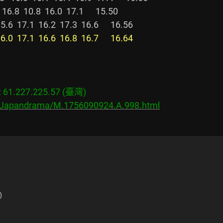
6.8  10.8  16.0  17.1      15.50

7.1  16.2  17.3  16.6      16.56

6.0  17.1  16.6  16.8  16.7      16.64
1.227.225.57 (臺灣)

s/Japandrama/M.1756090924.A.998.html
)