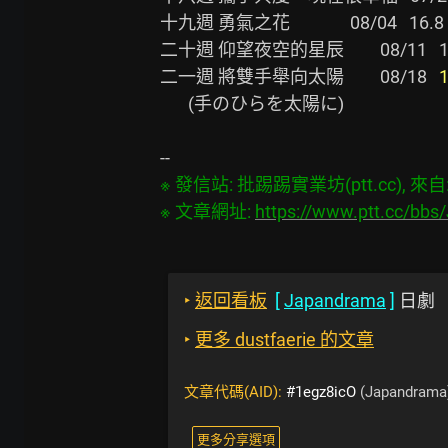
十九週 勇氣之花               08/04   16.8  1
二十週 仰望夜空的星辰         08/11   15.6  1
二一週 將雙手舉向太陽         08/18   
1
       (手のひらを太陽に)

※ 發信站: 批踢踢實業坊(ptt.cc), 來自: 6
※ 文章網址: 
https://www.ptt.cc/bb
‣
返回看板
[
Japandrama
]
日劇
‣
更多 dustfaerie 的文章
文章代碼(AID):
#1egz8icO
(Japandrama
更多分享選項