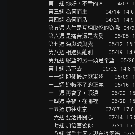
第二週 你好，不幸的人         04/07   15.5  1
第三週 為何而生               04/14   14.6  1
第四週 為何而活               04/21   14.9  1
第五週 人生是互相取悅的遊戲   04/28   15.2  1
第六週 是痛苦還是去愛         05/05   13.5  1
第七週 海與淚與我             05/12   16.1  1
第八週 相遇與離別             05/19   14.9  1
第九週 絕望的另一頭是希望     05/26   15.0  1
第十週 活下去                 06/02   14.8  15
十一週 即使最討厭軍隊         06/09   15.5  1
十二週 逆轉不了的正義         06/16   15.9  1
十三週 再會了，眼淚           06/23   15.8  1
十四週 幸福，在哪裡           06/30   15.8  1
十五週 前往東京               07/07   17.0  1
十六週 要活得開心             07/14   15.5  1
十七週 加倍喜歡你             07/21   16.1  1
十八週 攜手共度，現在很幸福   07/28   16.0  1