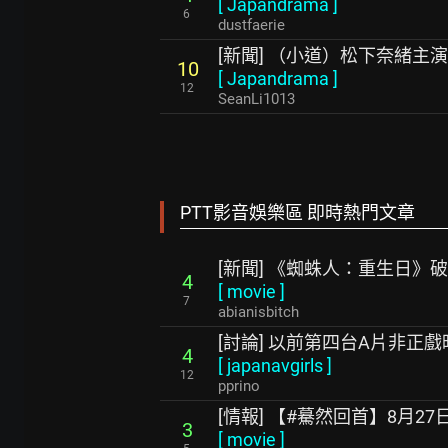
[
Japandrama
]
6
dustfaerie
[新聞] （小道）松下奈緒主
10
[
Japandrama
]
12
SeanLi1013
PTT影音娛樂區 即時熱門文章
[新聞] 《蜘蛛人：重生日》
4
[
movie
]
7
abianisbitch
[討論] 以前第四台A片非正
4
[
japanavgirls
]
12
pprino
[情報] 【#驀然回首】8月27
3
[
movie
]