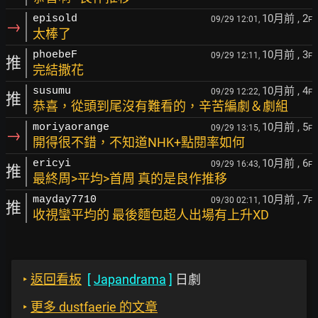
10月前
, 2
episold
09/29 12:01,
F
→
太棒了
10月前
, 3
phoebeF
09/29 12:11,
F
推
完結撒花
10月前
, 4
susumu
09/29 12:22,
F
推
恭喜，從頭到尾沒有難看的，辛苦編劇＆劇組
10月前
, 5
moriyaorange
09/29 13:15,
F
→
開得很不錯，不知道NHK+點閱率如何
10月前
, 6
ericyi
09/29 16:43,
F
推
最終周>平均>首周 真的是良作推移
10月前
, 7
mayday7710
09/30 02:11,
F
推
收視蠻平均的 最後麵包超人出場有上升XD
‣
返回看板
[
Japandrama
]
日劇
‣
更多 dustfaerie 的文章