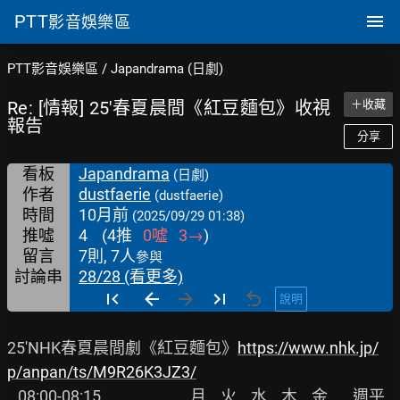
PTT
影音娛樂區
PTT影音娛樂區
/
Japandrama (日劇)
Re: [情報] 25'春夏晨間《紅豆麵包》收視
＋收藏
報告
分享
看板
Japandrama
(日劇)
作者
dustfaerie
(dustfaerie)
時間
10月前
(2025/09/29 01:38)
推噓
4
(
4
推
0
噓
3
→
)
留言
7則, 7人
參與
討論串
28/28 (看更多)
說明
25'NHK春夏晨間劇《紅豆麵包》
https://www.nhk.jp/
p/anpan/ts/M9R26K3JZ3/
   08:00-08:15                         月    火    水    木    金       週平