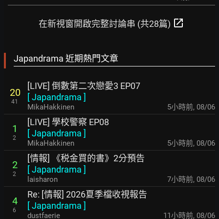
open_in_new
在新視窗開啟完整討論串 (共28篇)
Japandrama 近期熱門文章
[LIVE] 倒數第二次戀愛3 EP07
20
[
Japandrama
]
41
MikaHakkinen
5小時前
,
08/06
[LIVE] 學校警察 EP08
1
[
Japandrama
]
2
MikaHakkinen
5小時前
,
08/06
[情報] 《税金買的書》2分預告
2
[
Japandrama
]
2
laisharon
7小時前
,
08/06
Re: [情報] 2026夏季檔收視報告
4
[
Japandrama
]
6
dustfaerie
11小時前
,
08/06