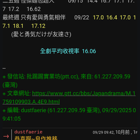
二五週 怪傑麵包超人           09/15   14.4  16.7  17.1  17.
7  17.2      16.62

最終週 只有愛與勇氣相伴       09/22   
17.0  16.4  17.0  1
7.1  18.1      17.12
       (愛と勇気だけが友達さ)

全劇平均收視率  16.06
※ 發信站: 批踢踢實業坊(ptt.cc), 來自: 61.227.209.59 
(臺灣)

※ 文章網址: 
https://www.ptt.cc/bbs/Japandrama/M.1
759109903.A.4E9.html
※ 編輯: dustfaerie (61.227.209.59 臺灣), 09/29/2025 0
10月前
, 1
dustfaerie
09/29 09:42,
F
→
恭喜啊~良作推移