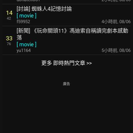
[討論] 蜘蛛人4記憶討論
14
[
movie
]
42
f59952
4小時前
,
08/06
[新聞] 《玩命關頭11》馮迪索自稱讀完劇本感動
落
33
[
movie
]
76
yu1164
5小時前
,
08/06
更多 即時熱門文章 >>
廣告