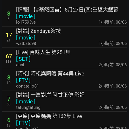
[情報] 【#驀然回首】8月27日(四)重返大銀幕
3
[
movie
]
5
lo17593ve
1小時前
,
08/06
[討論] Zendaya演技
17
[
movie
]
21
watbatc98
1小時前
,
08/06
[Live] 百味人生 第251集
67
[
SET
]
118
auni
2小時前
,
08/06
[阿松] 阿松與阿暖 第44集 Live
8
[
FTV
]
10
donatello81
2小時前
,
08/06
[討論] 一篇對岸 阿甘正傳 影評
7
[
movie
]
50
tatungtatung
2小時前
,
08/06
[豆腐] 豆腐媽媽 第162集 Live
6
[
FTV
]
17
donatello81
2小時前
,
08/06