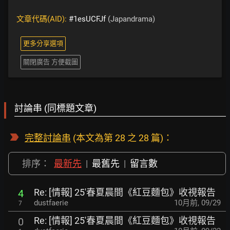
文章代碼(AID):
#1esUCFJf
(Japandrama)
更多分享選項
關閉廣告 方便截圖
討論串 (同標題文章)
完整討論串
(本文為第 28 之 28 篇)：
排序：
最新先
|
最舊先
|
留言數
Re: [情報] 25'春夏晨間《紅豆麵包》收視報告
4
dustfaerie
10月前
,
09/29
7
Re: [情報] 25'春夏晨間《紅豆麵包》收視報告
0