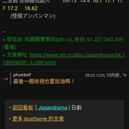
二五週 怪傑麵包超人           09/15   14.4  
16.7  17.1  17.
7  17.2      16.62
       (怪傑アンパンマン)

※ 發信站: 批踢踢實業坊(ptt.cc), 來自: 61.227.243.209 
(臺灣)

※ 文章網址: 
https://www.ptt.cc/bbs/Japandrama/M.1
758508091.A.DBF.html
10月前
, 1
phoebeF
09/22 12:05,
F
→
最後一週收視也要加油啊！
‣
返回看板
[
Japandrama
]
日劇
‣
更多 dustfaerie 的文章