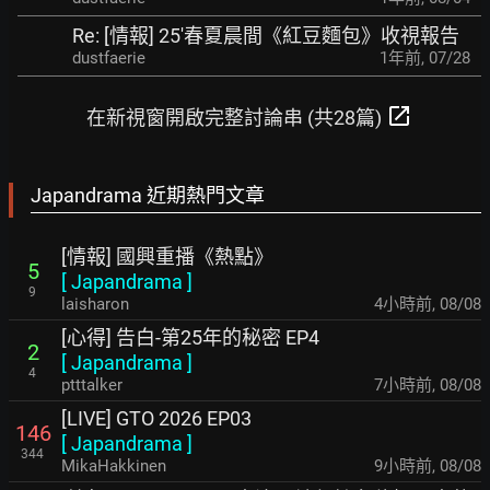
Re: [情報] 25'春夏晨間《紅豆麵包》收視報告
dustfaerie
1年前
,
07/28
open_in_new
在新視窗開啟完整討論串 (共28篇)
Japandrama 近期熱門文章
[情報] 國興重播《熱點》
5
[
Japandrama
]
9
laisharon
4小時前
,
08/08
[心得] 告白-第25年的秘密 EP4
2
[
Japandrama
]
4
ptttalker
7小時前
,
08/08
[LIVE] GTO 2026 EP03
146
[
Japandrama
]
344
MikaHakkinen
9小時前
,
08/08