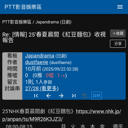
PTT
影音娛樂區
PTT影音娛樂區
/
Japandrama (日劇)
Re: [情報] 25'春夏晨間《紅豆麵包》收視
＋收藏
報告
分享
看板
Japandrama
(日劇)
作者
dustfaerie
(dustfaerie)
時間
10月前
(2025/09/22 02:28)
推噓
0
(
0
推
0
噓
1
→
)
留言
1則, 1人
參與
討論串
27/28 (看更多)
說明
25'NHK春夏晨間劇《紅豆麵包》
https://www.nhk.jp/
p/anpan/ts/M9R26K3JZ3/
   08:00-08:15                         月    火    水    木    金       週平