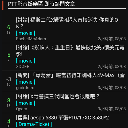
PTT影音娛樂區 即時熱門文章
[討論] 福斯二代X戰警4超人直接消失 你真的O
K？
6
[
movie
]
18
RachelMcAdam
2小時前
,
08/08
[討論]《蜘蛛人：重生日》最快破北美5億美元電
影!
5
[
movie
]
7
XDGEE
2小時前
,
08/08
[新聞] 「琴葛蕾」曝當初得知蜘蛛人4V-Max（雷
-3
[
movie
]
10
godofsex
3小時前
,
08/08
[討論] X戰警搞三代同堂也會很賺吧？
8
[
movie
]
18
Qpera
3小時前
,
08/08
[售票] aespa 6880 單張+10/17XG 3580*2
4
[
Drama-Ticket
]
5