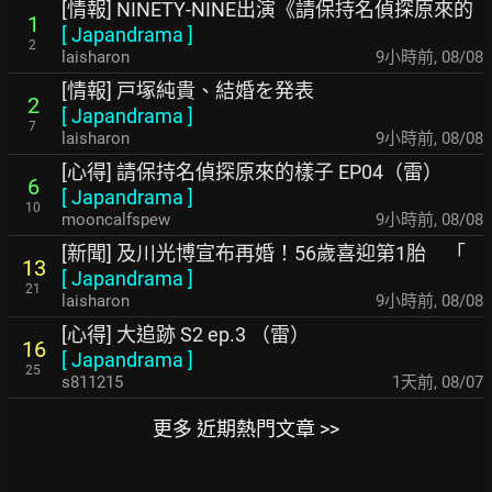
[情報] NINETY-NINE出演《請保持名偵探原來的
1
[
Japandrama
]
2
laisharon
9小時前
,
08/08
[情報] 戸塚純貴、結婚を発表
2
[
Japandrama
]
7
laisharon
9小時前
,
08/08
[心得] 請保持名偵探原來的樣子 EP04（雷）
6
[
Japandrama
]
10
mooncalfspew
9小時前
,
08/08
[新聞] 及川光博宣布再婚！56歲喜迎第1胎 「
13
[
Japandrama
]
21
laisharon
9小時前
,
08/08
[心得] 大追跡 S2 ep.3 （雷）
16
[
Japandrama
]
25
s811215
1天前
,
08/07
更多 近期熱門文章 >>