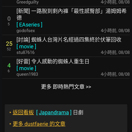
Greedguilty
4小時前
,
08/08
[新聞] 一路脫到剩內褲「最性感臀部」湯姆姆希
德
0
[
EAseries
]
5
godofsex
4小時前
,
08/08
[討論] 蜘蛛人台灣片名經過四集終於伏筆回收
25
[
movie
]
52
stu87616
4小時前
,
08/08
[好雷] 令人感動的蜘蛛人重生日
4
[
movie
]
6
queen1983
4小時前
,
08/08
更多 即時熱門文章 >>
‣
返回看板
[
Japandrama
]
日劇
‣
更多 dustfaerie 的文章