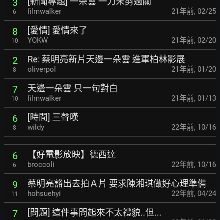
[新聞專題] 一朵雲 一刀未剪過關
3
filmwalker
21年前
,
02/25
6
[愛情] 愛情來了
8
YOKW
21年前
,
02/20
10
Re: 蔡明亮新片天邊一朵雲 進軍柏林影展
2
oliverpol
21年前
,
01/20
8
天邊一朵雲 只一句對白
7
filmwalker
21年前
,
01/13
10
[時間] 三聲嘆
6
wildy
22年前
,
10/16
8
【好電影放映】德西達
6
broccoli
22年前
,
10/16
6
蔡明亮豁出去拍Ａ片 要求陳湘琪做好心理準備
9
hohsuehyi
22年前
,
04/24
11
[問題] 這件事問起來不太禮貌..但...
7