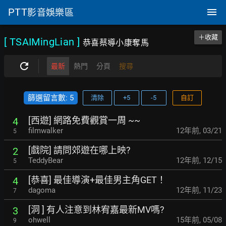
PTT
影音娛樂區
＋收藏
[ TSAIMingLian
]
恭喜蔡導小康奪馬
最新
熱門
分頁
搜尋
篩選留言數: 5
清除
+5
-5
自訂
[西遊] 網路免費觀賞一周 ~~
4
filmwalker
12年前
,
03/21
5
[戲院] 請問郊遊在哪上映?
2
TeddyBear
12年前
,
12/15
5
[恭喜] 最佳導演+最佳男主角GET！
4
dagoma
12年前
,
11/23
7
[洞 ] 有人注意到林宥嘉最新MV嗎?
3
ohwell
15年前
,
05/08
9