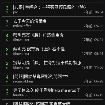
[心得] 蔡明亮：一張張歷經風霜的〈臉〉
3
prc
17年前
,
10/04
5
去了今天的演講會
7
milchkaffee
17年前
,
09/22
11
蔡明亮賞《臉》角逐金馬獎
4
filmwalker
17年前
,
09/01
5
蔡明亮 觀眾賞《臉》看不懂
2
filmwalker
17年前
,
05/24
5
挺蔡明亮「臉」 拉夸打造千萬訂製服
3
filmwalker
18年前
,
11/06
8
[問題]關於蔡導電影的問題???
4
ragnarokfans
18年前
,
06/28
6
等了這么久 終于看到help me eros了
3
lirui0073
18年前
,
06/12
7
[轉錄][新聞] 蔡明亮 奪百萬大獎
0