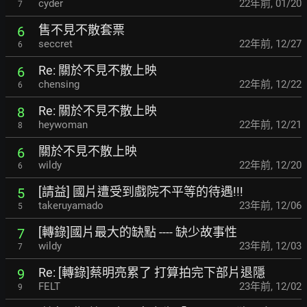
cyder
22年前
,
01/20
7
售不見不散套票
6
seccret
22年前
,
12/27
6
Re: 關於不見不散上映
6
chensing
22年前
,
12/22
6
Re: 關於不見不散上映
8
heywoman
22年前
,
12/21
8
關於不見不散上映
6
wildy
22年前
,
12/20
6
[請益] 國片遭受到戲院不平等的待遇!!!
5
takeruyamado
23年前
,
12/06
5
[轉錄]國片最大的缺點 ---- 缺少故事性
7
wildy
23年前
,
12/03
7
Re: [轉錄]蔡明亮累了 打算拍完下部片退隱
9
FELT
23年前
,
12/02
9