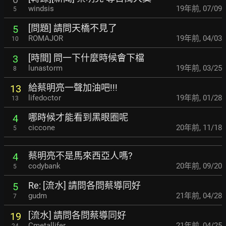
windsis
19年前
,
07/09
5
[問題] 請問天橋不見了
5
ROMAJOR
19年前
,
04/03
10
[時間] 問一下什麼時候會下檔
3
lunastorm
19年前
,
03/25
8
給蔡明亮一聲加油吧!!!
13
lifedoctor
19年前
,
01/28
13
哪時候才能看到黑眼圈呢
4
ciccone
20年前
,
11/18
5
蔡明亮不是馬來西亞人嗎?
4
codybank
20年前
,
09/20
5
Re: [流水] 請問各問蔡導同好
5
gudm
21年前
,
04/28
7
[流水] 請問各問蔡導同好
19
Cmetallifer
21年前
,
04/25
24