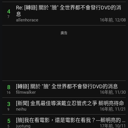
Re: [轉錄] 關於 "臉" 全世界都不會發行DVD的消
4
息
7
allenhorace
16年前
,
12/08
廣告
[轉錄] 關於 "臉" 全世界都不會發行DVD的消息
8
filmwalker
16年前
,
11/30
16
[新聞] 金馬最佳導演戴立忍管虎之爭 蔡明亮待命
3
neihu
16年前
,
11/21
9
[臉]我在看電影，還是電影在看我？---蔡明亮的 …
5
juotung
17年前
,
10/11
5