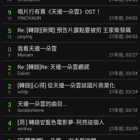
唱片行有賣《天邊一朵雲》OST！
9
YINCHAUN
21年前
,
04/03
10
Re: [轉錄][新聞] 預告片露點要被剪 王家衛發飆
5
jauying
21年前
,
04/03
12
我看天邊一朵雲
0
Myriam
21年前
,
03/27
5
Re: [轉錄]Re: 天邊一朵雲觀感
2
Daliet
21年前
,
03/24
5
[轉錄][心得] 從天邊一朵雲談國片商業化
2
wildy
21年前
,
03/24
5
天邊一朵雲的曲目...
3
lavieboheme
21年前
,
03/18
9
[洞 ] 轉錄밭藍色電影夢- 阿亮這個人
4
winkey
21年前
,
03/09
5