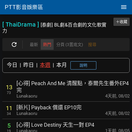
PTT
影音娛樂區
＋收藏
[ ThaiDrama
]
[泰劇] BL劇&百合劇的文化軟實
力
最新
熱門
分頁 (3置底文)
搜尋
今日
|
昨日
|
本週
|
本月
說明
[心得] Peach And Me 清醒點，泰爾先生番外EP4
13
完
73
Lunakaoru
4天前
,
08/02
[新片] Payback 償還 EP10完
11
Lunakaoru
4天前
,
08/02
34
[心得] Love Destiny 天生一對 EP4
5
Lunakaoru
1天前
,
08/05
19