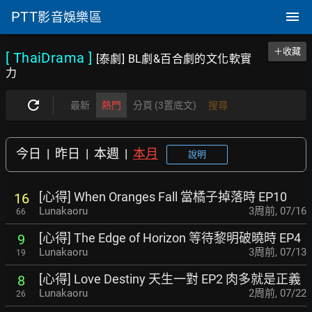
PTT
影音娛樂區
＋收藏
[ ThaiDrama
]
[泰劇] BL劇&百合劇的文化軟實
力
最新
熱門
分頁 (3置底文)
搜尋
今日
|
昨日
|
本週
|
本月
說明
[心得] When Oranges Fall 當橘子掉落時 EP10
16
Lunakaoru
3周前
,
07/16
66
[心得] The Edge of Horizon 等待黎明破曉時 EP4
9
Lunakaoru
3周前
,
07/13
19
[心得] Love Destiny 天生一對 EP2 肉多就是正義
8
Lunakaoru
2周前
,
07/22
26