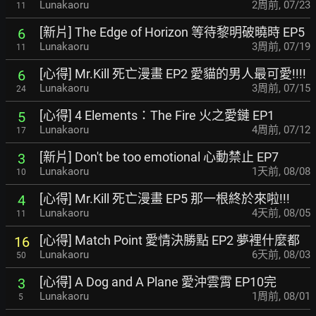
Lunakaoru
2周前
,
07/23
11
[新片] The Edge of Horizon 等待黎明破曉時 EP5
6
Lunakaoru
3周前
,
07/19
11
[心得] Mr.Kill 死亡漫畫 EP2 愛貓的男人最可愛!!!!
6
Lunakaoru
3周前
,
07/15
24
[心得] 4 Elements：The Fire 火之愛鏈 EP1
5
Lunakaoru
4周前
,
07/12
17
[新片] Don't be too emotional 心動禁止 EP7
3
Lunakaoru
1天前
,
08/08
10
[心得] Mr.Kill 死亡漫畫 EP5 那一根終於來啦!!!
4
Lunakaoru
4天前
,
08/05
11
[心得] Match Point 愛情決勝點 EP2 夢裡什麼都
16
Lunakaoru
6天前
,
08/03
50
[心得] A Dog and A Plane 愛沖雲霄 EP10完
3
Lunakaoru
1周前
,
08/01
5