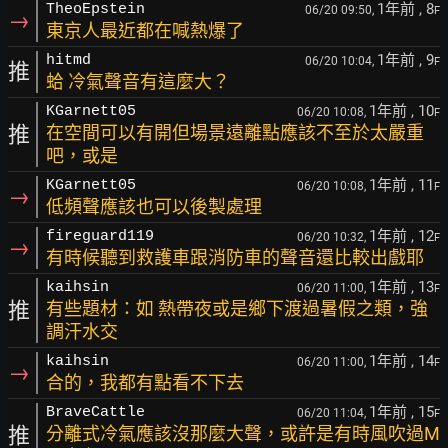
1年前
, 8
TheoEpstein
06/20 09:50,
F
→
東京人最近都在喊熱爆了
1年前
, 9
hitmd
06/20 10:04,
F
推
蛤 冷氣聲音有這麼大？
1年前
, 10
KGarnett05
06/20 10:08,
F
推
在空間可以有開但場景遠離點應該不至於太嚴重
吧，或是
1年前
, 11
KGarnett05
06/20 10:08,
F
→
低頻聲應該也可以後製處理
1年前
, 12
fireguard119
06/20 10:32,
F
→
有時候聽到救護車跟消防車的聲音還比較出戲耶
1年前
, 13
kaihsin
06/20 11:00,
F
推
有些題材：如 熱帶夜或是鄉下渡過暑假之類，強
調汗水交
1年前
, 14
kaihsin
06/20 11:00,
F
→
合的，我都有點看不下去
1年前
, 15
BraveCattle
06/20 11:04,
F
推
分離式冷氣應該沒那麼大聲，或許是有時風吹過M