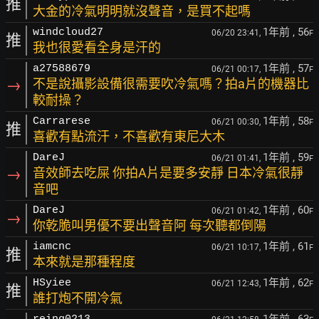
推
大金的冷氣明明就沒聲音，是買不起嗎
1年前
, 56
windcloud27
06/20 23:41,
F
推
我也很愛看全身是汗的
1年前
, 57
a27588679
06/21 00:17,
F
→
不是說攝影設備很需要吹冷氣嗎？拍a片的機器比
較耐操？
1年前
, 58
Carrarese
06/21 00:30,
F
推
喜歡有點流汗，不喜歡有東尼大木
1年前
, 59
DareJ
06/21 01:41,
F
→
音效師去吃屎 你拍A片是要多安靜 日本冷氣很靜
音吧
1年前
, 60
DareJ
06/21 01:42,
F
→
你乾脆叫男優不要出聲音阿 每次聽都倒陽
1年前
, 61
iamcnc
06/21 10:17,
F
推
本來就是那種程度
1年前
, 62
HSyiee
06/21 12:43,
F
推
誰打炮不開冷氣