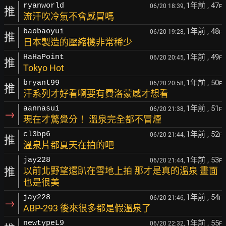
1年前
, 47
ryanworld
06/20 18:39,
F
推
流汗吹冷氣不會感冒嗎
1年前
, 48
baobaoyui
06/20 19:28,
F
推
日本製造的壓縮機非常稀少
1年前
, 49
HaHaPoint
06/20 20:45,
F
推
Tokyo Hot
1年前
, 50
bryant99
06/20 20:58,
F
推
汗系列才好看啊要有費洛蒙感才想看
1年前
, 51
aannasui
06/20 21:38,
F
→
現在才驚覺分！ 溫泉完全都不冒煙
1年前
, 52
cl3bp6
06/20 21:44,
F
推
溫泉片都夏天在拍的吧
1年前
, 53
jay228
06/20 21:44,
F
推
以前北野望還趴在雪地上拍 那才是真的溫泉 畫面
也是很美
1年前
, 54
jay228
06/20 21:46,
F
→
ABP-293 後來很多都是假溫泉了
1年前
, 55
newtypeL9
06/20 22:32,
F