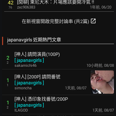
[閒聊] 東尼大木：片場應該要開冷氣 !!
42
zxc906383
1年前
,
06/20
76
open_in_new
在新視窗開啟完整討論串 (共2篇)
japanavgirls 近期熱門文章
[神人] 請問演員(100P)
2
[
japanavgirls
]
2
sakamichi46
10小時前
,
08/08
[神人] [200P] 請問番號
1
[
japanavgirls
]
1
simoncha
1天前
,
08/07
[神人] 憑印象找番號/200P
1
[
japanavgirls
]
2
ILAGOD
1天前
,
08/07