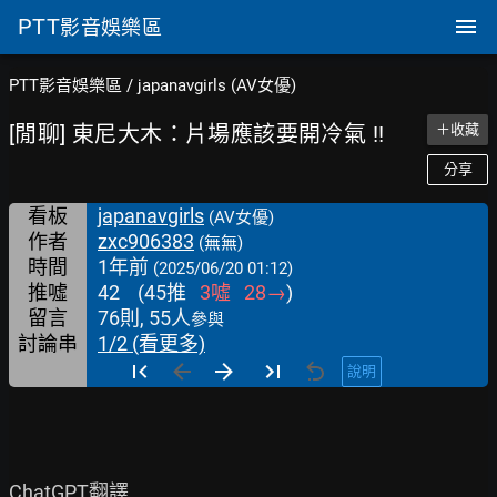
PTT
影音娛樂區
PTT影音娛樂區
/
japanavgirls (AV女優)
[閒聊] 東尼大木：片場應該要開冷氣 !!
＋收藏
分享
看板
japanavgirls
(AV女優)
作者
zxc906383
(無無)
時間
1年前
(2025/06/20 01:12)
推噓
42
(
45
推
3
噓
28
→
)
留言
76則, 55人
參與
討論串
1/2 (看更多)
說明
ChatGPT翻譯
