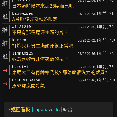
1年前
, 70
pp810207
06/21 22:04,
F
推
日本這時候本來都25度而已吧
1年前
, 71
babywipes
06/21 23:23,
F
推
A片應該改為秋冬限定
1年前
, 72
a1121210
06/21 23:35,
F
推
不是有那種爆汗主題的片？
1年前
, 73
korzen
06/22 20:02,
F
推
打炮只有男生滿頭汗很正常吧
1年前
, 74
linml0125
06/22 22:56,
F
推
觀眾喜歡看汗流夾背的樣子
1年前
, 75
KameiAi
06/23 16:58,
F
→
東尼大目有再練格鬥技? 那怎麼很沒力的感覺?
1年前
, 76
ENCOREH33456
06/24 10:46,
F
→
原來都沒開冷氣.....
‣
返回看板
[
japanavgirls
]
綜合