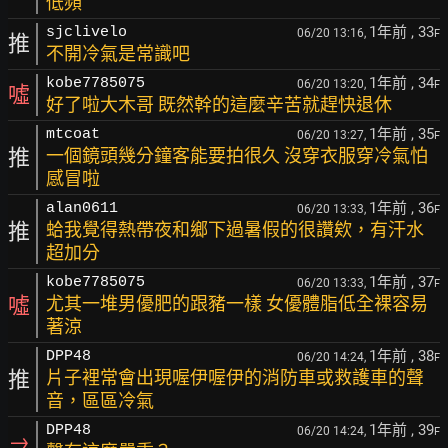
低頻
1年前
, 33
sjclivelo
06/20 13:16,
F
推
不開冷氣是常識吧
1年前
, 34
kobe7785075
06/20 13:20,
F
噓
好了啦大木哥 既然幹的這麼辛苦就趕快退休
1年前
, 35
mtcoat
06/20 13:27,
F
推
一個鏡頭幾分鐘客能要拍很久 沒穿衣服穿冷氣怕
感冒啦
1年前
, 36
alan0611
06/20 13:33,
F
推
蛤我覺得熱帶夜和鄉下過暑假的很讚欸，有汗水
超加分
1年前
, 37
kobe7785075
06/20 13:33,
F
噓
尤其一堆男優肥的跟豬一樣 女優體脂低全裸容易
著涼
1年前
, 38
DPP48
06/20 14:24,
F
推
片子裡常會出現喔伊喔伊的消防車或救護車的聲
音，區區冷氣
1年前
, 39
DPP48
06/20 14:24,
F
→