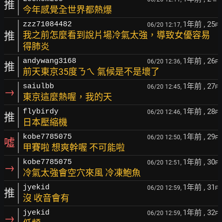
推
今年感覺全世界都熱爆
1年前
, 25
zzz71084482
06/20 12:17,
F
推
我之前怎麼看到說片場冷氣太強，導致女優容易
得肺炎
1年前
, 26
andywang3168
06/20 12:36,
F
推
前天東京35度ㄋㄟ 氣候是不是壞了
1年前
, 27
saiulbb
06/20 12:45,
F
→
東京這麼熱喔，我的天
1年前
, 28
flybirdy
06/20 12:46,
F
推
日本壓縮機
1年前
, 29
kobe7785075
06/20 12:50,
F
噓
甲賽啦 想爽幹喔 不可能啦
1年前
, 30
kobe7785075
06/20 12:51,
F
→
冷氣太強會空穴來風 冷凍鮑魚
1年前
, 31
jyekid
06/20 12:59,
F
推
沒 收音會有
1年前
, 32
jyekid
06/20 12:59,
F
→