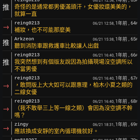
1年前
, 63
reing0213
06/21 12:58,
F
推
奇怪的是通常都男優滿頭汗，女優妝還美美的，
就算一直
1年前
, 64
reing0213
06/21 12:58,
F
→
補妝，也不可能那麼美
1年前
, 65
Arkzeon
06/21 15:38,
F
推
聽到消防車跟救護車比較讓人出戲
1年前
, 66
reing0213
06/21 16:40,
F
推
我突然想到有個版友說因為拍攝現場沒空調所以
不當男優
1年前
, 67
reing0213
06/21 16:40,
F
→
，敢問版上大大如可以跟惠理，柏木小夏之類的
二線女優
1年前
, 68
reing0213
06/21 16:40,
F
→
（我不敢舉三上等一線之類）會因為沒空調不幹
嗎？
1年前
, 69
zingy
06/21 18:31,
F
→
應該換成安靜的室內循環機就好。