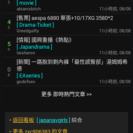
[
movie
]
5
abianisbitch
11小時前
,
08/08
[售票] aespa 6880 單張+10/17XG 3580*2
4
[
Drama-Ticket
]
5
Greedguilty
11小時前
,
08/08
[情報] 國興重播《熱點》
5
[
Japandrama
]
9
laisharon
11小時前
,
08/08
[新聞] 一路脫到剩內褲「最性感臀部」湯姆姆希
德
0
[
EAseries
]
8
godofsex
11小時前
,
08/08
更多 即時熱門文章 >>
‣
返回看板
[
japanavgirls
]
綜合
‣
更多 zxc906383 的文章