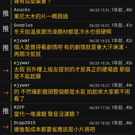
聲有這麼嚴重？
1年前
, 40
Asucks
06/20 15:31,
F
推
東尼大木的片一概跳過
1年前
, 41
Guoplus
06/20 16:01,
F
推
冬天拍溫泉跟洗澡題材都是冷水也很硬啊
1年前
, 42
ejywar
06/20 16:25,
F
推
個人是覺得看劇情吧 有的劇情就是會大汗淋漓，
再開冷氣就
1年前
, 43
ejywar
06/20 16:26,
F
→
太假 另外樓上版友提到的才是真正的硬場面 那個
是不能起霧
1年前
, 44
ejywar
06/20 16:27,
F
→
的 不然攝影鏡頭整個都是水氣 拍起來大家都不用
看了
1年前
, 45
RIFF
06/20 17:33,
F
推
當代一堆濾鏡 聲音沒濾鏡？
1年前
, 46
Dcpp2015
06/20 18:20,
F
→
連後製成本都要省應該是小片商吧