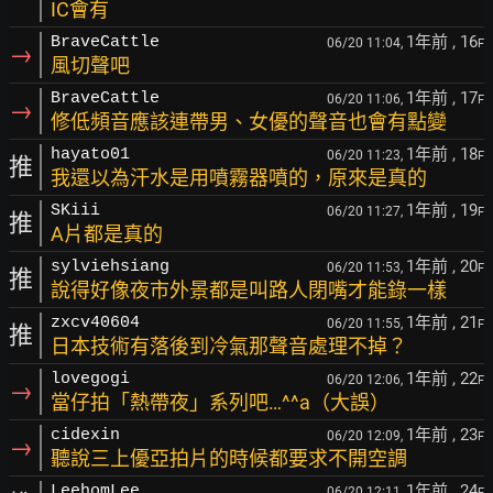
IC會有
1年前
, 16
BraveCattle
06/20 11:04,
F
→
風切聲吧
1年前
, 17
BraveCattle
06/20 11:06,
F
→
修低頻音應該連帶男、女優的聲音也會有點變
1年前
, 18
hayato01
06/20 11:23,
F
推
我還以為汗水是用噴霧器噴的，原來是真的
1年前
, 19
SKiii
06/20 11:27,
F
推
A片都是真的
1年前
, 20
sylviehsiang
06/20 11:53,
F
推
說得好像夜市外景都是叫路人閉嘴才能錄一樣
1年前
, 21
zxcv40604
06/20 11:55,
F
推
日本技術有落後到冷氣那聲音處理不掉？
1年前
, 22
lovegogi
06/20 12:06,
F
→
當仔拍「熱帶夜」系列吧…^^a（大誤）
1年前
, 23
cidexin
06/20 12:09,
F
→
聽說三上優亞拍片的時候都要求不開空調
1年前
, 24
LeehomLee
06/20 12:11,
F