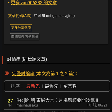
‣
更多 zxc906383 的文章
文章代碼(AID):
#1eLBLodi
(japanavgirls)
更多分享選項
關閉廣告 方便截圖
討論串 (同標題文章)
完整討論串
(本文為第 1 之 2 篇)：
排序：
最新先
|
最舊先
|
留言數
Re: [閒聊] 東尼大木：片場應該要開冷氣 !!
27
majinausaku
1年前
,
06/21
54