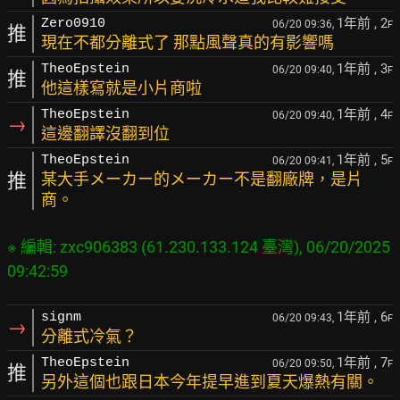
1年前
, 2
Zero0910
06/20 09:36,
F
推
現在不都分離式了 那點風聲真的有影響嗎
1年前
, 3
TheoEpstein
06/20 09:40,
F
推
他這樣寫就是小片商啦
1年前
, 4
TheoEpstein
06/20 09:40,
F
→
這邊翻譯沒翻到位
1年前
, 5
TheoEpstein
06/20 09:41,
F
推
某大手メーカー的メーカー不是翻廠牌，是片
商。
※ 編輯: zxc906383 (61.230.133.124 臺灣), 06/20/2025 
1年前
, 6
signm
06/20 09:43,
F
→
分離式冷氣？
1年前
, 7
TheoEpstein
06/20 09:50,
F
推
另外這個也跟日本今年提早進到夏天爆熱有關。