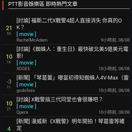
PTT影音娛樂區 即時熱門文章
[討論] 福斯二代X戰警4超人直接消失 你真的O
K？
21
[
movie
]
55
RachelMcAdam
9小時前
,
08/08
[討論]《蜘蛛人：重生日》最快破北美5億美元電
影!
10
[
movie
]
16
XDGEE
10小時前
,
08/08
[新聞] 「琴葛蕾」曝當初得知蜘蛛人4V-Max（雷
-3
[
movie
]
11
godofsex
10小時前
,
08/08
[討論] X戰警搞三代同堂也會很賺吧？
10
[
movie
]
21
Qpera
10小時前
,
08/08
[新聞] 漫威新《X戰警》明年開拍！琴葛雷等確
定
4