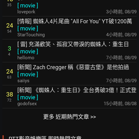
[
movie
]
35
lovepork
3小時前
,
08/09
[情報] 蜘蛛人4片尾曲 "All For You" YT破1200萬
24
[
movie
]
54
StarTouching
4小時前
,
08/09
[ 雷] 充滿歡笑、孤寂又帶淚的蜘蛛人：重生日
3
[
movie
]
4
hellomo
7小時前
,
08/09
[新聞] Zach Cregger 稱《惡靈古堡》是他拍過
24
[
movie
]
63
saiiys
7小時前
,
08/09
[新聞] 《蜘蛛人：重生日》全台勇破3億！正式登
38
[
movie
]
72
godofsex
15小時前
,
08/08
更多 近期熱門文章 >>
PTT影音娛樂區 即時熱門文章