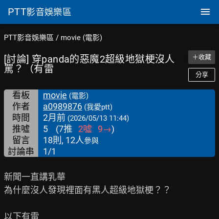
PTT
影音娛樂區
PTT影音娛樂區
/
movie (電影)
[討論] 穿panda的惡魔2超級地獄梗沒人
＋收藏
罵？（有雷
分享
看板
movie
(電影)
作者
a0989876
(我愛ptt)
時間
2月前
(2026/05/13 11:44)
推噓
5
(
7
推
2
噓
9
→
)
留言
18則, 12人
參與
討論串
1/1
新聞一直講乳華

為什麼沒人發現裡面有黑人超級地獄梗？？

以下有雷
