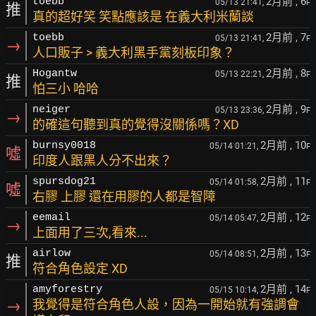
2月前
, 6
toebb
05/13 21:41,
F
推
真的超好笑 笑點應該是 在義大利米蘭談
2月前
, 7
toebb
05/13 21:41,
F
→
人口販子 > 義大利黑手黨刻板印象？
2月前
, 8
Hogantw
05/13 22:21,
F
推
怕三小 哈哈
2月前
, 9
neiger
05/13 23:36,
F
→
的確這句聽到真的覺得沒關係嗎？XD
2月前
, 10
burnsy0018
05/14 01:21,
F
噓
印度人跟黑人分不出來？
2月前
, 11
spursdog21
05/14 01:58,
F
噓
右膠 上膠 還在用膠的人都是智障
2月前
, 12
eemail
05/14 05:47,
F
→
上面用了三次,看來...
2月前
, 13
airlow
05/14 08:51,
F
推
符合角色設定 XD
2月前
, 14
amyforestry
05/15 10:14,
F
→
我覺得是符合角色人設，因為一開始就有強調會