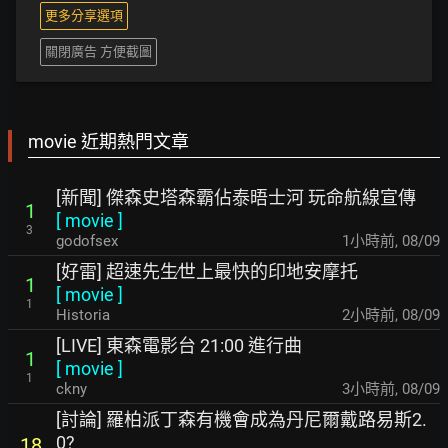
更多分享選項
關閉廣告 方便截圖
movie 近期熱門文章
[新聞] 傑森史塔森霸佔泰晤士河 玩命航線宣傳
1
[
movie
]
3
godofsex
1小時前
,
08/09
[好雷] 超速先生∕世上最快的印地安摩托
1
[
movie
]
1
Historia
2小時前
,
08/09
[LIVE] 東森電影台 21:00 進行曲
1
[
movie
]
1
ckny
3小時前
,
08/09
[討論] 羅柏派丁森有機會成為丹尼爾戴路易斯2.
0?
18