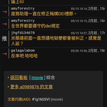
議上印
2月前
, 15
amyforestry
05/15 10:14,
F
→
度裔助理一直在修正梅姨DEI禮節。
2月前
, 16
amyforestry
05/15 10:15,
F
→
全世界都要遵守的dei規定
2月前
, 17
jhgfd134679
05/15 10:57,
F
推
米蘭達前面一直想講地獄梗都會被糾正，感覺是
人設？
2月前
, 18
galagalabom
05/26 10:36,
F
→
反串吧 哈哈哈
‣
返回看板
[
movie
]
綜合
‣
更多 a0989876 的文章
文章代碼(AID):
#1g16GSVl
(movie)