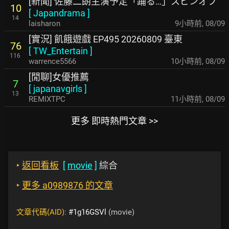
[新聞] 佐藤二朗主演予定「踊る…」スピンオフ
10
[
Japandrama
]
14
laisharon
9小時前
,
08/09
[實況] 飢餓遊戲 EP495 20260809 臺東
76
[
TW_Entertain
]
116
warrence5566
10小時前
,
08/09
[閒聊]女優推薦
7
[
japanavgirls
]
13
REMIXTPC
11小時前
,
08/09
更多 即時熱門文章 >>
‣
返回看板
[
movie
]
綜合
‣
更多 a0989876 的文章
文章代碼(AID):
#1g16GSVl
(movie)