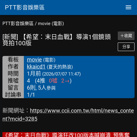
PTT
影音娛樂區
PTT影音娛樂區
/
movie (電影)
[新聞] 【希望：末日血戰】導演1個鏡頭
＋收藏
竟拍100版
分享
看板
movie
(電影)
作者
kkaicd1
(夏天的熱浪)
時間
1月前
(2026/07/07 11:47)
推噓
4
(
4
推
0
噓
2
→
)
留言
6則, 5人
參與
討論串
1/1
新聞網址：
https://www.ccii.com.tw/html/news_conte
nt?mcid=3285
《希望：末日血戰》導演狂改100版本喊崩潰  預售奪