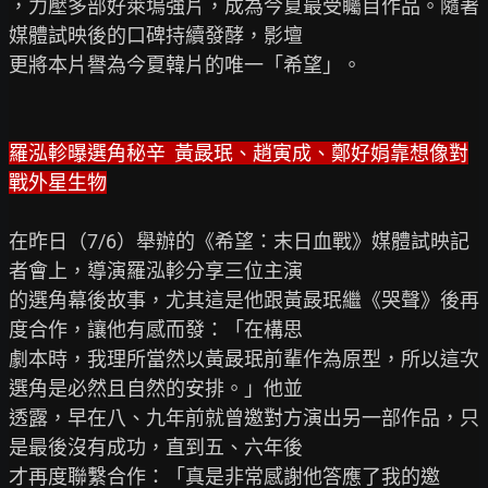
，力壓多部好萊塢強片，成為今夏最受矚目作品。隨著
媒體試映後的口碑持續發酵，影壇

更將本片譽為今夏韓片的唯一「希望」。

羅泓軫曝選角秘辛  黃晸珉、趙寅成、鄭好娟靠想像對
戰外星生物
在昨日（7/6）舉辦的《希望：末日血戰》媒體試映記
者會上，導演羅泓軫分享三位主演

的選角幕後故事，尤其這是他跟黃晸珉繼《哭聲》後再
度合作，讓他有感而發：「在構思

劇本時，我理所當然以黃晸珉前輩作為原型，所以這次
選角是必然且自然的安排。」他並

透露，早在八、九年前就曾邀對方演出另一部作品，只
是最後沒有成功，直到五、六年後

才再度聯繫合作：「真是非常感謝他答應了我的邀