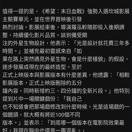
值得一提的是，《希望：末日血戰》強勢入選坎城影展
主競賽單元，並在世界首映後引發

熱烈討論。影展結束後，導演羅泓軫隨即投入後期調
整，持續優化影片品質。談到備受關

注的外星生物設計，他表示：「光是設計就花費三年多
時間。」並補充最初靈感來自「如

果在路上突然遇見外星生物，會是什麼樣貌」的假設，
逐步發展成現在的最終造型。至於

正式上映版本與影展版本有什麼差異，他透露：「相較
影展版本，正式上映版刪除約五分

鐘內容，同時新增約三、四分鐘的全新片段。」他特別
提到片中一場關鍵戲份：「我自己

也不知道會把那場戲修改到什麼時候，光是這場戲的一
個鏡頭，就大概有將近100個不同

版本。」並表示：「到底哪一個版本在電影院效果最
好，我現在腦中也還是一團混亂。」
