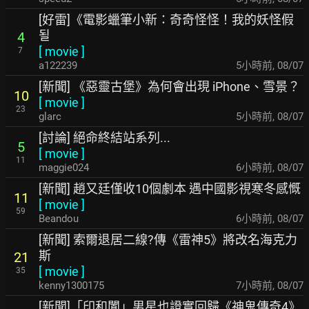
[好雷]《電影蠟筆小新：奇奇怪怪！我的妖怪假
될
4
[
movie
]
7
a122239
5小時前
,
08/07
[新聞] 《惡靈古堡》為何會出現 iPhone、雪景？
10
[
movie
]
23
glarc
5小時前
,
08/07
[討論] 絕命終結站系列...
5
[
movie
]
11
maggie024
6小時前
,
08/07
[新聞] 趙又廷僅收10個劇本 遇中國影視寒冬感慨
11
[
movie
]
59
Beandou
6小時前
,
08/07
[新聞] 索爾退居二線?傳《雷神5》將改名海克力
斯
21
[
movie
]
35
kenny1300175
7小時前
,
08/07
[新聞]「印和闐」男星也證實回歸《神鬼傳奇4》