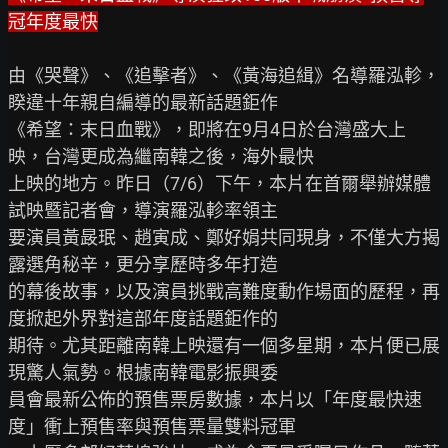
冠年度最快
由《哭聲》、《追擊者》、《黃海追緝》名導羅泓軫，
睽違十年親自編導的最新話題鉅作

《希望：末日血戰》，即將在9月4日於台灣盛大上
映，台灣更成為繼南韓之後，海外最快

上映的地方。昨日（7/6）下午，本片在首爾舉辦媒體
試映暨記者會，導演羅泓軫率領主

要演員黃晸珉、趙寅成、鄭好娟共同現身，不僅大方揭
露選角秘辛，更分享歷時多年打造

的幕後故事，以及演員挑戰高難度動作場面的歷程，再
度掀起外界對這部年度話題鉅作的

期待。尤其距離南韓上映還有一個多星期，本片便已展
現驚人氣勢。根據南韓電影振興委

員會最新公佈的預售票房數據，本片以「年度最快速
度」衝上預售率與預售票量雙料冠軍
