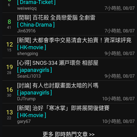
[
Drama-Ticket
]
6
weiweiqq
7小時前
,
08/07
[閒聊] 百花殺 全員戀愛腦 全劇雷
8
[
China-Drama
]
41
Jin63916
7小時前
,
08/07
[新聞] 大都會季中交易清倉大拍賣！資深球評竟
12
[
HK-movie
]
15
shengping
9小時前
,
08/07
[心得] SNOS-334 瀬戸環奈 相部屋
19
[
japanavgirls
]
28
SeanLi1013
9小時前
,
08/07
[討論] 有人也討厭畫面太暗的片嗎
16
[
japanavgirls
]
30
DJTrump
10小時前
,
08/07
[新聞] 治好「寒冰掌」即將展開復健賽
13
[
HK-movie
]
22
gary67
10小時前
,
08/07
更多 即時熱門文章 >>