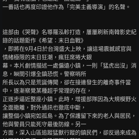
一番話也再度印證他作為「完美主義導演」的名聲。

這部由《哭聲》名導羅泓軫打造，屢屢刷新南韓影史紀
錄的話題鉅作《希望：末日血戰》

，即將在9月4日於台灣盛大上映，讓這場震撼感官與
情緒極限的末日狂潮，瘋狂席捲大銀

幕。本片劇情描述一處偏遠小鎮，一則「猛虎出沒」消
息，瞬間引爆全鎮恐慌。警察哨所

所長以為只是荒誕傳聞，卻在接連發生的離奇事件當
中，逐漸察覺某種超乎常理的存在，

正逐步逼近整座小鎮。此時，增援部隊因為大規模野火
全面撤離，對外通訊也徹底中斷，

讓整個小鎮宛如孤島。為了保護留下來的老人與居民，
他與警員只能死守最後防線。另一

方面，深入山區追蹤猛獸行蹤的鎮民們，卻反過來成為