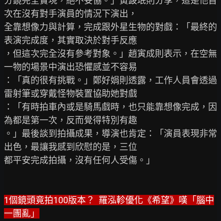
分鏡完全實現，絕不妥協。」黃晸珉則分享，這是他首
次在沒有對手演員的情況下演出，

全靠想像力與計算，完成跟外星生物的對戲：「最終的
表演完成度，其實取決於對手反應

，但這次完全沒有參考對象。」趙寅成則表示，在空無
一物的場景中演出恐懼感並不容易

：「真的很有挑戰。」鄭好娟則透露，工作人員會透過
雷射筆或穿戴怪物裝置協助她對戲

：「有時拍車內或是騎馬戲時，也只能靠想像完成，因
為都是第一次，反而覺得特別有趣

。」最後談到拍攝成果，導演也肯定：「演員表現非常
出色，最讓我感到欣慰的是，三位

都平安完成拍攝，沒有任何人受傷。」

1個鏡頭竟拍100版本？  羅泓軫優化《希望》嘆「腦中
一團亂」