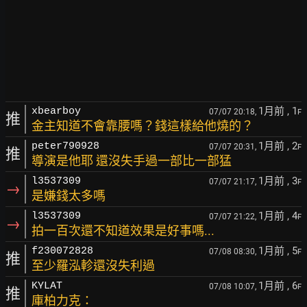
1月前
, 1
xbearboy
07/07 20:18,
F
推
金主知道不會靠腰嗎？錢這樣給他燒的？
1月前
, 2
peter790928
07/07 20:31,
F
推
導演是他耶 還沒失手過一部比一部猛
1月前
, 3
l3537309
07/07 21:17,
F
→
是嫌錢太多嗎
1月前
, 4
l3537309
07/07 21:22,
F
→
拍一百次還不知道效果是好事嗎...
1月前
, 5
f230072828
07/08 08:30,
F
推
至少羅泓軫還沒失利過
1月前
, 6
KYLAT
07/08 10:07,
F
推
庫柏力克：