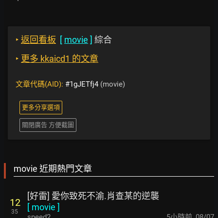
‣
返回看板
[
movie
]
綜合
‣
更多 kkaicd1 的文章
文章代碼(AID):
#1gJETfj4
(movie)
更多分享選項
關閉廣告 方便截圖
movie 近期熱門文章
[好雷] 愛你致死不渝.肖查某的逆襲
12
[
movie
]
35
speed2
5小時前
,
08/07