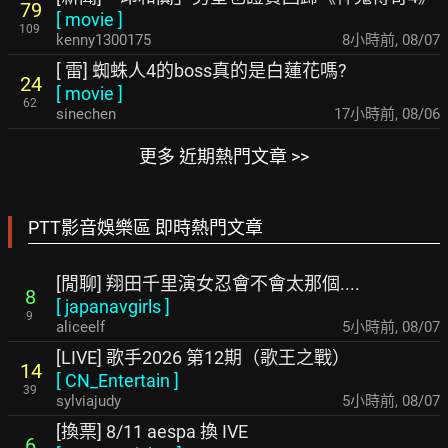
79
[
movie
]
109
kenny1300175
8小時前
,
08/07
[ 雷] 蜘蛛人4的boss真的是白蓮花嗎?
24
[
movie
]
62
sinechen
17小時前
,
08/06
更多 近期熱門文章 >>
PTT影音娛樂區 即時熱門文章
[閒聊] 翔田千里演女忍會不會太那個....
8
[
japanavgirls
]
9
aliceelf
5小時前
,
08/07
[LIVE] 歌手2026 第12期（歌王之戰）
14
[
CN_Entertain
]
39
sylviajudy
5小時前
,
08/07
[換票] 8/11 aespa 換 IVE
6