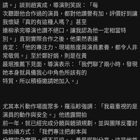
請。」談到趙寅成，導演則笑說：「每

次聽跟他合作過的演員，都對他讚譽有加，評價好到讓
我懷疑『真的有這種人嗎？』甚至

連柳承完導演也讚不絕口，讓我認為他一定相當特
別。」直到實際合作之後，他果然表達

肯定：「他的專注力、現場態度與演員素養，都令人非
常敬佩。」至於鄭好娟，則是在黃

晸珉推薦下見面，導演表示：「我們聊了兩小時，發現
她本身就具備我心中角色所該有的

特質，所以積極邀請她加入。」

尤其本片動作場面眾多，羅泓軫強調：「我最重視的是
演員的動作與安全。」他透露開拍

前一年，就已經完成分鏡與鏡頭規劃，並與團隊反覆討
論拍攝方式：「我們專注把劇本與
