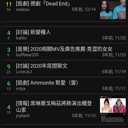
[追劇] 德劇「Dead End」
11
waleyu
5年前
,
12/14
54
[討論] 新變種人
4
kahlo
5年前
,
11/25
5
[音樂] 2020相關MV及廣告推薦-青澀的女女
3
buffbear293
5年前
,
11/23
6
[討論] 2020年底閒聊文
9
LoveJxJ
5年前
,
11/19
25
[追劇] Ammonite 默愛（雷）
6
mtya
5年前
,
11/17
13
[情報] 席琳娜戈梅茲將飾演出櫃登
4
山家
10
joylach
5年前
,
11/13