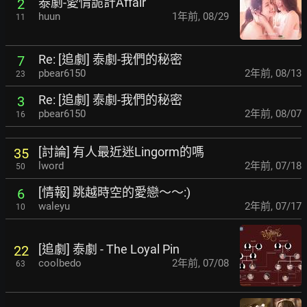
泰劇-愛情詭計Affair
2
huun
1年前
,
08/29
11
Re: [追劇] 泰劇-我們的秘密
7
pbear6150
2年前
,
08/13
23
Re: [追劇] 泰劇-我們的秘密
3
pbear6150
2年前
,
08/07
16
[討論] 有人最近迷Lingorm的嗎
35
lword
2年前
,
07/18
50
[情報] 跳越時空的愛戀～～:)
6
waleyu
2年前
,
07/17
10
[追劇] 泰劇 - The Loyal Pin
22
coolbedo
2年前
,
07/08
63