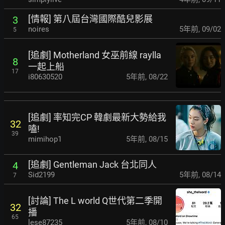
[情報] 第八屆台灣國際酷兒影展
3
noires
5年前
,
09/02
5
[追劇] Motherland 女巫前線 raylla
8
一起上船
17
i80630520
5年前
,
08/22
[追劇] 率知完CP 韓劇最新大勢給我
32
嗑!
39
mimihop1
5年前
,
08/15
[追劇] Gentleman Jack 台北同人
4
Sid2199
5年前
,
08/14
7
[討論] The L world Q世代第二季開
32
播
65
lese87235
5年前
,
08/10