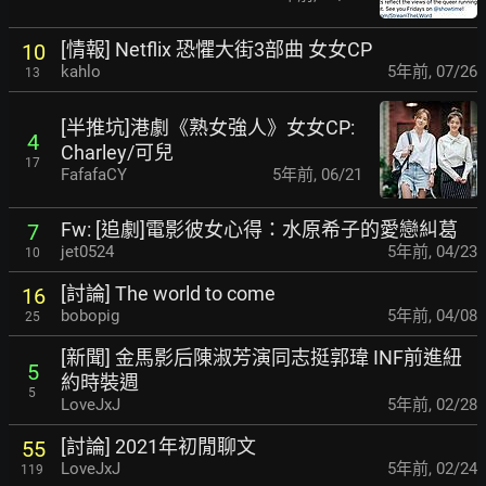
[情報] Netflix 恐懼大街3部曲 女女CP
10
kahlo
5年前
,
07/26
13
[半推坑]港劇《熟女強人》女女CP:
4
Charley/可兒
17
FafafaCY
5年前
,
06/21
Fw: [追劇]電影彼女心得：水原希子的愛戀糾葛
7
jet0524
5年前
,
04/23
10
[討論] The world to come
16
bobopig
5年前
,
04/08
25
[新聞] 金馬影后陳淑芳演同志挺郭瑋
INF前進紐
5
約時裝週
5
LoveJxJ
5年前
,
02/28
[討論] 2021年初閒聊文
55
LoveJxJ
5年前
,
02/24
119