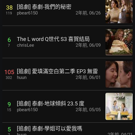
[追劇] 泰劇-我們的秘密
38
pbear6150
2年前
,
06/26
119
The L word Q世代 S3 喜賀結局
6
chrisLee
2年前
,
06/09
7
[追劇] 愛填滿空白第二季 EP3 無雷
105
huun
2年前
,
06/01
302
[追劇] 泰劇-地球傾斜 23.5 度
9
pbear6150
2年前
,
05/05
15
[追劇] 泰劇-學姐可以愛我嗎
5
huun
2年前
,
04/21
7