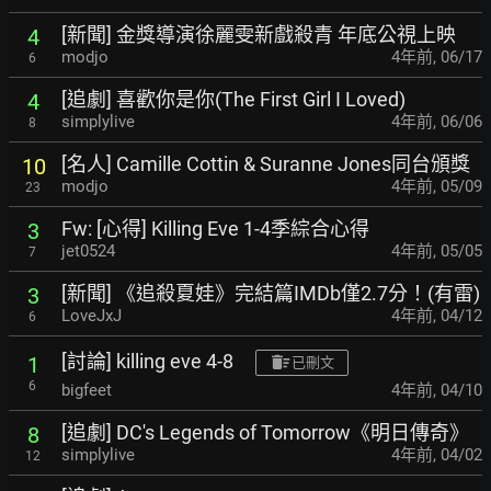
[新聞] 金獎導演徐麗雯新戲殺青 年底公視上映
4
modjo
4年前
,
06/17
6
[追劇] 喜歡你是你(The First Girl I Loved)
4
simplylive
4年前
,
06/06
8
[名人] Camille Cottin & Suranne Jones同台頒獎
10
modjo
4年前
,
05/09
23
Fw: [心得] Killing Eve 1-4季綜合心得
3
jet0524
4年前
,
05/05
7
[新聞] 《追殺夏娃》完結篇IMDb僅2.7分！(有雷)
3
LoveJxJ
4年前
,
04/12
6
[討論] killing eve 4-8
1
已刪文
6
bigfeet
4年前
,
04/10
[追劇] DC's Legends of Tomorrow《明日傳奇》
8
simplylive
4年前
,
04/02
12