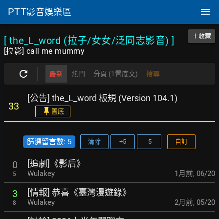
PTT
影音娛樂區
＋收藏
[ the_L_word (拉子/女女/泛同志影音)
]
[拉影] call me mummy
最新
熱門
分頁 (1置底文)
搜尋
[公告] the_L_word 板規 (Version 104.1)
33
置底
篩選留言數: 5
清除
+5
-5
自訂
[追劇]《影后》
0
Wulakey
1月前
,
06/20
5
[情報] 恭喜《臺灣漫遊錄》
3
Wulakey
2月前
,
05/20
8