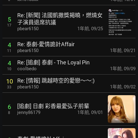
Re: [新聞] 法國凱撒獎揭曉，燃燒女
5
子演員退席抗議
17
pbear6150
1年前
,
09/25
Re: 泰劇-愛情詭計Affair
4
pbear6150
1年前
,
09/21
11
Re: [追劇] 泰劇 - The Loyal Pin
4
coolbedo
1年前
,
09/09
10
Re: [情報] 跳越時空的愛戀～～:)
10
pbear6150
1年前
,
09/02
33
[追劇] 日劇 彩香最愛弘子前輩
6
jenny86179
1年前
,
09/01
8