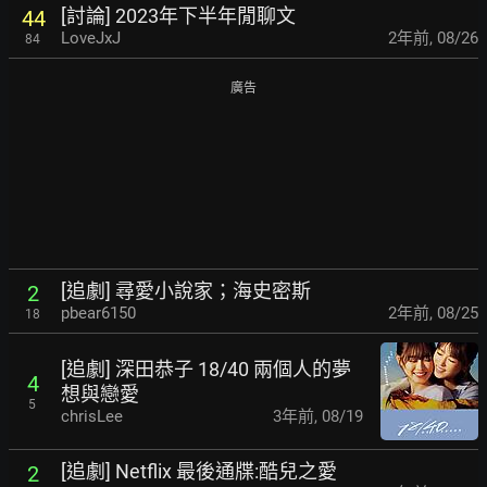
[討論] 2023年下半年閒聊文
44
LoveJxJ
2年前
,
08/26
84
廣告
[追劇] 尋愛小說家；海史密斯
2
pbear6150
2年前
,
08/25
18
[追劇] 深田恭子 18/40 兩個人的夢
4
想與戀愛
5
chrisLee
3年前
,
08/19
[追劇] Netflix 最後通牒:酷兒之愛
2