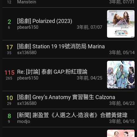
Manstein
3年前
,
07/31
12
[追劇] Polarized (2023)
2
pbear6150
3年前
,
07/07
6
[追劇] Station 19 19號消防局 Marina
17
sx136580
3年前
,
05/14
35
Re: [討論] 泰劇 GAP:粉紅理論
115
pbear6150
3年前
,
04/25
265
[追劇] Grey’s Anatomy 實習醫生 Calzona
10
sx136580
3年前
,
04/23
29
[新聞] 謝盈萱《人選之人-造浪者》合體黃健瑋
8
modjo
3年前
,
04/15
9