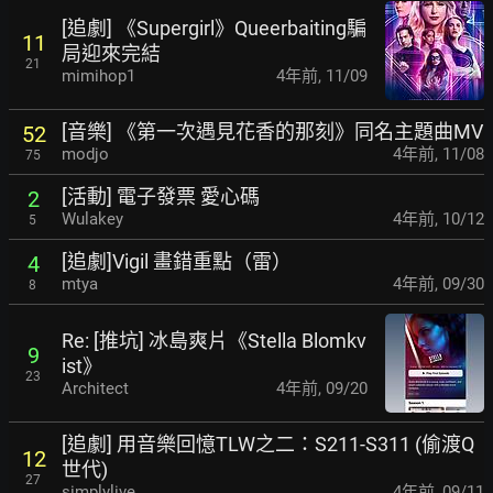
[追劇] 《Supergirl》Queerbaiting騙
11
局迎來完結
21
mimihop1
4年前
,
11/09
[音樂] 《第一次遇見花香的那刻》同名主題曲MV
52
modjo
4年前
,
11/08
75
[活動] 電子發票 愛心碼
2
Wulakey
4年前
,
10/12
5
[追劇]Vigil 畫錯重點（雷）
4
mtya
4年前
,
09/30
8
Re: [推坑] 冰島爽片《Stella Blomkv
9
ist》
23
Architect
4年前
,
09/20
[追劇] 用音樂回憶TLW之二：S211-S311 (偷渡Q
12
世代)
27
simplylive
4年前
,
09/11