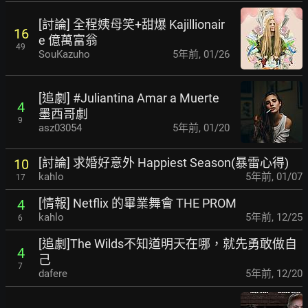
[討論] 全程姨母笑+甜爆 Kajillionair
16
e 億萬富翁
49
SouKazuho
5年前
,
01/26
[追劇] #Juliantina Amar a Muerte
4
墨西哥劇
9
asz03054
5年前
,
01/20
[討論] 求婚好意外 Happiest Season(暴雷心得)
10
kahlo
5年前
,
01/07
17
[情報] Netflix 的畢業舞會 THE PROM
4
kahlo
5年前
,
12/25
6
[追劇]The Wilds不知道明天在哪，就先勇敢做自
4
己
7
dafere
5年前
,
12/20