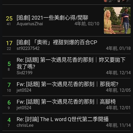
[追劇] 2021一些美劇心得/閒聊
25
AquariusZhai
4年前
,
02/10
41
[追劇] 「奧術」裡甜到爆的百合CP
17
st92237542
4年前
,
01/18
22
Re: [話題] 第一次遇見花香的那刻｜妳又要拋下
5
我了嗎?
8
Sid2199
4年前
,
12/14
Fw: [話題] 第一次遇見花香的那刻｜那我呢?
7
jet0524
4年前
,
12/05
10
Fw: [話題] 第一次遇見花香的那刻｜高腳椅
6
jet0524
4年前
,
12/01
9
Re: [討論] The L word Q世代第二季開播
4
chrisLee
4年前
,
11/14
7