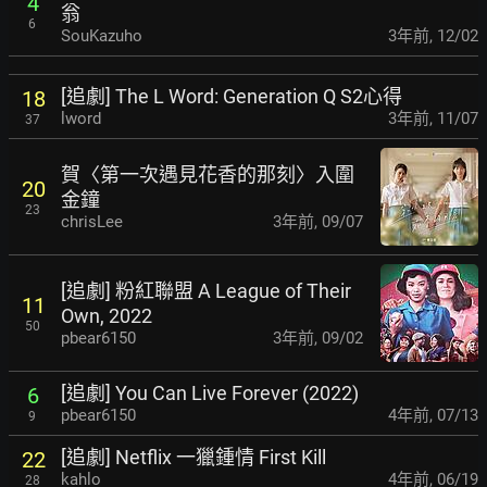
4
翁
6
SouKazuho
3年前
,
12/02
[追劇] The L Word: Generation Q S2心得
18
lword
3年前
,
11/07
37
賀〈第一次遇見花香的那刻〉入圍
20
金鐘
23
chrisLee
3年前
,
09/07
[追劇] 粉紅聯盟 A League of Their
11
Own, 2022
50
pbear6150
3年前
,
09/02
[追劇] You Can Live Forever (2022)
6
pbear6150
4年前
,
07/13
9
[追劇] Netflix 一獵鍾情 First Kill
22
kahlo
4年前
,
06/19
28