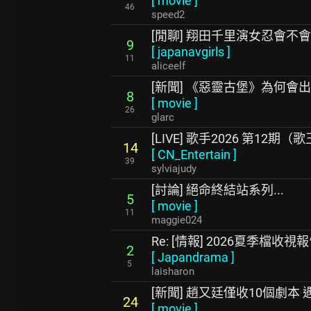
[
movie
]
46
speed2
[閒聊] 翔田千里演女忍會不會太
9
[
japanavgirls
]
11
aliceelf
[新聞] 《惡靈古堡》為何會出現
8
[
movie
]
26
glarc
[LIVE] 歌手2026 第12期
14
[
CN_Entertain
]
39
sylviajudy
[討論] 絕命終結站系列...
5
[
movie
]
11
maggie024
Re: [情報] 2026夏季檔收視
2
[
Japandrama
]
5
laisharon
[新聞] 趙又廷僅收10個劇本
24
[
movie
]