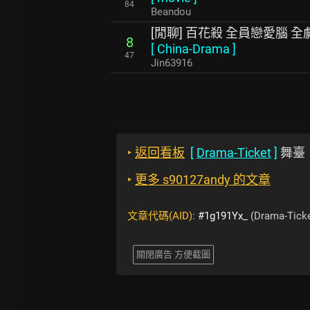
84
Beandou
[閒聊] 百花殺 全員戀愛腦 全
8
[
China-Drama
]
47
Jin63916
‣
返回看板
[
Drama-Ticket
]
舞臺
‣
更多 s90127andy 的文章
文章代碼(AID):
#1g191Yx_
(Drama-Ticke
關閉廣告 方便截圖