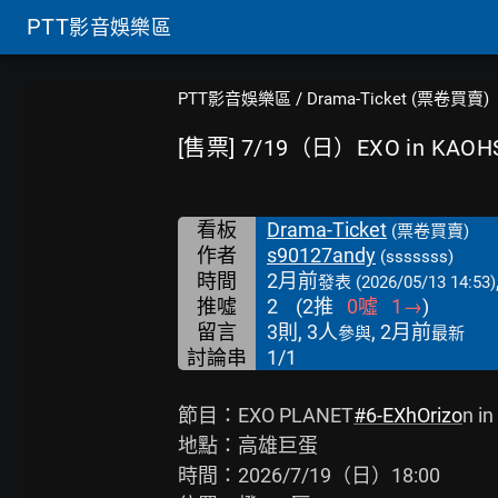
PTT
影音娛樂區
PTT影音娛樂區
/
Drama-Ticket (票卷買賣)
[售票] 7/19（日）EXO in KAOH
看板
Drama-Ticket
(票卷買賣)
作者
s90127andy
(sssssss)
時間
2月前
發表
(2026/05/13 14:53)
推噓
2
(
2
推
0
噓
1
→
)
留言
3則, 3人
, 2月前
參與
最新
討論串
1/1
節目：EXO PLANET
#6-EXhOrizo
n i
地點：高雄巨蛋

時間：2026/7/19（日）18:00
