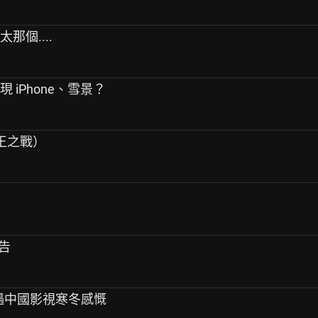
那個....
 iPhone、雪景？
（歌王之戰）
報告
 遇中國影視寒冬感慨