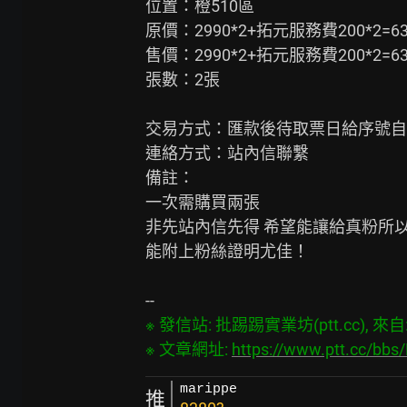
位置：橙510區

原價：2990*2+拓元服務費200*2=638
售價：2990*2+拓元服務費200*2=638
張數：2張

交易方式：匯款後待取票日給序號自
連絡方式：站內信聯繫

備註：

一次需購買兩張

非先站內信先得 希望能讓給真粉所以
能附上粉絲證明尤佳！

※ 發信站: 批踢踢實業坊(ptt.cc), 來自: 1
※ 文章網址: 
https://www.ptt.cc/bb
marippe
推