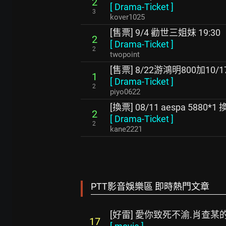
2
[
Drama-Ticket
]
3
kover1025
[售票] 9/4 勸世三姐妹 19:30
2
[
Drama-Ticket
]
2
twopoint
[售票] 8/22游鴻明800加10/
1
[
Drama-Ticket
]
2
piyo0622
[換票] 08/11 aespa 5880*1
2
[
Drama-Ticket
]
2
kane2221
PTT影音娛樂區 即時熱門文章
[好雷] 愛你致死不渝.肖查某
17