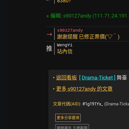
8380?
s90127andy
→
謝謝提醒 已修正票價(′▽‵)
WengYi
推
站內信
‣
返回看板
[
Drama-Ticket
]
舞臺
‣
更多 s90127andy 的文章
文章代碼(AID):
#1g191Yx_
(Drama-Ticke
更多分享選項
關閉廣告 方便截圖