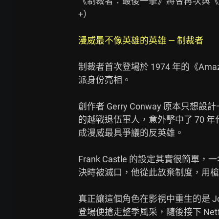
《制裁者：最後一擊》將會再次與《夜
+）

漫威最不像英雄的英雄 — 制裁者
制裁者首次登場於 1974 年的《Amazi
派身份亮相。

創作者 Gerry Conway 原本
的越戰退伍軍人，意外擊中了 70 
成漫威最具爭議的反英雄。

Frank Castle 的設定其實很
決時被滅口，他從此放棄制度，用槍
真正讓這個角色在影視中重生的是 Jon Be
登場便搶走整季風采，隨後接下 Netf