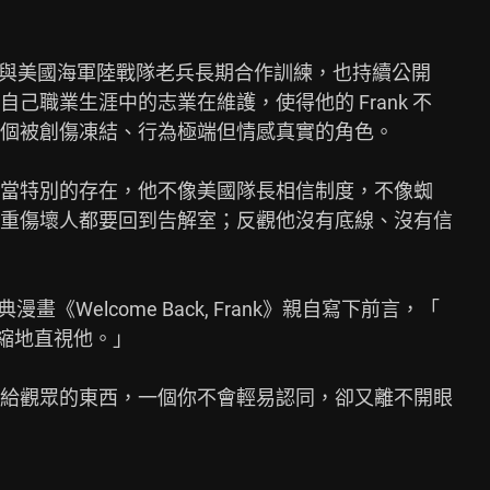
thal 與美國海軍陸戰隊老兵長期合作訓練，也持續公開

職業生涯中的志業在維護，使得他的 Frank 不

個被創傷凍結、行為極端但情感真實的角色。

了漫威中相當特別的存在，他不像美國隊長相信制度，不像蜘

重傷壞人都要回到告解室；反觀他沒有底線、沒有信

典漫畫《Welcome Back, Frank》親自寫下前言，「

縮地直視他。」

給觀眾的東西，一個你不會輕易認同，卻又離不開眼
