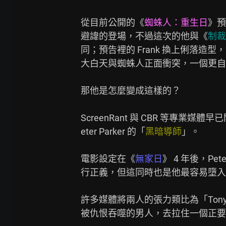
從目前公開的《
蜘蛛人：重生日
》預告
避諱的登場，不過這次的他與《
制裁
同；預告裡的 Frank 換上俐落造型，
大白天與蜘蛛人正面衝突，一個更自
那他是怎麼變成這樣的？

ScreenRant 與 CBR 等專業媒體早
eter Parker 的「
黑暗導師
」。

電影設定在《
無家日
》 4 年後，Pe
行正義，但這同時也是他最容易墮入
許多媒體將兩人的張力類比為「Tony
被仇恨吞噬的男人，去拉住一個正要