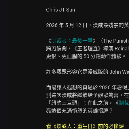
Chris JT Sun

2026 年 5 月 12 日，漫威最殘暴的英
《
制裁者：最後一擊
》（The Punishe
跨刀編劇，《王者理查》導演 Reinaldo
更狠、更血腥的 50 分鐘動作體驗。

許多觀眾形容它是漫威版的 John 
而最讓人遐想的莫過於 2026 年暑
測這次漫威將繼續給予觀眾驚喜，在
「紐約三巨頭」；在此之前，《
制裁
亮這個充滿憤怒的英雄招牌？

看《蜘蛛人：重生日》前的必修課