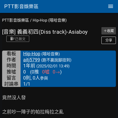
PTT
影音娛樂區
PTT影音娛樂區
/
Hip-Hop (嘻哈音樂)
[音樂] 義義初四(Diss track)-Asiaboy
＋收藏
已刪文
分享
看板
Hip-Hop
(嘻哈音樂)
作者
aitj5799
(跑不贏說腳扭到)
時間
1年前
(2025/02/01 13:49)
推噓
0
(
0
推
0
噓
0
→
)
留言
0則, 0人
參與
討論串
1/1
竟然沒人發

之前吵一陣子的帕拉梅拉之亂
