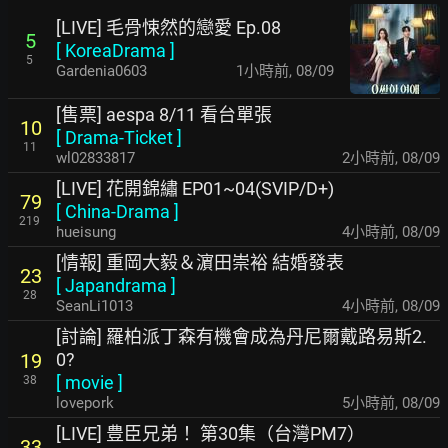
[LIVE] 毛骨悚然的戀愛 Ep.08
5
[
KoreaDrama
]
5
Gardenia0603
1小時前
,
08/09
[售票] aespa 8/11 看台單張
10
[
Drama-Ticket
]
11
wl02833817
2小時前
,
08/09
[LIVE] 花開錦繡 EP01~04(SVIP/D+)
79
[
China-Drama
]
219
hueisung
4小時前
,
08/09
[情報] 重岡大毅＆濵田崇裕 結婚發表
23
[
Japandrama
]
28
SeanLi1013
4小時前
,
08/09
[討論] 羅柏派丁森有機會成為丹尼爾戴路易斯2.
0?
19
[
movie
]
38
lovepork
5小時前
,
08/09
[LIVE] 豊臣兄弟！ 第30集（台灣PM7）
33