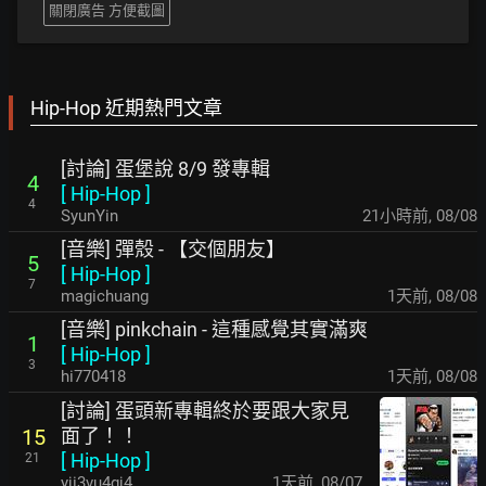
關閉廣告 方便截圖
Hip-Hop 近期熱門文章
[討論] 蛋堡說 8/9 發專輯
4
[
Hip-Hop
]
4
SyunYin
21小時前
,
08/08
[音樂] 彈殼 - 【交個朋友】
5
[
Hip-Hop
]
7
magichuang
1天前
,
08/08
[音樂] pinkchain - 這種感覺其實滿爽
1
[
Hip-Hop
]
3
hi770418
1天前
,
08/08
[討論] 蛋頭新專輯終於要跟大家見
面了！！
15
[
Hip-Hop
]
21
yji3vu4gj4
1天前
,
08/07