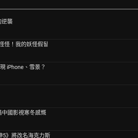
的逆襲
奇怪怪！我的妖怪假될
 iPhone、雪景？
 遇中國影視寒冬感慨
雷神5》將改名海克力斯