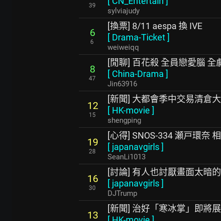
[
CN_Entertain
]
39
sylviajudy
[換票] 8/11 aespa 換 IVE
6
[
Drama-Ticket
]
6
weiweiqq
[閒聊] 百花殺 全員戀愛腦 全
8
[
China-Drama
]
47
Jin63916
[新聞] 大都會季中交易清倉
12
[
HK-movie
]
15
shengping
[心得] SNOS-334 瀬戸環奈 
19
[
japanavgirls
]
28
SeanLi1013
[討論] 有人也討厭畫面太暗
16
[
japanavgirls
]
30
DJTrump
[新聞] 治好「寒冰掌」即
13
[
HK-movie
]