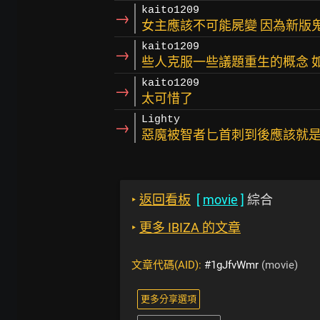
kaito1209
→
女主應該不可能屍變 因為新版
kaito1209
→
些人克服一些議題重生的概念 
kaito1209
→
太可惜了
Lighty
→
惡魔被智者匕首刺到後應該就
‣
返回看板
[
movie
]
綜合
‣
更多 IBIZA 的文章
文章代碼(AID):
#1gJfvWmr
(movie)
更多分享選項