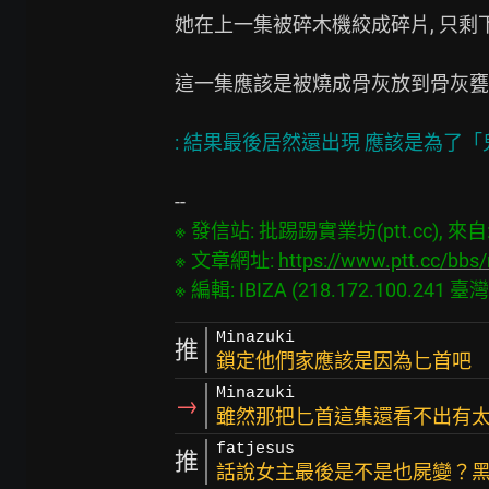
她在上一集被碎木機絞成碎片, 只剩
這一集應該是被燒成骨灰放到骨灰甕之
※ 發信站: 批踢踢實業坊(ptt.cc), 來自: 2
※ 文章網址: 
https://www.ptt.cc/bb
Minazuki
推
鎖定他們家應該是因為匕首吧
Minazuki
→
雖然那把匕首這集還看不出有太大
fatjesus
推
話說女主最後是不是也屍變？黑