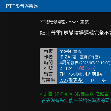
PTT
影音娛樂區
PTT影音娛樂區
/
movie (電影)
Re: [ 普雷] 屍變墳場邏輯完全不
看板
movie
(電影)
作者
IBIZA
(溫一壺月光作酒)
時間
4周前
發表
(2026/07/08 19:00)
推噓
2
(
2
推
0
噓
5
→
)
留言
7則, 4人
, 4周前
參與
最新
討論串
2/2 (看更多)