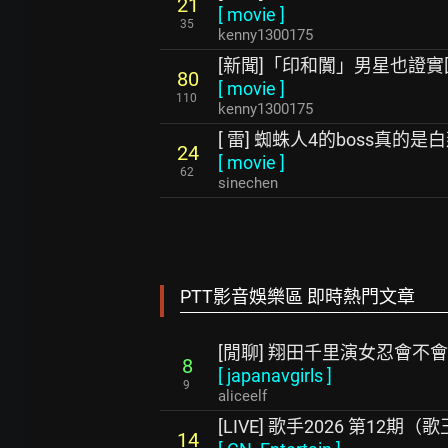
21
[
movie
]
35
kenny1300175
[新聞]「印和闐」男星也證
80
[
movie
]
110
kenny1300175
[ 雷] 蜘蛛人4的boss真的是
24
[
movie
]
62
sinechen
PTT影音娛樂區 即時熱門文章
[閒聊] 翔田千里演女忍會不會太
8
[
japanavgirls
]
9
aliceelf
[LIVE] 歌手2026 第12期
14