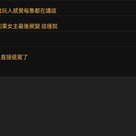
鬼玩人感覺每集都在講這
如果女主最後屍變 這樣就
是直接退駕了