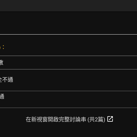
)：
數
完全不通
通
open_in_new
在新視窗開啟完整討論串 (共2篇)