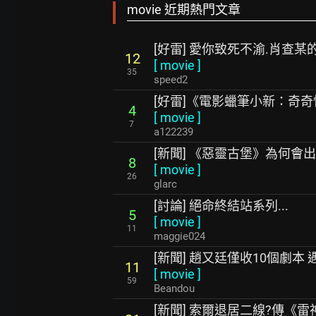
movie 近期熱門文章
[好雷] 愛你致死不渝.肖查某
12
[
movie
]
35
speed2
[好雷]《電影蠟筆小新：奇
4
[
movie
]
7
a122239
[新聞] 《惡靈古堡》為何會出現
8
[
movie
]
26
glarc
[討論] 絕命終結站系列...
5
[
movie
]
11
maggie024
[新聞] 趙又廷僅收10個劇本
11
[
movie
]
59
Beandou
[新聞] 索爾退居二線?傳《