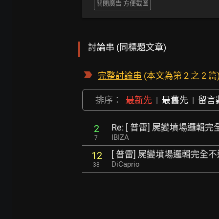
關閉廣告 方便截圖
討論串 (同標題文章)
完整討論串
(本文為第 2 之 2 篇
排序：
最新先
|
最舊先
|
留言
Re: [ 普雷] 屍變墳場邏輯
2
IBIZA
7
[ 普雷] 屍變墳場邏輯完全不
12
DiCaprio
38