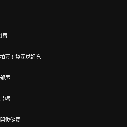
劇雷
大拍賣！資深球評竟
相部屋
的片嗎
將展開復健賽