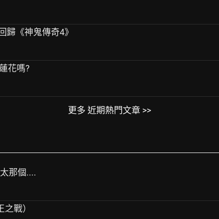
實回歸《神鬼傳奇4》
白蓮花嗎?
更多 近期熱門文章 >>
那個....
（歌王之戰）