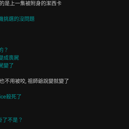
裡的是上一集被附身的潔西卡

？

變成喪屍

也不用被咬, 祖師爺說變就變了

ice殺死了
