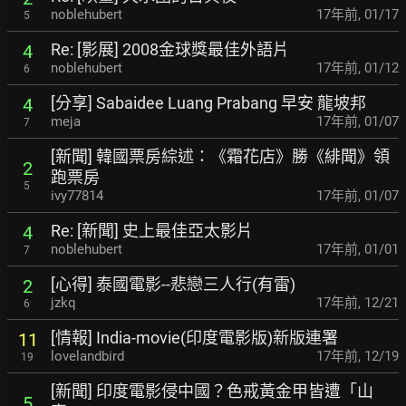
noblehubert
17年前
,
01/17
5
Re: [影展] 2008金球獎最佳外語片
4
noblehubert
17年前
,
01/12
6
[分享] Sabaidee Luang Prabang 早安 龍坡邦
4
meja
17年前
,
01/07
7
[新聞] 韓國票房綜述：《霜花店》勝《緋聞》領
2
跑票房
5
ivy77814
17年前
,
01/07
Re: [新聞] 史上最佳亞太影片
4
noblehubert
17年前
,
01/01
7
[心得] 泰國電影--悲戀三人行(有雷)
2
jzkq
17年前
,
12/21
6
[情報] India-movie(印度電影版)新版連署
11
lovelandbird
17年前
,
12/19
19
[新聞] 印度電影侵中國？色戒黃金甲皆遭「山
5