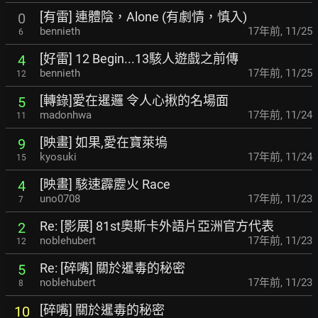
[有雷] 連體陰，Alone (有劇情，慎入)
0
bennieth
17年前
,
11/25
6
[好雷] 12 Begin...13駭人遊戲之前傳
4
bennieth
17年前
,
11/25
12
[轉錄]愛在暹邏 令人心揪的名場面
5
madonhwa
17年前
,
11/24
11
[映畫] 如果,愛在寶萊塢
9
kyosuki
17年前
,
11/24
15
[映畫] 駭速霹靂火 Race
4
uno0708
17年前
,
11/23
7
Re: [影展] 81st奧斯卡外語片亞洲官方代表
2
noblehubert
17年前
,
11/23
12
Re: [碎嘴] 關於暹毒的秘密
5
noblehubert
17年前
,
11/23
8
[碎嘴] 關於暹毒的秘密
10