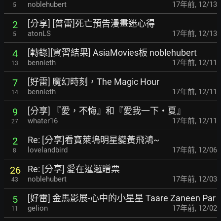
noblehubert
17年前
,
12/13
5
[分享] [普雷]死亡預告漫畫迷心得
2
atonLS
17年前
,
12/13
5
[轉錄][實習結果] AsiaMovies板 noblehubert
4
bennieth
17年前
,
12/11
13
[好雷] 魔幻時刻，The Magic Hour
7
bennieth
17年前
,
12/11
14
[分享] 『愛，不悔』和『愛我一下‧夏』
9
whater16
17年前
,
12/11
27
Re: [分享]看寶萊塢明星變黃飛鴻~
2
lovelandbird
17年前
,
12/06
8
Re: [分享] 愛在暹邏贈票
26
noblehubert
17年前
,
12/03
43
[好雷] 金馬影展-心中的小星星 Taare Zaneen Par
5
gelion
17年前
,
12/02
11