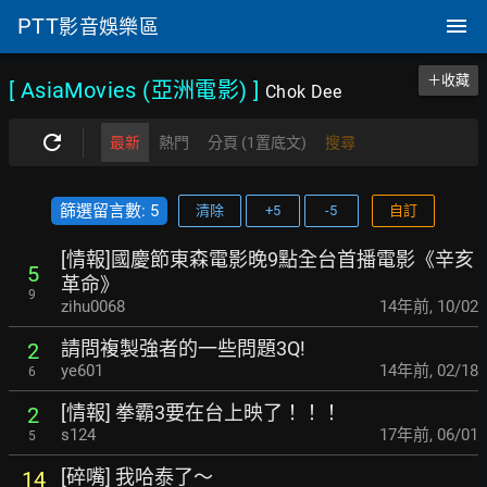
PTT
影音娛樂區
＋收藏
[ AsiaMovies (亞洲電影)
]
Chok Dee
最新
熱門
分頁 (1置底文)
搜尋
篩選留言數: 5
清除
+5
-5
自訂
[情報]國慶節東森電影晚9點全台首播電影《辛亥
5
革命》
9
zihu0068
14年前
,
10/02
請問複製強者的一些問題3Q!
2
ye601
14年前
,
02/18
6
[情報] 拳霸3要在台上映了！！！
2
s124
17年前
,
06/01
5
[碎嘴] 我哈泰了～
14