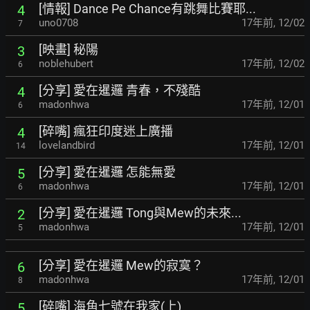
[情報] Dance Pe Chance有跳舞比賽耶...
4
uno0708
17年前
,
12/02
7
[映畫] 秘陽
3
noblehubert
17年前
,
12/02
6
[分享] 愛在暹邏 青春，不殘酷
4
madonhwa
17年前
,
12/01
6
[碎嘴] 瘋狂印度迷上廣播
4
lovelandbird
17年前
,
12/01
14
[分享] 愛在暹邏 怎能無愛
5
madonhwa
17年前
,
12/01
6
[分享] 愛在暹邏 Tong與Mew的未來...
2
madonhwa
17年前
,
12/01
5
[分享] 愛在暹邏 Mew的寂寞？
6
madonhwa
17年前
,
12/01
8
[碎嘴] 海角七號在我家(上)
5