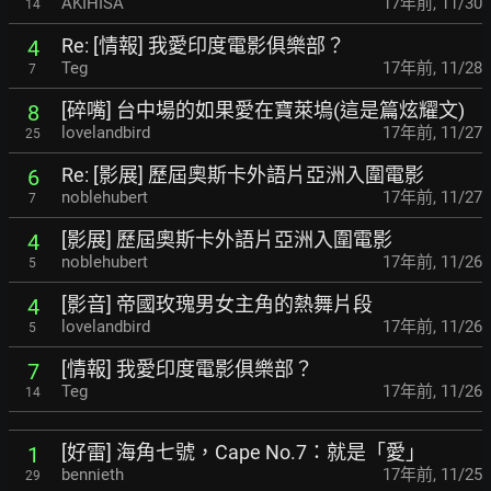
AKIHISA
17年前
,
11/30
14
Re: [情報] 我愛印度電影俱樂部？
4
Teg
17年前
,
11/28
7
[碎嘴] 台中場的如果愛在寶萊塢(這是篇炫耀文)
8
lovelandbird
17年前
,
11/27
25
Re: [影展] 歷屆奧斯卡外語片亞洲入圍電影
6
noblehubert
17年前
,
11/27
7
[影展] 歷屆奧斯卡外語片亞洲入圍電影
4
noblehubert
17年前
,
11/26
5
[影音] 帝國玫瑰男女主角的熱舞片段
4
lovelandbird
17年前
,
11/26
5
[情報] 我愛印度電影俱樂部？
7
Teg
17年前
,
11/26
14
[好雷] 海角七號，Cape No.7：就是「愛」
1
bennieth
17年前
,
11/25
29