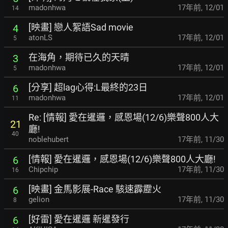
madonhwa
17年前
,
12/01
14
[映畫] 戀人絮語Sad movie
4
atonLS
17年前
,
12/01
5
在海角，期待已久的天晴
3
madonhwa
17年前
,
12/01
5
[分享] 超lag心得:L最終的23日
6
madonhwa
17年前
,
12/01
11
Re: [情報] 愛在暹邏，感恩場(12/6)樂聲800人大
21
廳!
40
noblehubert
17年前
,
11/30
[情報] 愛在暹邏，感恩場(12/6)樂聲800人大廳!
6
Chipchip
17年前
,
11/30
16
[映畫] 金馬影展-Race 駭速霹靂火
6
gelion
17年前
,
11/30
8
[好雷] 愛在暹邏 新暹發行
6