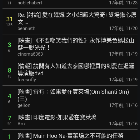
noblehubert
17年前
,
11/23
11
Re: [討論] 愛在暹邏 之小細節大驚奇+終場揪心原
31
文 …
135
bennieth
17年前
,
11/20
[映畫] 《不要嘲笑我們的性》永作博美色誘松山
3
健一脫光光！
6
cinema6363
17年前
,
11/19
[情報] 請問有人知道去泰國哪裡買的到愛在暹邏
8
導演版dvd
13
freesofly
17年前
,
11/19
[映畫] 雷有：如果愛在寶萊塢(Om Shanti Om)
4
(三)
6
gelion
17年前
,
11/16
[映畫] 印度電影-如果愛在寶萊塢
7
Aox
17年前
,
11/16
20
[映畫] Main Hoo Na-寶萊塢之不可能的任務
1