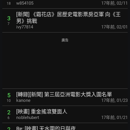
w854105
17年前
,
02/11
18
[新聞] 《霜花店》居歷史電影票房亞軍 向《王
3
男》挑戰
7
ivy77814
17年前
,
02/01
廣告
[轉錄][新聞] 第三屆亞洲電影大獎入圍名單
5
kanone
17年前
,
01/23
10
[映畫] 重金搖滾雙面人
2
noblehubert
17年前
,
01/21
6
Re: [映畫] 天水圍的日與夜
2