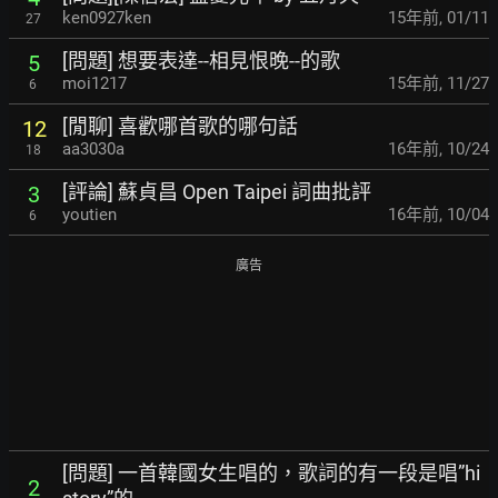
ken0927ken
15年前
,
01/11
27
[問題] 想要表達--相見恨晚--的歌
5
moi1217
15年前
,
11/27
6
[閒聊] 喜歡哪首歌的哪句話
12
aa3030a
16年前
,
10/24
18
[評論] 蘇貞昌 Open Taipei 詞曲批評
3
youtien
16年前
,
10/04
6
廣告
[問題] 一首韓國女生唱的，歌詞的有一段是唱”hi
2