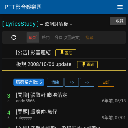
PTT
影音娛樂區
＋收藏
[ LyricsStudy
]
~ 歌詞討論板 ~
最新
熱門
分頁 (2置底文)
搜尋
[公告] 影音連結
置底
板規 2008/10/06 update
置底
篩選留言數: 5
清除
+5
-5
自訂
[閒聊] 張敬軒 塵埃落定
3
ando5566
6年前
,
05/18
6
[問題] 盧廣仲-魚仔
4
rubyyyyy
9年前
,
07/01
6