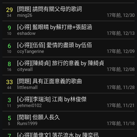
[問題] 請問有關父母的歌詞
29
ming26
17年前
,
12/30
34
[心得] 藍眼睛 by蘇打綠+張韶涵
9
eshadow
17年前
,
12/13
10
[心得][伍佰] 愛情的盡頭 by伍佰
6
ccyTangerine
17年前
,
12/09
10
[心得][陳綺貞] 旅行的意義 by 陳綺貞
8
citywall
17年前
,
12/08
16
[問題] 具有正面意義的歌曲
33
littlesmall
17年前
,
11/28
44
[心得][李瑞洵] 江南 by林俊傑
3
yehmei0102
17年前
,
11/21
11
[閒聊] 但願人長久
5
Rumi1999
17年前
,
11/18
5
[心得][黃偉文] 落花流水 by 陳奕迅
7