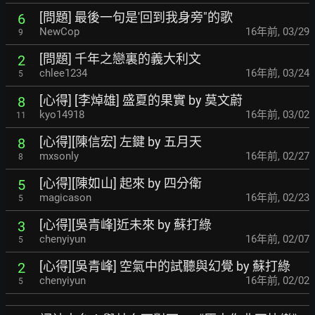
[問題] 最後一句是'回到我身旁"的歌
6
NewCop
16年前
,
03/29
9
[問題] 千年之戀裏的義大利文
2
chlee1234
16年前
,
03/24
5
[心得] [李焯雄] 盛夏的果實 by 莫文蔚
8
kyo14918
16年前
,
03/02
11
[心得][陳信宏] 左鍵 by 五月天
8
mxsonly
16年前
,
02/27
8
[心得][陳如山] 起來 by 四分衛
5
magicason
16年前
,
02/23
5
[心得][吳青峰]近未來 by 蘇打綠
3
chenyiyun
16年前
,
02/07
5
[心得][吳青峰] 空氣中的試聽與幻覺 by 蘇打綠
2
chenyiyun
16年前
,
02/02
5