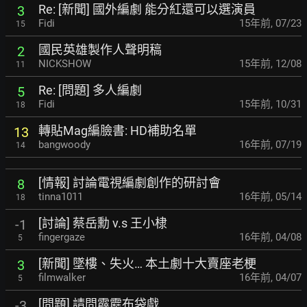
Re: [新聞] 國外編劇 能分紅還可以選演員
3
Fidi
15年前
,
07/23
15
國民英雄製作人聲明稿
2
NICKSHOW
15年前
,
12/08
11
Re: [問題] 多人編劇
5
Fidi
15年前
,
10/31
18
轉貼Mag編臉書: HD補助名單
13
bangwoody
16年前
,
07/19
14
[情報] 討論電視編劇創作的研討會
8
tinna1011
16年前
,
05/14
18
[討論] 蔡岳勳 v.s 王小棣
-1
fingergaze
16年前
,
04/08
5
[新聞] 墜樓、失火… 本土劇十大賣座老梗
3
filmwalker
16年前
,
04/07
5
[問題] 請問霹靂布袋戲
-3