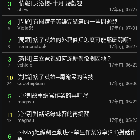
[情報] 吳洛櫻- 十月 聽戲趣
3
shew
17年前
,
07/27
7
[問題] 有關痞子英雄完結篇的一些問題兒
4
Viola55
17年前
,
07/01
9
[問題] 痞子英雄的外籍傭兵怎麼可能那麼弱啊?
7
ironmanstock
17年前
,
06/27
9
[新聞] 三立電視如何深耕偶像劇園地？
3
vehicle
17年前
,
06/23
7
[討論] 痞子英雄─周渝民的演技
10
cocohepburn
17年前
,
06/06
20
[心得]故事編寫作業的再叮嚀
5
maghsu
17年前
,
05/23
7
[心得] 對話記錄練習的再提醒
11
maghsu
17年前
,
05/23
13
～Mag姐編劇互動班～學生作業分享(3-1)對話作
6
뜠…