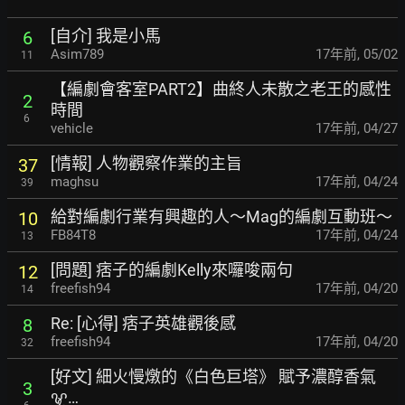
[自介] 我是小馬
6
Asim789
17年前
,
05/02
11
【編劇會客室PART2】曲終人未散之老王的感性
2
時間
6
vehicle
17年前
,
04/27
[情報] 人物觀察作業的主旨
37
maghsu
17年前
,
04/24
39
給對編劇行業有興趣的人～Mag的編劇互動班～
10
FB84T8
17年前
,
04/24
13
[問題] 痞子的編劇Kelly來囉唆兩句
12
freefish94
17年前
,
04/20
14
Re: [心得] 痞子英雄觀後感
8
freefish94
17年前
,
04/20
32
[好文] 細火慢燉的《白色巨塔》 賦予濃醇香氣
3
ꨠ…