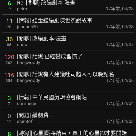
Re: [閒聊] 改編劇本-漫畫
6
peirol
17年前
,
04/08
17
[情報] 聽金鐘編劇陳世杰說故事
11
jeanne530
17年前
,
04/08
20
[閒聊] 改編劇本-漫畫
36
shew
17年前
,
04/07
86
[閒聊] 話說 已經變成習慣了
120
bangwoody
17年前
,
04/07
262
[閒聊] 話說有人建議吐司超人可以晚點名
116
bangwoody
17年前
,
04/06
354
[情報] 中華民國剪輯協會網站
3
corrinege
17年前
,
04/04
7
[問題] 編劇費...
0
scentof
17年前
,
04/03
11
[轉錄][心星]戲將結束，真正的心星卻才要開始
8