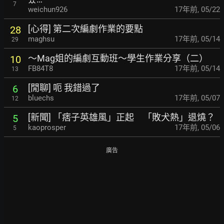
7
weichun926
17年前
,
05/22
[心得] 第二次編劇作業的要點
28
maghsu
17年前
,
05/14
29
～Mag姐的編劇互動班～學生作業分享（二）
10
FB84T8
17年前
,
05/14
13
[閒聊] 呃 我錯過了
6
bluechs
17年前
,
05/07
12
[新聞] 「痞子英雄風」正起 「敗犬熱」退燒？
5
kaoprosper
17年前
,
05/06
5
廣告