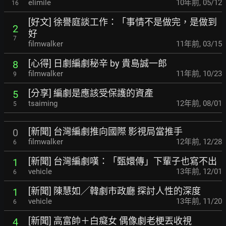
elimile
10年前
,
05/12
16
[好文] 徐譽庭談工作：「事情不是做完，是做到
2
好
7
filmwalker
11年前
,
03/15
[心得] 日劇編劇秘辛 by 貴島誠一郎
8
filmwalker
11年前
,
10/23
9
[分享] 編劇是應該受保護的資產
5
tsaiming
12年前
,
08/01
5
[新聞] 台灣編劇推向國際 影視局當推手
0
filmwalker
12年前
,
12/28
6
[新聞] 台灣編劇嘆：「甄嬛傳」下輩子也寫不出
1
vehicle
13年前
,
12/01
6
[新聞] 陳慧如╱韓劇市政廳 探討人性的深度
1
vehicle
13年前
,
11/20
6
[新聞] 高富帥＋白癡女 偶像劇老梗丟收視
4