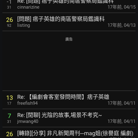
Re: [問題] 痞子英雄的南區警察局鑑識科
-1
cinnarizine
17年前
,
04/15
31
[問題] 痞子英雄的南區警察局鑑識科
26
listing
17年前
,
04/13
92
廣告
Re: 【編劇會客室發問時間】痞子英雄
13
freefish94
17年前
,
04/11
17
Re: [閒聊] 光陰的故事,場景不考究~
7
jmwang40
17年前
,
04/11
31
[轉錄][分享] 非凡新聞周刊─mag姐(徐譽庭 編劇)
26