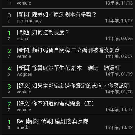
vehicle
13年前
,
11/13
11
[新聞] 陳慧如╱原創劇本有多難？
0
perfumelady
14年前
,
10/07
7
[問題] 如何控制長度？
1
mojer
14年前
,
09/25
7
[新聞] 頻打弱智自閉牌 三立編劇被譏沒創意
2
vehicle
14年前
,
05/07
7
[新聞] 徐譽庭妙筆生花 劇本一齣比一齣還紅
4
wagasa
14年前
,
01/19
5
[好文] 如果電影編劇是你既定的志向，你應該明
3
vehicle
14年前
,
01/08
9
[好文] 你不知道的電視編劇（五）
7
vehicle
15年前
,
10/17
7
Re: [轉錄][情報] 編劇錢 真歹賺
1
imetkr
15年前
,
10/12
5