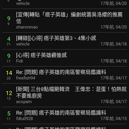
6
vehicle
17年前
,
04/20
[宣傳]轉貼「痞子英雄」編劇統籌吳洛纓的推薦
9
信
9
sharonmao
17年前
,
04/20
[轉錄][心得] 痞子英雄第3、4集小感
4
vehicle
17年前
,
04/18
71
[心得] 痞子英雄觀後感
9
Fidi
17年前
,
04/18
17
Re: [問題] 痞子英雄的南區警察局鑑識科
14
freefish94
17年前
,
04/17
20
[新聞] 三台8點檔颳韓流 王偉忠：混蛋！怕熱就
12
不要進廚房
12
acopam
17年前
,
04/17
Re: [問題] 痞子英雄的南區警察局鑑識科
5
fdtu0928
17年前
,
04/15
11