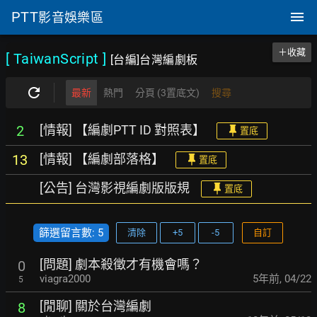
PTT
影音娛樂區
＋收藏
[ TaiwanScript
]
[台編]台灣編劇板
最新
熱門
分頁 (3置底文)
搜尋
[情報] 【編劇PTT ID 對照表】
2
置底
[情報] 【編劇部落格】
13
置底
[公告] 台灣影視編劇版版規
置底
篩選留言數: 5
清除
+5
-5
自訂
[問題] 劇本殺徵才有機會嗎？
0
viagra2000
5年前
,
04/22
5
[閒聊] 關於台灣編劇
8